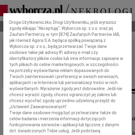
Dbamy o Twoją prywatność
Droga Użytkowniczko, Drogi Użytkowniku, jeśli wyrazisz
Nekrologi
Odeszli
Poradnik pogrzebowy
zgodę klikając "Akceptuję", Wyborcza sp. z o.o. oraz jej
Zaufani Partnerzy, w tym [
874
] Zaufanych Partnerów IAB,
jak również Agora S.A. będąca spółką powiązaną z
Wyborcza sp. z o.o., będą przetwarzać Twoje dane
Marianna Kuberska
osobowe takie jak adresy IP, adresy e-mail czy
IMIĘ I NAZWISKO:
identyfikatory plików cookie lub inne informacje zapisane w
tych plikach do celów marketingowych, w szczególności
Katowice
REGION:
na potrzeby wyświetlania reklam dopasowanych do
23.12.2022
DATA EMISJI:
Twoich zainteresowań i preferencji w swoich serwisach,
aplikacjach i w Internecie lub personalizacji treści w nich
wyświetlanych. Wyrażenie zgody jest dobrowolne. Jeśli nie
chcesz wyrazić zgody, chcesz ograniczyć jej zakres lub
chcesz wycofać zgodę uprzednio udzieloną przejdź do
Łącząc się w bólu z
„Ustawień Zaawansowanych”.
Twoje dane osobowe mogą być przetwarzane także do
Mężem, Córką i Synem z Rodzin
celów badania i mierzenia informacji dotyczących
funkcjonowania serwisów i aplikacji lub łączone z danymi
dot. świadczonych Tobie usług. Jeśli podstawą
składamy wyrazy głębokiego współczucia z powodu ś