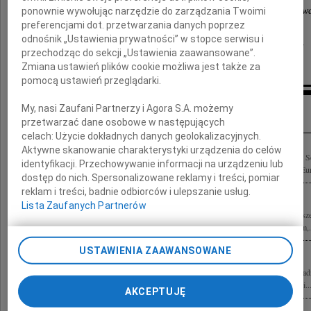
ponownie wywołując narzędzie do zarządzania Twoimi
Przewodniczący Klubu Parlamentarnego Koalicji Obywat
preferencjami dot. przetwarzania danych poprzez
odnośnik „Ustawienia prywatności” w stopce serwisu i
oraz Parlamentarzyści Koalicji Obywatelskiej
przechodząc do sekcji „Ustawienia zaawansowane”.
Zmiana ustawień plików cookie możliwa jest także za
pomocą ustawień przeglądarki.
Inne kondolencje
My, nasi Zaufani Partnerzy i Agora S.A. możemy
przetwarzać dane osobowe w następujących
celach:
Użycie dokładnych danych geolokalizacyjnych.
Aktywne skanowanie charakterystyki urządzenia do celów
Z głębokim żalem i smutkiem przyjęliśmy wiadomość o śmierci Pana Marka Plury Se
identyfikacji. Przechowywanie informacji na urządzeniu lub
Polskiej X kadencji, Posła na Sejm RP w latach 2007 2014, Posła do Parlamentu Eur
dostęp do nich. Spersonalizowane reklamy i treści, pomiar
reklam i treści, badnie odbiorców i ulepszanie usług.
Lista Zaufanych Partnerów
Z ogromnym żalem żegnamy Senatora RP Marka Plurę Zapamiętamy go jako zawsze 
sprawom regionu i środowiska osób z niepełnosprawnościami. Rodzinie, krewnym,.
USTAWIENIA ZAAWANSOWANE
Głęboko zasmuceni żegnamy Marka Plurę Senatora, Posła, Eurodeputowanego, Radn
Przyjaciela. Rodzinie i Najbliższym wyrazy żalu i współczucia składają Koleżanki i..
AKCEPTUJĘ