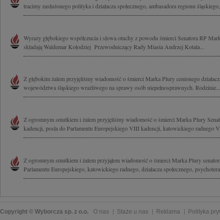
tracimy zasłużonego polityka i działacza społecznego, ambasadora regionu śląskiego,.
Wyrazy głębokiego współczucia i słowa otuchy z powodu śmierci Senatora RP Mark
składają Waldemar Kołodziej Przewodniczący Rady Miasta Andrzej Kotala...
Z głębokim żalem przyjęliśmy wiadomość o śmierci Marka Plury cenionego działacza
województwa śląskiego wrażliwego na sprawy osób niepełnosprawnych. Rodzinie..
Z ogromnym smutkiem i żalem przyjęliśmy wiadomość o śmierci Marka Plury Senato
kadencji, posła do Parlamentu Europejskiego VIII kadencji, katowickiego radnego V.
Z ogromnym smutkiem i żalem przyjąłem wiadomość o śmierci Marka Plury senatora
Parlamentu Europejskiego, katowickiego radnego, działacza społecznego, psychoterap
Copyright © Wyborcza sp. z o.o.
O nas
Staże u nas
Reklama
Polityka pr