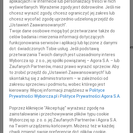
aplikacjach i w Internecie lub personalizacji treści w nich
wyświetlanych. Wyrażenie zgody jest dobrowolne. Jeśli nie
senatora
chcesz wyrazić zgody, chcesz ograniczyć jej zakres lub
chcesz wycofać zgodę uprzednio udzieloną przejdź do
Marka Plury
„Ustawień Zaawansowanych”.
Twoje dane osobowe mogą być przetwarzane także do
celów badania i mierzenia informacji dotyczących
naszego serdecznego kolegi,
funkcjonowania serwisów i aplikacji lub łączone z danymi
wybitnego działacza społecznego, wieloletniego parlame
dot. świadczonych Tobie usług. Jeśli podstawą
przetwarzania Twoich danych jest uzasadniony interes
Wyborcza sp. z o.o., jej spółki powiązanej – Agora S.A. – lub
Wyrazy głębokiego współczucia
Zaufanych Partnerów, masz prawo wyrazić sprzeciw. Aby
to zrobić przejdź do „Ustawień Zaawansowanych” lub
Rodzinie i Bliskim
skontaktuj się z administratorem – w zależności od
zakresu sprzeciwu i podmiotu, wobec którego jest
kierowany. Więcej informacji znajdziesz w
Polityce
składają
Prywatności Wyborcza.pl
i
Polityce Prywatności Agora S.A.
Donald Tusk
Poprzez kliknięcie "Akceptuję" wyrażasz zgodę na
Przewodniczący Platformy Obywatelskiej
zainstalowanie i przechowywanie plików typu cookie
Wyborczej sp. z o. o. jej Zaufanych Partnerów i Agora S.A.
na Twoim urządzeniu końcowym. Możesz też w każdej
Borys Budka
chwili zmienić swoje preferencje dot. plików cookie,