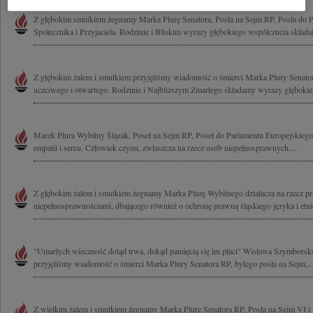
Z głębokim smutkiem żegnamy Marka Plurę Senatora, Posła na Sejm RP, Posła do P
Społecznika i Przyjaciela. Rodzinie i Bliskim wyrazy głębokiego współczucia składaj
Z głębokim żalem i smutkiem przyjęliśmy wiadomość o śmierci Marka Plury Senato
uczciwego i otwartego. Rodzinie i Najbliższym Zmarłego składamy wyrazy głębokieg
Marek Plura Wybitny Ślązak, Poseł na Sejm RP, Poseł do Parlamentu Europejskiego,
empatii i sercu. Człowiek czynu, zwłaszcza na rzecz osób niepełnosprawnych....
Z głębokim żalem i smutkiem żegnamy Marka Plurę Wybitnego działacza na rzecz p
niepełnosprawnościami, dbającego również o ochronę prawną śląskiego języka i etnic
"Umarłych wieczność dotąd trwa, dokąd pamięcią się im płaci" Wisława Szymborsk
przyjęliśmy wiadomość o śmierci Marka Plury Senatora RP, byłego posła na Sejm,..
Z wielkim żalem i smutkiem żegnamy Marka Plurę Senatora RP, Posła na Sejm VI i 