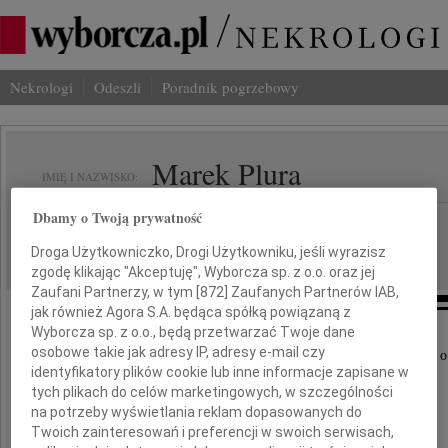
Nekrologi
Odeszli
Poradnik pogrzebowy
Marek Plura
IMIĘ I NAZWISKO:
Dbamy o Twoją prywatność
Katowice
REGION:
25.01.2023
Droga Użytkowniczko, Drogi Użytkowniku, jeśli wyrazisz
DATA EMISJI:
zgodę klikając "Akceptuję", Wyborcza sp. z o.o. oraz jej
Zaufani Partnerzy, w tym [
872
] Zaufanych Partnerów IAB,
jak również Agora S.A. będąca spółką powiązaną z
Wyborcza sp. z o.o., będą przetwarzać Twoje dane
osobowe takie jak adresy IP, adresy e-mail czy
Z głębokim smutkiem i żalem przyjęliśmy wiadomość o
identyfikatory plików cookie lub inne informacje zapisane w
tych plikach do celów marketingowych, w szczególności
na potrzeby wyświetlania reklam dopasowanych do
Twoich zainteresowań i preferencji w swoich serwisach,