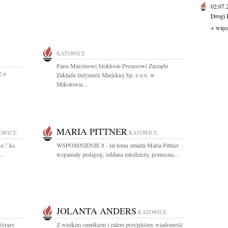
02.07
Drogi 
+ więc
KATOWICE
Panu Marcinowi Stokłosie Prezesowi Zarządu
ć o
Zakładu Inżynierii Miejskiej Sp. z o.o. w
Mikołowie...
MARIA PITTNER
OWICE
KATOWICE
o." ks.
WSPOMNIENIE 8 - lat temu zmarła Maria Pittner
..
wspaniały pedagog, oddana młodzieży, pomocna...
JOLANTA ANDERS
KATOWICE
Wyrazy
Z wielkim smutkiem i żalem przyjęliśmy wiadomość