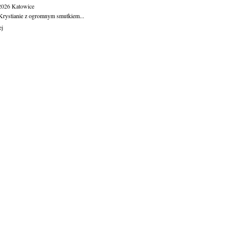
.2026
Katowice
Krystianie z ogromnym smutkiem...
ej