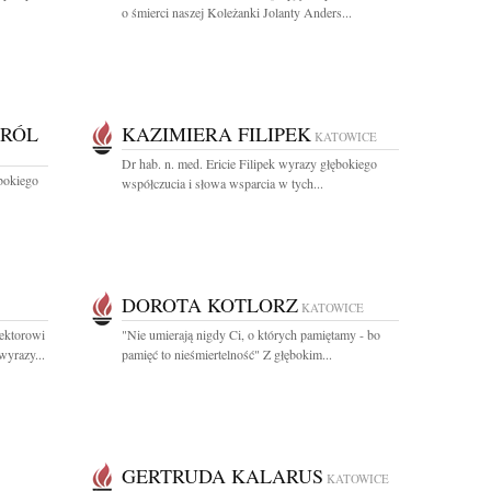
o śmierci naszej Koleżanki Jolanty Anders...
KRÓL
KAZIMIERA FILIPEK
KATOWICE
Dr hab. n. med. Ericie Filipek wyrazy głębokiego
ębokiego
współczucia i słowa wsparcia w tych...
DOROTA KOTLORZ
KATOWICE
ektorowi
"Nie umierają nigdy Ci, o których pamiętamy - bo
yrazy...
pamięć to nieśmiertelność" Z głębokim...
GERTRUDA KALARUS
KATOWICE