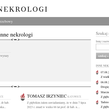
grzebowy
Inne nekrologi
Szukaj
Imię i naz
 wyrazy
INNE NE
07.08
Z wiel
06.08
Drogie
Marcin
TOMASZ IRZYNIEC
CE
KATOWICE
Z głęb
Tadeus
 dr hab.
Z głębokim żalem zawiadamiamy, że w dniu 7 lipca
Z głęb
nka...
2023 r. zmarł w wieku 66 lat prof. dr hab. n....