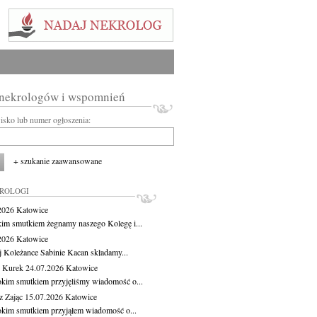
 nekrologów i wspomnień
wisko lub numer ogłoszenia:
+ szukanie zaawansowane
KROLOGI
.2026
Katowice
kim smutkiem żegnamy naszego Kolegę i...
.2026
Katowice
j Koleżance Sabinie Kacan składamy...
 Kurek
24.07.2026
Katowice
okim smutkiem przyjęliśmy wiadomość o...
z Zając
15.07.2026
Katowice
okim smutkiem przyjąłem wiadomość o...