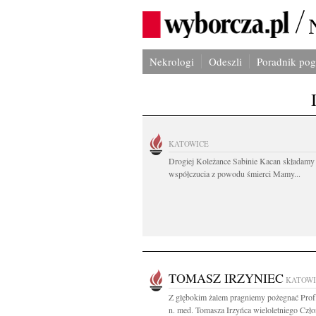
Nekrologi
Odeszli
Poradnik po
KATOWICE
Drogiej Koleżance Sabinie Kacan składamy
współczucia z powodu śmierci Mamy...
TOMASZ IRZYNIEC
KATOWI
Z głębokim żalem pragniemy pożegnać Prof.
n. med. Tomasza Irzyńca wieloletniego Czło