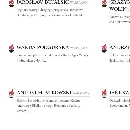
JAROSŁAW BUJALSKI
GRAŻYN
WARSZAWA
WOLIN
Żegnam naszego drogiego przyjaciela, Jarosława
W
Bujalskiego Pożegnał się z nami w wieku 60 lat....
Grażyna Grzeg
coś niekonwenc
WANDA PODGURSKA
ANDRZE
WARSZAWA
5 maja mija pół wieku od śmierci Babci Apci Wandy
Rektor, kancle
Podgurskiej z domu...
Technologii Inf
ANTONI FIJAŁKOWSKI
JANUSZ
WARSZAWA
Z żalem i w zadumie żegnamy naszego Kolegę
Odszedł wielol
Antoniego Fijałkowskiego Rodzinie składamy
Społecznej na 
wyrazy...