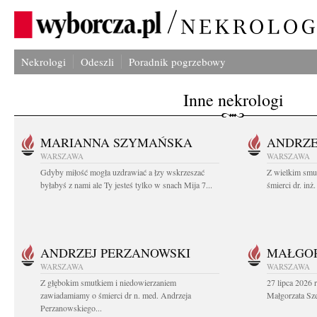
Nekrologi
Odeszli
Poradnik pogrzebowy
Inne nekrologi
MARIANNA SZYMAŃSKA
ANDRZE
WARSZAWA
WARSZAWA
Gdyby miłość mogła uzdrawiać a łzy wskrzeszać
Z wielkim smu
byłabyś z nami ale Ty jesteś tylko w snach Mija 7...
śmierci dr. in
ANDRZEJ PERZANOWSKI
MAŁGOR
WARSZAWA
WARSZAWA
Z głębokim smutkiem i niedowierzaniem
27 lipca 2026 
zawiadamiamy o śmierci dr n. med. Andrzeja
Małgorzata Sz
Perzanowskiego...