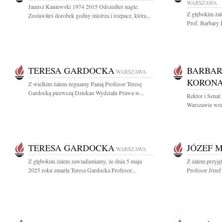
WARSZAWA
Janusz Kaniewski 1974 2015 Odszedłeś nagle.
Z głębokim ża
Zostawiłeś dorobek godny mistrza i rozpacz, która...
Prof. Barbary D
TERESA GARDOCKA
BARBAR
WARSZAWA
KORON
Z wielkim żalem żegnamy Panią Profesor Teresę
Gardocką pierwszą Dziekan Wydziału Prawa w...
Rektor i Sena
Warszawie wraz
TERESA GARDOCKA
JÓZEF 
WARSZAWA
Z głębokim żalem zawiadamiamy, że dnia 5 maja
Z żalem przyję
2025 roku zmarła Teresa Gardocka Profesor...
Profesor Józef