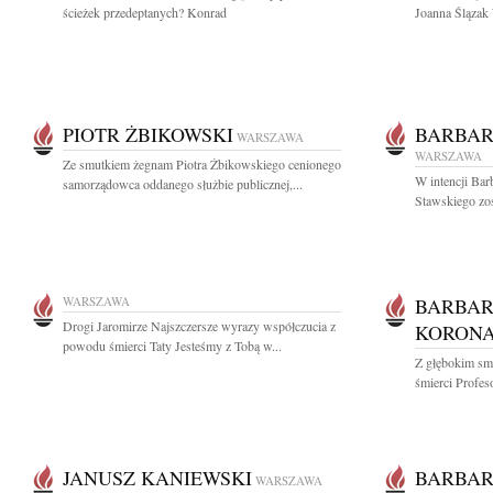
ścieżek przedeptanych? Konrad
Joanna Ślązak 
PIOTR ŻBIKOWSKI
BARBAR
WARSZAWA
WARSZAWA
Ze smutkiem żegnam Piotra Żbikowskiego cenionego
W intencji Bar
samorządowca oddanego służbie publicznej,...
Stawskiego zos
WARSZAWA
BARBAR
Drogi Jaromirze Najszczersze wyrazy współczucia z
KORON
powodu śmierci Taty Jesteśmy z Tobą w...
Z głębokim sm
śmierci Profes
JANUSZ KANIEWSKI
BARBAR
WARSZAWA