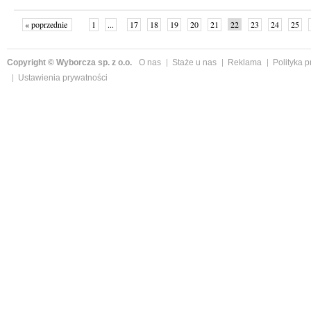
« poprzednie
1
...
17
18
19
20
21
22
23
24
25
»
Copyright © Wyborcza sp. z o.o.
O nas
Staże u nas
Reklama
Polityka 
Ustawienia prywatności