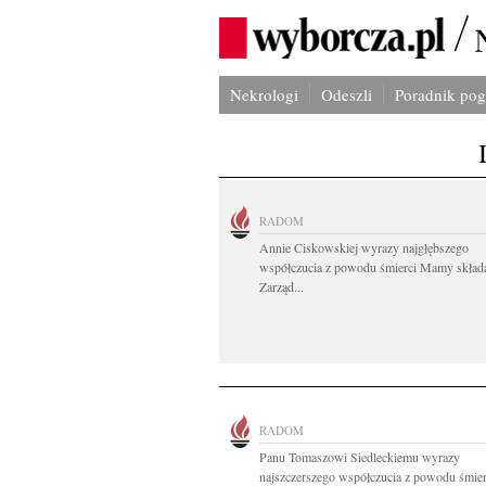
Nekrologi
Odeszli
Poradnik po
RADOM
Annie Ciskowskiej wyrazy najgłębszego
współczucia z powodu śmierci Mamy skład
Zarząd...
RADOM
Panu Tomaszowi Siedleckiemu wyrazy
najszczerszego współczucia z powodu śmierc