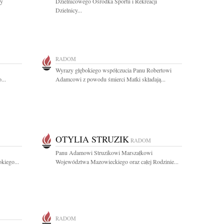
zy
Dzielnicowego Ośrodka Sportu i Rekreacji
Dzielnicy...
RADOM
Wyrazy głębokiego współczucia Panu Robertowi
...
Adamcowi z powodu śmierci Matki składają...
OTYLIA STRUZIK
RADOM
Panu Adamowi Struzikowi Marszałkowi
kiego...
Województwa Mazowieckiego oraz całej Rodzinie...
RADOM