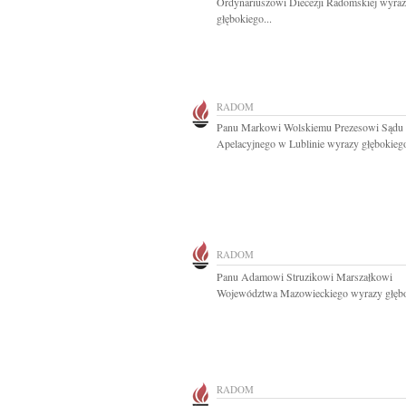
Ordynariuszowi Diecezji Radomskiej wyra
głębokiego...
RADOM
Panu Markowi Wolskiemu Prezesowi Sądu
Apelacyjnego w Lublinie wyrazy głębokiego
RADOM
Panu Adamowi Struzikowi Marszałkowi
Województwa Mazowieckiego wyrazy głębo
RADOM