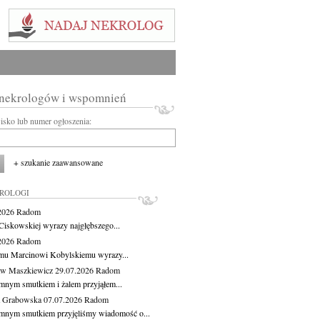
 nekrologów i wspomnień
wisko lub numer ogłoszenia:
+ szukanie zaawansowane
KROLOGI
.2026
Radom
Ciskowskiej wyrazy najgłębszego...
.2026
Radom
mu Marcinowi Kobylskiemu wyrazy...
aw Maszkiewicz
29.07.2026
Radom
mnym smutkiem i żalem przyjąłem...
a Grabowska
07.07.2026
Radom
mnym smutkiem przyjęliśmy wiadomość o...