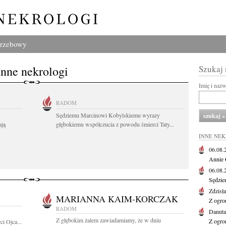
grzebowy
Inne nekrologi
Szukaj
Imię i naz
RADOM
Sędziemu Marcinowi Kobylskiemu wyrazy
ają
głębokiemu współczucia z powodu śmierci Taty...
INNE NE
06.08
Annie 
06.08
Sędzie
Zdzisł
MARIANNA KAIM-KORCZAK
Z ogro
RADOM
Danut
Z głębokim żalem zawiadamiamy, że w dniu
Z ogro
i Ojca...