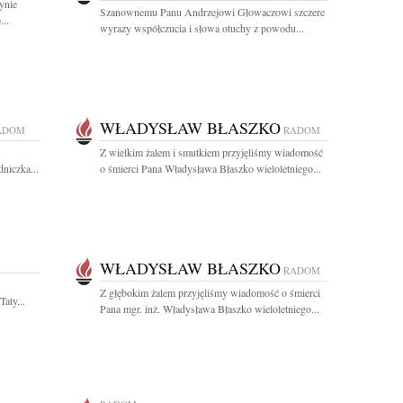
ynie
Szanownemu Panu Andrzejowi Głowaczowi szczere
...
wyrazy współczucia i słowa otuchy z powodu...
WŁADYSŁAW BŁASZKO
ADOM
RADOM
Z wielkim żalem i smutkiem przyjęliśmy wiadomość
niczka...
o śmierci Pana Władysława Błaszko wieloletniego...
WŁADYSŁAW BŁASZKO
RADOM
Z głębokim żalem przyjęliśmy wiadomość o śmierci
aty...
Pana mgr. inż. Władysława Błaszko wieloletniego...