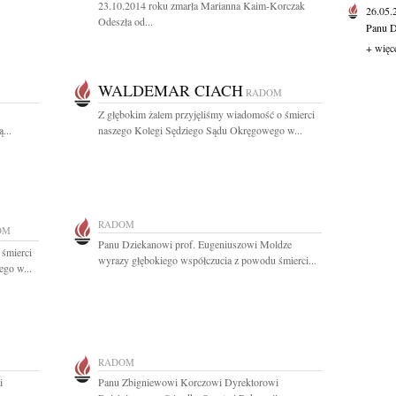
23.10.2014 roku zmarła Marianna Kaim-Korczak
26.05
Odeszła od...
Panu D
+ więc
WALDEMAR CIACH
RADOM
Z głębokim żalem przyjęliśmy wiadomość o śmierci
...
naszego Kolegi Sędziego Sądu Okręgowego w...
RADOM
OM
Panu Dziekanowi prof. Eugeniuszowi Moldze
 śmierci
wyrazy głębokiego współczucia z powodu śmierci...
go w...
RADOM
i
Panu Zbigniewowi Korczowi Dyrektorowi