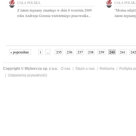
CAŁA POLSKA
CAŁA POLSK
Z żalem żegnamy zmarłego w dniu 8 września 2009
"Można odejść
roku Andrzeja Gorenia wieloletniego pracownika...
żalem żegnamy,
« poprzednie
1
...
235
236
237
238
239
240
241
242
następne »
Copyright © Wyborcza sp. z o.o.
O nas
Staże u nas
Reklama
Polityka 
Ustawienia prywatności