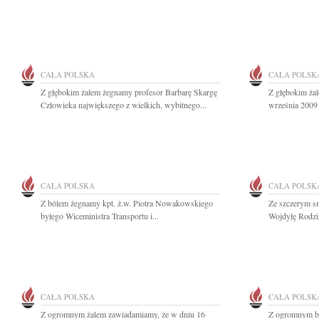
CAŁA POLSKA
CAŁA POLSK
Z głębokim żalem żegnamy profesor Barbarę Skargę
Z głębokim ża
Człowieka największego z wielkich, wybitnego...
września 2009 
CAŁA POLSKA
CAŁA POLSK
Z bólem żegnamy kpt. ż.w. Piotra Nowakowskiego
Ze szczerym s
byłego Wiceministra Transportu i...
Wojdyłę Rodzin
CAŁA POLSKA
CAŁA POLSK
Z ogromnym żalem zawiadamiamy, że w dniu 16
Z ogromnym bó