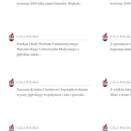
września 2009 roku zmarł Stanisław Wojdyła...
września 2009 r
CAŁA POLSKA
CAŁA POLSK
Dziekan i Rada Wydziału Farmaceutycznego
Z ogromnym ża
Warszawskiego Uniwersytetu Medycznego z
tragicznej śmie
głębokim żalem...
CAŁA POLSKA
CAŁA POLSK
Naszemu Koledze Czesławowi Szpojankowskiemu
Z wielkim żal
wyrazy głębokiego współczucia i żalu z powodu...
Miler z domu W
CAŁA POLSKA
CAŁA POLSK