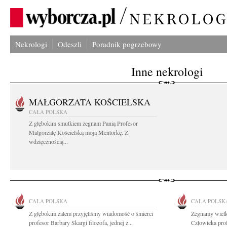
Nekrologi
Odeszli
Poradnik pogrzebowy
Inne nekrologi
MAŁGORZATA KOŚCIELSKA
CAŁA POLSKA
Z głębokim smutkiem żegnam Panią Profesor
Małgorzatę Kościelską moją Mentorkę. Z
wdzięcznością...
CAŁA POLSKA
CAŁA POLSK
Z głębokim żalem przyjęliśmy wiadomość o śmierci
Żegnamy wielką
profesor Barbary Skargi filozofa, jednej z...
Człowieka prof.