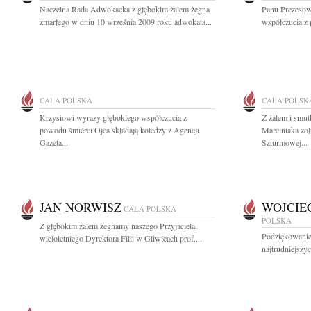
Naczelna Rada Adwokacka z głębokim żalem żegna
Panu Prezesow
zmarłego w dniu 10 września 2009 roku adwokata...
współczucia z
CAŁA POLSKA
CAŁA POLSK
Krzysiowi wyrazy głębokiego współczucia z
Z żalem i smut
powodu śmierci Ojca składają koledzy z Agencji
Marciniaka żo
Gazeta...
Szturmowej...
JAN NORWISZ
WOJCIE
CAŁA POLSKA
POLSKA
Z głębokim żalem żegnamy naszego Przyjaciela,
Podziękowanie 
wieloletniego Dyrektora Filii w Gliwicach prof....
najtrudniejszy