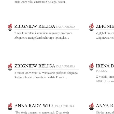
maja 2009 roku zmarł nasz Kolega, nestor...
ZBIGNIEW RELIGA
ZBIGNI
CAŁA POLSKA
Z wielkim żalem i smutkiem żegnamy profesora
Z głębokim sm
Zbigniewa Religę kardiochirurga i polityka,...
Zbigniewa Reli
ZBIGNIEW RELIGA
IRENA 
CAŁA POLSKA
POLSKA
8 marca 2009 zmarł w Warszawie profesor Zbigniew
Z wielkim smu
Religa minister zdrowia w rządzie Prawa i...
2009 roku zmar
ANNA RADZIWIŁŁ
ANNA R
CAŁA POLSKA
"Tę szkołę trzymam w ramionach, Z tą szkołą
Oto jest nasz 