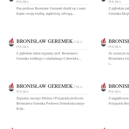
POLSKA
POLSKA
Pan profesor Bronisław Geremek dzielił się z nami
Z głębokim ża
hojnie swoją wiedzą, mądrością, odwagą,...
Geremka Eksper
BRONISŁAW GEREMEK
BRONIS
CAŁA
POLSKA
POLSKA
Z głębokim żalem żegnamy prof. Bronisława
Ze szczerym ż
Geremka wielkiego i szlachetnego Człowieka,...
Bronisława Ge
i...
BRONISŁAW GEREMEK
BRONIS
CAŁA
POLSKA
POLSKA
Żegnamy naszego Mistrza i Przyjaciela profesora
Z najgłębszym
Bronisława Geremka Posłowie Demokratycznego
Przyjaciela Br
Koła...