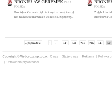
BRONISŁAW GEREMEK
BRONIS
CAŁA
POLSKA
POLSKA
Bronisław Geremek pięknie i mądrze umiał i uczył
Z głębokim ża
nas realizować marzenia o wolności Dziękujemy...
Bronisława Ge
« poprzednie
1
...
243
244
245
246
247
248
Copyright © Wyborcza sp. z o.o.
O nas
Staże u nas
Reklama
Polityka 
Ustawienia prywatności