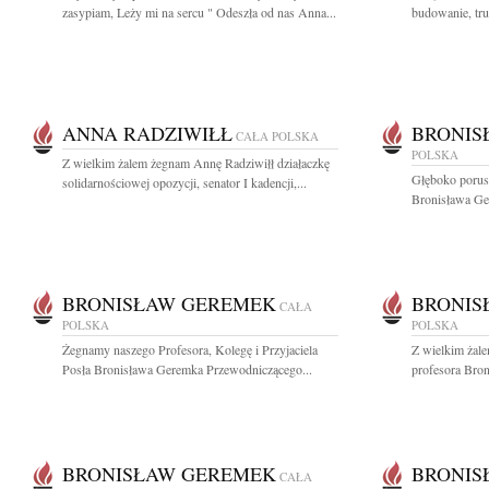
zasypiam, Leży mi na sercu " Odeszła od nas Anna...
budowanie, tru
ANNA RADZIWIŁŁ
BRONIS
CAŁA POLSKA
POLSKA
Z wielkim żalem żegnam Annę Radziwiłł działaczkę
Głęboko porus
solidarnościowej opozycji, senator I kadencji,...
Bronisława G
BRONISŁAW GEREMEK
BRONIS
CAŁA
POLSKA
POLSKA
Żegnamy naszego Profesora, Kolegę i Przyjaciela
Z wielkim żale
Posła Bronisława Geremka Przewodniczącego...
profesora Bron
BRONISŁAW GEREMEK
BRONIS
CAŁA