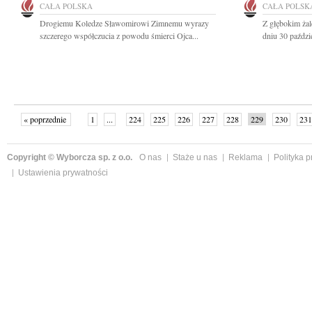
CAŁA POLSKA
CAŁA POLSK
Drogiemu Koledze Sławomirowi Zimnemu wyrazy
Z głębokim ża
szczerego współczucia z powodu śmierci Ojca...
dniu 30 paździ
« poprzednie
1
...
224
225
226
227
228
229
230
231
następne »
Copyright © Wyborcza sp. z o.o.
O nas
Staże u nas
Reklama
Polityka 
Ustawienia prywatności