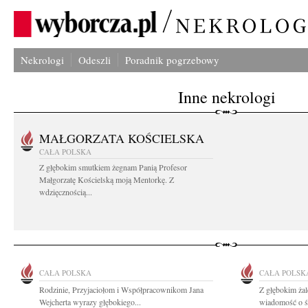
Nekrologi
Odeszli
Poradnik pogrzebowy
Inne nekrologi
MAŁGORZATA KOŚCIELSKA
CAŁA POLSKA
Z głębokim smutkiem żegnam Panią Profesor
Małgorzatę Kościelską moją Mentorkę. Z
wdzięcznością...
CAŁA POLSKA
CAŁA POLSK
Rodzinie, Przyjaciołom i Współpracownikom Jana
Z głębokim ża
Wejcherta wyrazy głębokiego...
wiadomość o śm