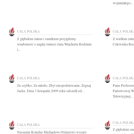
wspaniałego...
CAŁA POLSKA
CAŁA POLSK
Z głębokim żalem i smutkiem przyjęliśmy
Z wielkim żal
wiadomość o nagłej śmierci Jana Wejcherta Rodzinie
Człowieka Rodz
i...
CAŁA POLSKA
CAŁA POLSK
Za szybko; Za młodo; Zbyt niespodziewanie; Żegnaj
Panu Profesor
Jacku. Dnia 3 listopada 2009 roku odszedł od...
Państwowej Wy
Telewizyjnej...
CAŁA POLSK
CAŁA POLSKA
Z głębokim sm
Naszemu Koledze Michaelowi Pelzerowi wyrazy