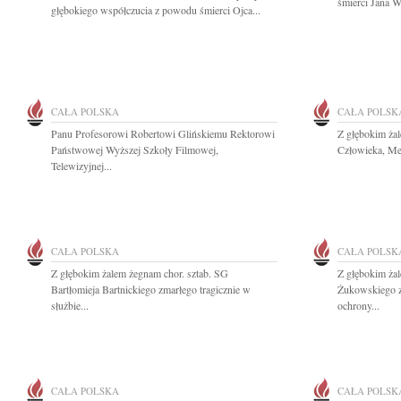
śmierci Jana W
głębokiego współczucia z powodu śmierci Ojca...
CAŁA POLSKA
CAŁA POLSK
Panu Profesorowi Robertowi Glińskiemu Rektorowi
Z głębokim ża
Państwowej Wyższej Szkoły Filmowej,
Człowieka, Men
Telewizyjnej...
CAŁA POLSKA
CAŁA POLSK
Z głębokim żalem żegnam chor. sztab. SG
Z głębokim ża
Bartłomieja Bartnickiego zmarłego tragicznie w
Żukowskiego zm
służbie...
ochrony...
CAŁA POLSKA
CAŁA POLSK