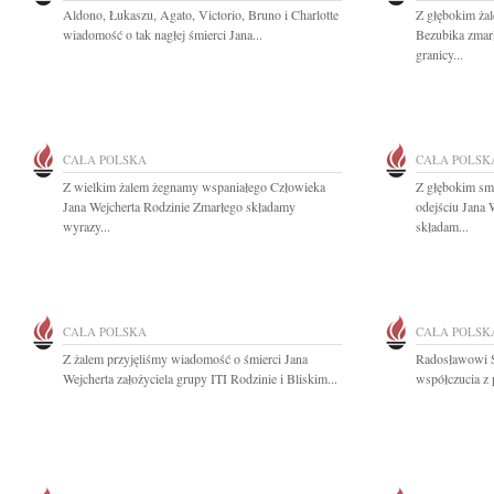
Aldono, Łukaszu, Agato, Victorio, Bruno i Charlotte
Z głębokim ża
wiadomość o tak nagłej śmierci Jana...
Bezubika zmarł
granicy...
CAŁA POLSKA
CAŁA POLSK
Z wielkim żalem żegnamy wspaniałego Człowieka
Z głębokim sm
Jana Wejcherta Rodzinie Zmarłego składamy
odejściu Jana 
wyrazy...
składam...
CAŁA POLSKA
CAŁA POLSK
Z żalem przyjęliśmy wiadomość o śmierci Jana
Radosławowi S
Wejcherta założyciela grupy ITI Rodzinie i Bliskim...
współczucia z 