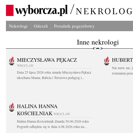
Nekrologi
Odeszli
Poradnik pogrzebowy
Inne nekrologi
MIECZYSŁAWA PĘKACZ
HUBERT
WROCŁAW
Nie mów nic: ju
Dnia 25 lipca 2026 roku zmarła Mieczysława Pękacz
rozumiem przed
ukochana Mama, Babcia i Teściowa pedagog i...
HALINA HANNA
KOŚCIELNIAK
WROCŁAW
Halina Hanna Kościelniak Zmarła 30.06.2026 roku
Pogrzeb odbędzie się w dniu 4.08.2026 roku na...