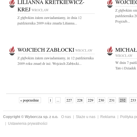
LILIANNA KRETKIEWICZ-
WOJCIE
KREJ
WROCŁAW
Z głębokim sm
października 2
Z głębokim żalem zawiadamiamy, że dnia 12
Pogrzeb...
października 2009 roku zmarła Lilianna...
WOJCIECH ZABŁOCKI
MICHAŁ
WROCŁAW
WROCŁAW
Z głębokim żalem zawiadamiamy, że 12 października
W dniu 7 paźdz
2009 roku zmarł dr inż. Wojciech Zabłocki...
Tato i Dziadek 
« poprzednie
1
...
227
228
229
230
231
232
233
Copyright © Wyborcza sp. z o.o.
O nas
Staże u nas
Reklama
Polityka 
Ustawienia prywatności