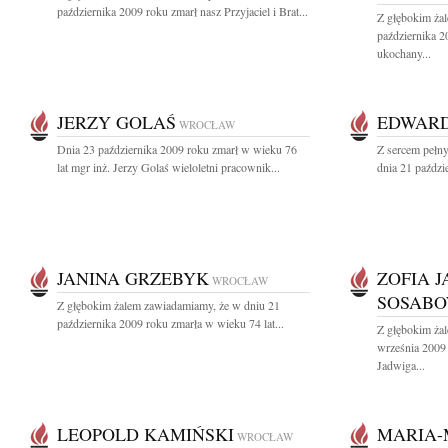
października 2009 roku zmarł nasz Przyjaciel i Brat...
Z głębokim ża
października 2
ukochany...
JERZY GOLAŚ
EDWAR
WROCŁAW
Dnia 23 października 2009 roku zmarł w wieku 76
Z sercem pełn
lat mgr inż. Jerzy Golaś wieloletni pracownik...
dnia 21 paździ
JANINA GRZEBYK
ZOFIA 
WROCŁAW
SOSABO
Z głębokim żalem zawiadamiamy, że w dniu 21
października 2009 roku zmarła w wieku 74 lat...
Z głębokim ża
września 2009
Jadwiga...
LEOPOLD KAMIŃSKI
MARIA
WROCŁAW