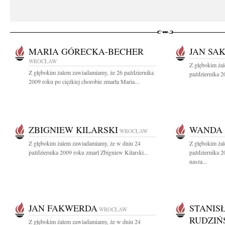
MARIA GÓRECKA-BECHER
JAN SA
WROCŁAW
Z głębokim ża
Z głębokim żalem zawiadamiamy, że 26 października
października 20
2009 roku po ciężkiej chorobie zmarła Maria...
ZBIGNIEW KILARSKI
WANDA
WROCŁAW
Z głębokim żalem zawiadamiamy, że w dniu 24
Z głębokim ża
października 2009 roku zmarł Zbigniew Kilarski...
października 2
nasza...
JAN FAKWERDA
STANIS
WROCŁAW
RUDZIŃ
Z głębokim żalem zawiadamiamy, że w dniu 24