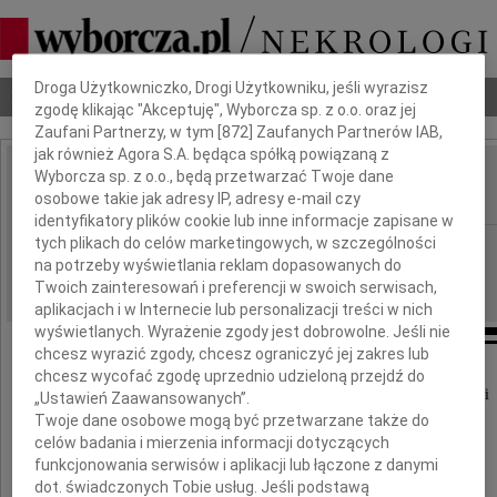
Dbamy o Twoją prywatność
Droga Użytkowniczko, Drogi Użytkowniku, jeśli wyrazisz
Nekrologi
Odeszli
Poradnik pogrzebowy
zgodę klikając "Akceptuję", Wyborcza sp. z o.o. oraz jej
Zaufani Partnerzy, w tym [
872
] Zaufanych Partnerów IAB,
jak również Agora S.A. będąca spółką powiązaną z
Wyborcza sp. z o.o., będą przetwarzać Twoje dane
Teresa Witkowska
IMIĘ I NAZWISKO:
osobowe takie jak adresy IP, adresy e-mail czy
identyfikatory plików cookie lub inne informacje zapisane w
tych plikach do celów marketingowych, w szczególności
Wrocław
REGION:
na potrzeby wyświetlania reklam dopasowanych do
28.10.2009
DATA EMISJI:
Twoich zainteresowań i preferencji w swoich serwisach,
aplikacjach i w Internecie lub personalizacji treści w nich
wyświetlanych. Wyrażenie zgody jest dobrowolne. Jeśli nie
chcesz wyrazić zgody, chcesz ograniczyć jej zakres lub
chcesz wycofać zgodę uprzednio udzieloną przejdź do
Z wielkim smutkiem zawiadamiamy o śmierci
„Ustawień Zaawansowanych”.
naszej najukochańszej Mamy
Twoje dane osobowe mogą być przetwarzane także do
celów badania i mierzenia informacji dotyczących
funkcjonowania serwisów i aplikacji lub łączone z danymi
dot. świadczonych Tobie usług. Jeśli podstawą