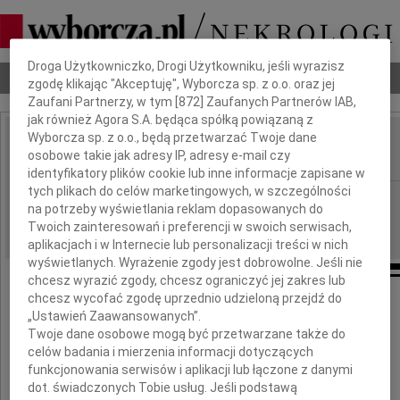
Dbamy o Twoją prywatność
Droga Użytkowniczko, Drogi Użytkowniku, jeśli wyrazisz
Nekrologi
Odeszli
Poradnik pogrzebowy
zgodę klikając "Akceptuję", Wyborcza sp. z o.o. oraz jej
Zaufani Partnerzy, w tym [
872
] Zaufanych Partnerów IAB,
jak również Agora S.A. będąca spółką powiązaną z
Wyborcza sp. z o.o., będą przetwarzać Twoje dane
Kazimierz Leicht
osobowe takie jak adresy IP, adresy e-mail czy
IMIĘ I NAZWISKO:
identyfikatory plików cookie lub inne informacje zapisane w
tych plikach do celów marketingowych, w szczególności
Wrocław
REGION:
na potrzeby wyświetlania reklam dopasowanych do
10.11.2009
DATA EMISJI:
Twoich zainteresowań i preferencji w swoich serwisach,
aplikacjach i w Internecie lub personalizacji treści w nich
wyświetlanych. Wyrażenie zgody jest dobrowolne. Jeśli nie
chcesz wyrazić zgody, chcesz ograniczyć jej zakres lub
chcesz wycofać zgodę uprzednio udzieloną przejdź do
„Ustawień Zaawansowanych”.
Twoje dane osobowe mogą być przetwarzane także do
Kazimierz Leicht
celów badania i mierzenia informacji dotyczących
funkcjonowania serwisów i aplikacji lub łączone z danymi
ur. 19 stycznia 1932 roku
dot. świadczonych Tobie usług. Jeśli podstawą
zm. 8 listopada 2009 roku