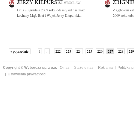
JERZY KIEPURSKI
ZBIGNI
WROCŁAW
Dnia 20 grudnia 2009 roku odszedł od nas nasz
Z głębokim ża
kochany Mąż, Brat i Wujek Jerzy Kiepurski...
2009 roku odsze
« poprzednie
1
...
222
223
224
225
226
227
228
229
następne »
Copyright © Wyborcza sp. z o.o.
O nas
Staże u nas
Reklama
Polityka 
Ustawienia prywatności