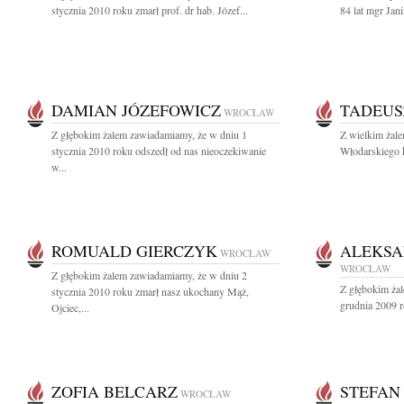
stycznia 2010 roku zmarł prof. dr hab. Józef...
84 lat mgr Jan
DAMIAN JÓZEFOWICZ
TADEUS
WROCŁAW
Z głębokim żalem zawiadamiamy, że w dniu 1
Z wielkim żal
stycznia 2010 roku odszedł od nas nieoczekiwanie
Włodarskiego k
w...
ROMUALD GIERCZYK
ALEKSA
WROCŁAW
WROCŁAW
Z głębokim żalem zawiadamiamy, że w dniu 2
Z głębokim ża
stycznia 2010 roku zmarł nasz ukochany Mąż,
grudnia 2009 
Ojciec,...
ZOFIA BELCARZ
STEFAN
WROCŁAW