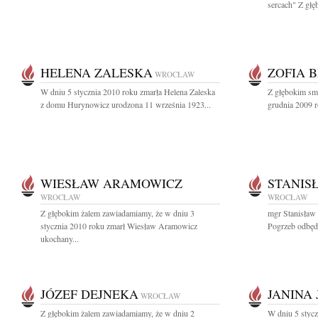
sercach" Z głę
HELENA ZALESKA
ZOFIA 
WROCŁAW
W dniu 5 stycznia 2010 roku zmarła Helena Zaleska
Z głębokim sm
z domu Hurynowicz urodzona 11 września 1923...
grudnia 2009 r
WIESŁAW ARAMOWICZ
STANIS
WROCŁAW
WROCŁAW
Z głębokim żalem zawiadamiamy, że w dniu 3
mgr Stanisław
stycznia 2010 roku zmarł Wiesław Aramowicz
Pogrzeb odbędz
ukochany...
JÓZEF DEJNEKA
JANINA
WROCŁAW
Z głębokim żalem zawiadamiamy, że w dniu 2
W dniu 5 stycz