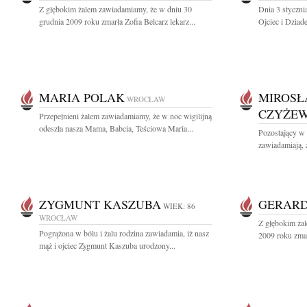
Z głębokim żalem zawiadamiamy, że w dniu 30
Dnia 3 styczni
grudnia 2009 roku zmarła Zofia Belcarz lekarz...
Ojciec i Dziad
MARIA POLAK
MIROSŁ
WROCŁAW
CZYŻE
Przepełnieni żalem zawiadamiamy, że w noc wigilijną
odeszła nasza Mama, Babcia, Teściowa Maria...
Pozostający w 
zawiadamiają, 
ZYGMUNT KASZUBA
GERARD
WIEK: 86
WROCŁAW
Z głębokim ża
Pogrążona w bólu i żalu rodzina zawiadamia, iż nasz
2009 roku zmar
mąż i ojciec Zygmunt Kaszuba urodzony...