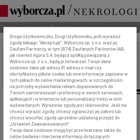
Dbamy o Twoją prywatność
Nekrologi
Odeszli
Poradnik pogrzebowy
Droga Użytkowniczko, Drogi Użytkowniku, jeśli wyrazisz
zgodę klikając "Akceptuję", Wyborcza sp. z o.o. oraz jej
Zaufani Partnerzy, w tym [
874
] Zaufanych Partnerów IAB,
jak również Agora S.A. będąca spółką powiązaną z
IMIĘ I NAZWISKO:
Wyborcza sp. z o.o., będą przetwarzać Twoje dane
Płock
REGION:
osobowe takie jak adresy IP, adresy e-mail czy
identyfikatory plików cookie lub inne informacje zapisane w
11.12.2020
DATA EMISJI:
tych plikach do celów marketingowych, w szczególności
na potrzeby wyświetlania reklam dopasowanych do
Twoich zainteresowań i preferencji w swoich serwisach,
aplikacjach i w Internecie lub personalizacji treści w nich
Łącząc się w bólu i żałobie,
wyświetlanych. Wyrażenie zgody jest dobrowolne. Jeśli nie
chcesz wyrazić zgody, chcesz ograniczyć jej zakres lub
chcesz wycofać zgodę uprzednio udzieloną przejdź do
Profesor Ewie Wiśniewskiej
„Ustawień Zaawansowanych”.
Twoje dane osobowe mogą być przetwarzane także do
wyrazy głębokiego współczucia
celów badania i mierzenia informacji dotyczących