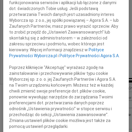
z powodu śmierci
funkcjonowania serwisów i aplikacji lub łączone z danymi
dot. świadczonych Tobie usług. Jeśli podstawą
przetwarzania Twoich danych jest uzasadniony interes
Matki
Wyborcza sp. z o.o., jej spółki powiązanej – Agora S.A. – lub
Zaufanych Partnerów, masz prawo wyrazić sprzeciw. Aby
to zrobić przejdź do „Ustawień Zaawansowanych” lub
skontaktuj się z administratorem – w zależności od
składa
zakresu sprzeciwu i podmiotu, wobec którego jest
kierowany. Więcej informacji znajdziesz w
Polityce
społeczność
Prywatności Wyborcza.pl
i
Polityce Prywatności Agora S.A.
Mazowieckiej Uczelni Publicznej w Płocku
Poprzez kliknięcie "Akceptuję" wyrażasz zgodę na
zainstalowanie i przechowywanie plików typu cookie
Wyborczej sp. z o. o. jej Zaufanych Partnerów i Agora S.A.
na Twoim urządzeniu końcowym. Możesz też w każdej
Szukaj nekrologó
chwili zmienić swoje preferencje dot. plików cookie,
ponownie wywołując narzędzie do zarządzania Twoimi
Imię i nazwisko lub numer 
preferencjami dot. przetwarzania danych poprzez
odnośnik „Ustawienia prywatności” w stopce serwisu i
+ szukanie
przechodząc do sekcji „Ustawienia zaawansowane”.
Zmiana ustawień plików cookie możliwa jest także za
pomocą ustawień przeglądarki.
INNE NEKROLOGI