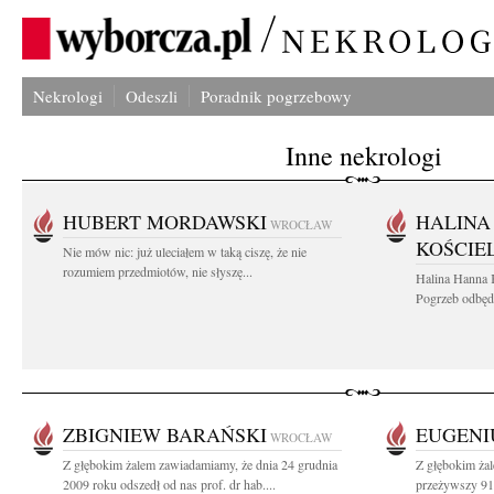
Nekrologi
Odeszli
Poradnik pogrzebowy
Inne nekrologi
HUBERT MORDAWSKI
HALINA
WROCŁAW
KOŚCIE
Nie mów nic: już uleciałem w taką ciszę, że nie
rozumiem przedmiotów, nie słyszę...
Halina Hanna 
Pogrzeb odbędz
ZBIGNIEW BARAŃSKI
EUGENIU
WROCŁAW
Z głębokim żalem zawiadamiamy, że dnia 24 grudnia
Z głębokim żal
2009 roku odszedł od nas prof. dr hab....
przeżywszy 91 l