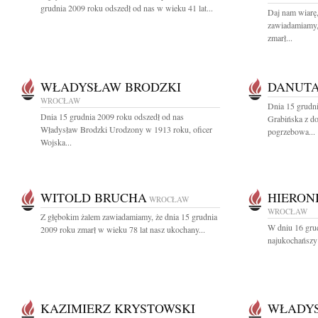
grudnia 2009 roku odszedł od nas w wieku 41 lat...
Daj nam wiarę,
zawiadamiamy,
zmarł...
WŁADYSŁAW BRODZKI
DANUTA
WROCŁAW
Dnia 15 grudni
Dnia 15 grudnia 2009 roku odszedł od nas
Grabińska z d
Władysław Brodzki Urodzony w 1913 roku, oficer
pogrzebowa...
Wojska...
WITOLD BRUCHA
HIERON
WROCŁAW
WROCŁAW
Z głębokim żalem zawiadamiamy, że dnia 15 grudnia
W dniu 16 grud
2009 roku zmarł w wieku 78 lat nasz ukochany...
najukochańszy 
KAZIMIERZ KRYSTOWSKI
WŁADYS