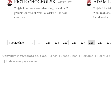
PIOTR CHOCHOLSKI
ADAM Ł
WROCŁAW
Z głębokim żalem zawiadamiamy, że w dniu 7
Z głębokim żal
grudnia 2009 roku zmarł w wieku 67 lat nasz
2009 roku ods
ukochany...
Łuczkiewicz...
« poprzednie
1
...
223
224
225
226
227
228
229
230
następne »
Copyright © Wyborcza sp. z o.o.
O nas
Staże u nas
Reklama
Polityka 
Ustawienia prywatności