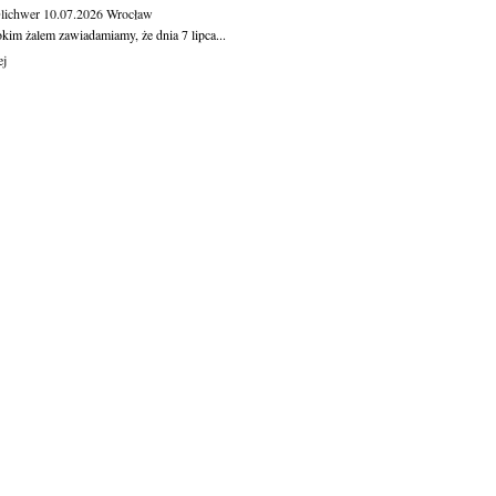
Olichwer
10.07.2026
Wrocław
kim żalem zawiadamiamy, że dnia 7 lipca...
ej