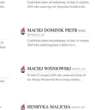
pnia
Z głębokim żalem zawiadamiamy, że dnia 31 sierpnia
eb...
2009 roku zmarł mgr inż. Eugeniusz Sorokowski...
MACIEJ DOMINIK PIETR
WIEK:
29
WROCŁAW
Z głębokim żalem zawiadamiamy, że dnia 16 sierpnia
 29
2009 roku zmarł tragicznie w Rehovot w...
chana
MACIEJ WIŚNIOWSKI
WROCŁAW
W dniu 23 sierpnia 2009 roku zmarł mój Ojciec dr
inż. Maciej Wiśniowski Msza święta żałobna...
pnia
-
HENRYKA MALICHA
WROCŁAW