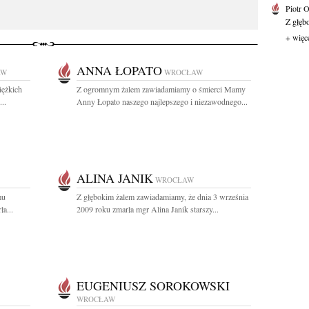
Piotr 
Z głębo
+ więc
ANNA ŁOPATO
AW
WROCŁAW
iężkich
Z ogromnym żalem zawiadamiamy o śmierci Mamy
..
Anny Łopato naszego najlepszego i niezawodnego...
ALINA JANIK
WROCŁAW
mu
Z głębokim żalem zawiadamiamy, że dnia 3 września
a...
2009 roku zmarła mgr Alina Janik starszy...
EUGENIUSZ SOROKOWSKI
WROCŁAW