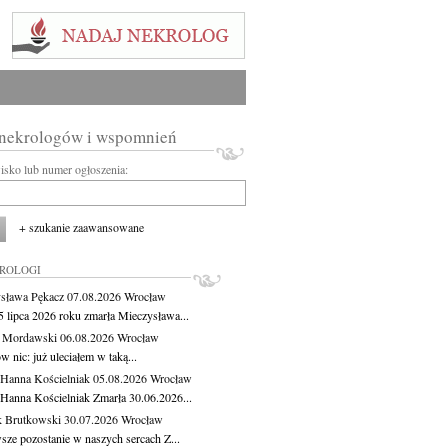
 nekrologów i wspomnień
wisko lub numer ogłoszenia:
+ szukanie zaawansowane
KROLOGI
sława Pękacz
07.08.2026
Wrocław
5 lipca 2026 roku zmarła Mieczysława...
t Mordawski
06.08.2026
Wrocław
 nic: już uleciałem w taką...
 Hanna Kościelniak
05.08.2026
Wrocław
 Hanna Kościelniak Zmarła 30.06.2026...
 Brutkowski
30.07.2026
Wrocław
sze pozostanie w naszych sercach Z...