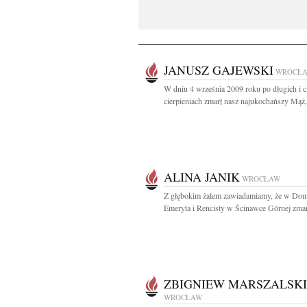
JANUSZ GAJEWSKI
WROCŁ
W dniu 4 września 2009 roku po długich i c
cierpieniach zmarł nasz najukochańszy Mąż,.
ALINA JANIK
WROCŁAW
Z głębokim żalem zawiadamiamy, że w Do
Emeryta i Rencisty w Ścinawce Górnej zmarł
ZBIGNIEW MARSZALSKI
WROCŁAW