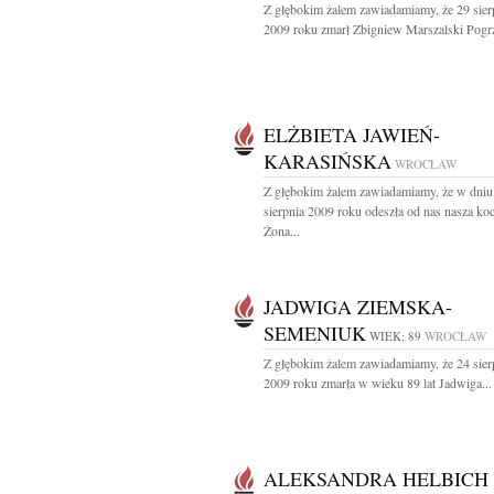
Z głębokim żalem zawiadamiamy, że 29 sier
2009 roku zmarł Zbigniew Marszalski Pogrz
ELŻBIETA JAWIEŃ-
KARASIŃSKA
WROCŁAW
Z głębokim żalem zawiadamiamy, że w dniu
sierpnia 2009 roku odeszła od nas nasza ko
Żona...
JADWIGA ZIEMSKA-
SEMENIUK
WIEK: 89
WROCŁAW
Z głębokim żalem zawiadamiamy, że 24 sier
2009 roku zmarła w wieku 89 lat Jadwiga...
ALEKSANDRA HELBICH 