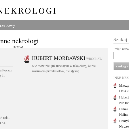
grzebowy
Inne nekrologi
Szukaj
Imię i naz
HUBERT MORDAWSKI
WROCŁAW
Nie mów nic: już uleciałem w taką ciszę, że nie
wa Pękacz
rozumiem przedmiotów, nie słyszę...
i...
INNE NE
Mieczy
Dnia 2
Huber
Nie mów
Halina
Halina
26 roku
Henryk
 na...
Na zaw