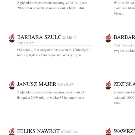
Z głębokim żalem zawiadamiamy, że 21 listopada
W dniu 20 list
2009 roku odszedł od nas nasz ukochany Tatuś,...
ukochana Mamu
Msza...
BARBARA SZULC
BARBAR
WIEK: 42
WROCŁAW
Czas nam łzy o
Odeszłaś... Nie zapytałaś nas o zdanie. Choć ciężko
zwykle punktua
nam się będzie z tym pogodzić. Wierzymy, że...
JANUSZ MAJER
ZDZISŁ
WROCŁAW
Z głębokim żalem zawiadamiamy, że w dniu 24
Z głębokim ża
listopada 2009 roku w wieku 87 lat umarł nasz...
listopada 2009
Tato...
FELIKS NAWROT
WAWRZY
WROCŁAW