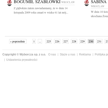
BOGUMIŁ SZABŁOWKI
SABINA
WROCŁAW
WROCŁAW
Z głębokim żalem zawiadamiamy, że w dniu 14
W dniu 10 list
listopada 2009 roku zmarł w wieku 61 lat mój...
ukochana Żona,
« poprzednie
1
...
225
226
227
228
229
230
231
2
»
Copyright © Wyborcza sp. z o.o.
O nas
Staże u nas
Reklama
Polityka 
Ustawienia prywatności