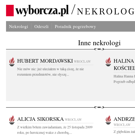
Nekrologi
Odeszli
Poradnik pogrzebowy
Inne nekrologi
HUBERT MORDAWSKI
HALINA
WROCŁAW
KOŚCIE
Nie mów nic: już uleciałem w taką ciszę, że nie
rozumiem przedmiotów, nie słyszę...
Halina Hanna 
Pogrzeb odbędz
ALICJA SIKORSKA
ANDRZE
WROCŁAW
WROCŁAW
Z wielkim bólem zawiadamiam, że 25 listopada 2009
Z głębokim żal
roku, po heroicznej walce z chorobą,...