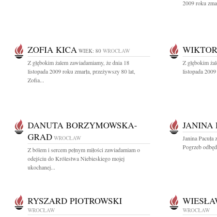
2009 roku zma
ZOFIA KICA
WIKTOR
WIEK: 80
WROCŁAW
Z głębokim żalem zawiadamiamy, że dnia 18
Z głębokim ża
listopada 2009 roku zmarła, przeżywszy 80 lat,
listopada 2009
Zofia...
DANUTA BORZYMOWSKA-
JANINA
GRAD
WROCŁAW
Janina Pacuła 
Pogrzeb odbędz
Z bólem i sercem pełnym miłości zawiadamiam o
odejściu do Królestwa Niebieskiego mojej
ukochanej...
RYSZARD PIOTROWSKI
WIESŁA
WROCŁAW
WROCŁAW