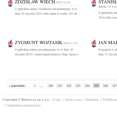
ZDZISŁAW WIECH
STANIS
WROCŁAW
WIEK: 79
WR
Z głębokim żalem i smutkiem zawiadamiamy, że w
Z głębokim żal
dniu 30 stycznia 2010 roku zmarł w wieku 101 lat...
2010 roku zmar
ZYGMUNT WOJTASIK
JAN MA
WROCŁAW
Z głębokim żalem zawiadamiamy, że w dniu 30
Pogrążeni w g
stycznia 2010 r. zmarł najukochańszy Mąż, Ojciec i...
dnia 31 styczni
« poprzednie
1
...
220
221
222
223
224
225
226
227
następne »
Copyright © Wyborcza sp. z o.o.
O nas
Staże u nas
Reklama
Polityka 
Ustawienia prywatności