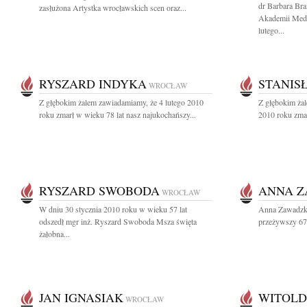
dr Barbara Bra
zasłużona Artystka wrocławskich scen oraz...
Akademii Medy
lutego...
RYSZARD INDYKA
STANIS
WROCŁAW
Z głębokim żalem zawiadamiamy, że 4 lutego 2010
Z głębokim ża
roku zmarł w wieku 78 lat nasz najukochańszy...
2010 roku zmar
RYSZARD SWOBODA
ANNA 
WROCŁAW
W dniu 30 stycznia 2010 roku w wieku 57 lat
Anna Zawadzka
odszedł mgr inż. Ryszard Swoboda Msza święta
przeżywszy 67 
żałobna...
JAN IGNASIAK
WITOLD
WROCŁAW