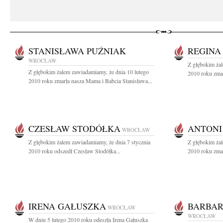
STANISŁAWA PUŹNIAK
REGINA
WROCŁAW
Z głębokim ża
Z głębokim żalem zawiadamiamy, że dnia 10 lutego
2010 roku zmar
2010 roku zmarła nasza Mama i Babcia Stanisława...
CZESŁAW STODÓŁKA
ANTONI
WROCŁAW
Z głębokim żalem zawiadamiamy, że dnia 7 stycznia
Z głębokim żal
2010 roku odszedł Czesław Stodółka...
2010 roku zmar
IRENA GAŁUSZKA
BARBAR
WROCŁAW
WROCŁAW
W dniu 5 lutego 2010 roku odeszła Irena Gałuszka