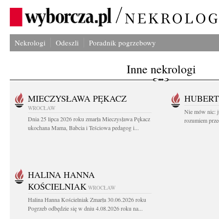
Nekrologi
Odeszli
Poradnik pogrzebowy
Inne nekrologi
MIECZYSŁAWA PĘKACZ
HUBERT
WROCŁAW
Nie mów nic: ju
Dnia 25 lipca 2026 roku zmarła Mieczysława Pękacz
rozumiem przed
ukochana Mama, Babcia i Teściowa pedagog i...
HALINA HANNA
KOŚCIELNIAK
WROCŁAW
Halina Hanna Kościelniak Zmarła 30.06.2026 roku
Pogrzeb odbędzie się w dniu 4.08.2026 roku na...