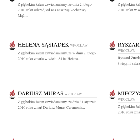
Z głębokim żalem zawiadamiamy, że dnia 2 lutego
Z głębokim żal
2010 roku odszedł od nas nasz najukochańszy
2010 roku w wi
Mąż,...
HELENA SĄSIADEK
RYSZAR
WROCŁAW
WROCŁAW
Z głębokim żalem zawiadamiamy, że w dniu 2 lutego
Ryszard Żuczki
2010 roku zmarła w wieku 84 lat Helena...
świętymi sakra
DARIUSZ MURAS
MIECZY
WROCŁAW
WROCŁAW
Z głębokim żalem zawiadamiamy, że dnia 31 stycznia
Z głębokim żal
2010 roku zmarł Dariusz Muras Ceremonia...
2010 roku zmar