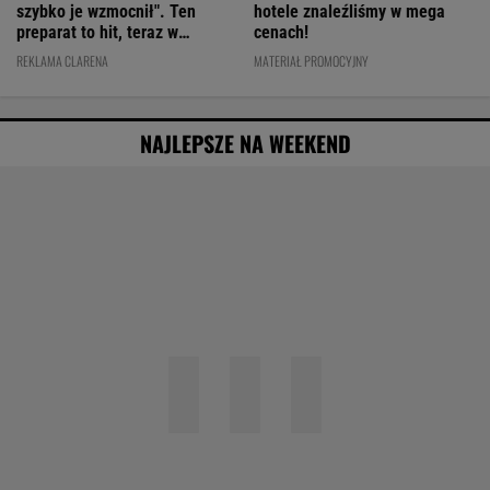
szybko je wzmocnił". Ten
hotele znaleźliśmy w mega
preparat to hit, teraz w
cenach!
świetnej cenie
REKLAMA CLARENA
MATERIAŁ PROMOCYJNY
NAJLEPSZE NA WEEKEND
20 lat temu pokazali, że w Polsce też można
zrobić "Amerykę"