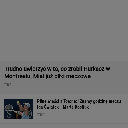
Bawarski gigant zostawia konkurencję w tyle.
Co za design! A rata miesięczna? Zaskakująco
niska!
MATERIAŁ PROMOCYJNY
Absolutna sensacja w Toronto! Andriejewa
odpada w III rundzie!
TENIS
Usyk wprost wskazał, kto wygra wojnę w
Ukrainie