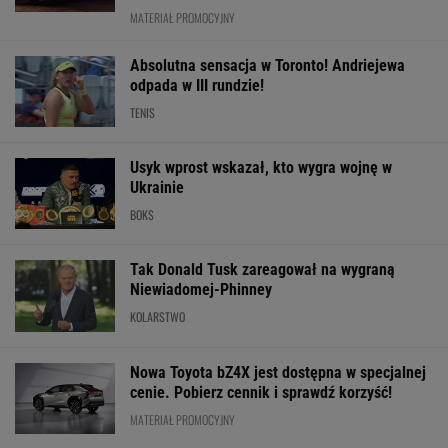
Hurkacz miał już piłki
Wisła czekała na tego
Niewiadoma-Ph
meczowe. Bolesna
gola cztery lata!
wygrywa królew
porażka w Montrealu!
Wielkie święto w
etap Tour de Fr
[ZAPIS RELACJI]
Krakowie
Kosmiczna jazd
WIĘCEJ NIŻ WYNIK. SUBSKRYBUJ
POLITYKA