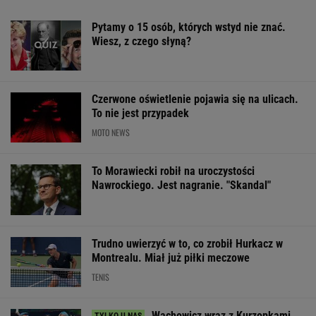
pożegnała się z "halo tu polsat". Mówi o
zaskoczeniu
Sandały Keen to synonim wakacyjnego
komfortu - teraz tańsze o niemal 100 zł
OFERTY AVANTI24
Włóż liść laurowy do
Zwodniczy quiz dla
Manifestacja p
lodówki na godzinę.
oczytanych. Wskażesz
Kancelarią Prem
Efekt może cię
prawdziwy tytuł
Organizatorzy z
zaskoczyć
książki?
petycję