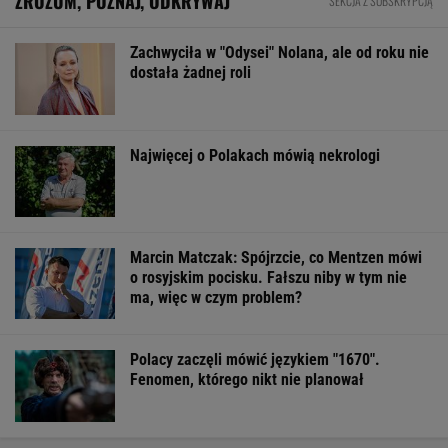
Pierwszy etap GAT zakończony. To
strategiczna inwestycja dla polskiego
eksportu
MATERIAŁ PROMOCYJNY
Rekord w Orlenie i nagła reakcja byłego
prezesa. Poszło o kierowców
BIZNES