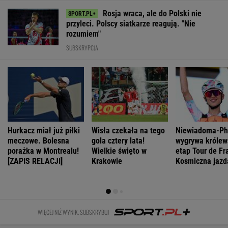
Kraków. Łukasz
Ważna decyzja
Słowa
Najniższe
Gibała ogłosił
ws. sankcji dla
Nawrockiego
poparcie dla
start w
Rosji.
oburzyły
PiS w sondażu
wyborach na
Amerykański
Zacharową.
od lat. Doda i
prezydenta
Senat
"Kliniczna
jej były mąż
miasta
zagłosował
rusofobia"
oskarżeni
WIADOMOŚCI
Manifestacja w Warszawie. Organizatorzy