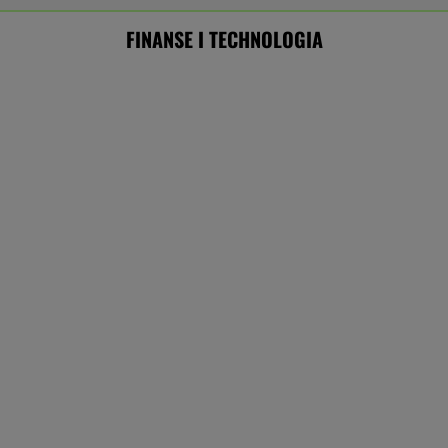
Frankowicze nie muszą czekać
na decyzję sądu. Ważne zmiany w przepisach
SUBSKRYPCJA
Chrupiące skrzydełka w kilka minut i bez
tłuszczu? Ten sprzęt przyrządzi je tak jak
lubisz
REKLAMA CENEO
Paramount przekonał Wielką Brytanię ws.
fuzji. "Nie budzi obaw"
BIZNES