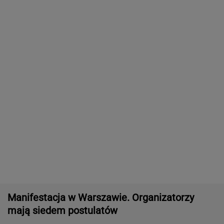
Dwa pytony na szyi kobiety. Świadkowie
wezwali policję
Nowe informacje o mężczyźnie spod Śnieżki.
To Polak
Brutalny atak przed Złotymi Tarasami.
Policjanci szukają napastnika
Wojskowy śmigłowiec pozbawił ludzi prądu?
Żandarmeria bada sprawę