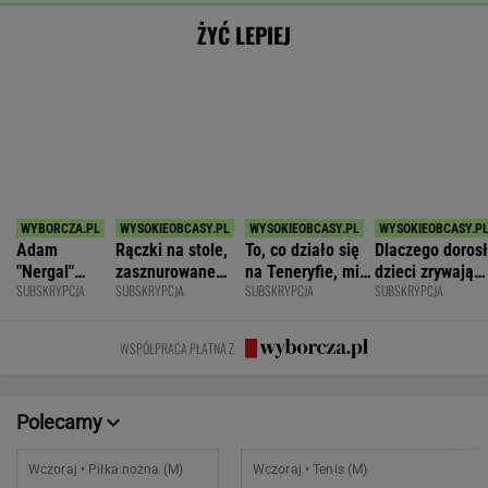
Pogoń Siedlce
2
Hubert Hurkacz
POKAŻ TRWAJĄCE
WIĘCEJ NA
WYNIKI.SPORT.PL
SPORT.PL