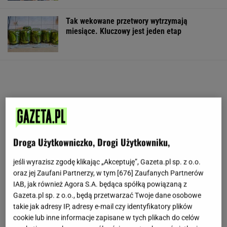
Tak wekowane przetwory wytrzymają
miesiące. Kluczowy jest jeden etap
Droga Użytkowniczko, Drogi Użytkowniku,
jeśli wyrazisz zgodę klikając „Akceptuję”, Gazeta.pl sp. z o.o.
oraz jej Zaufani Partnerzy, w tym [
676
] Zaufanych Partnerów
IAB, jak również Agora S.A. będąca spółką powiązaną z
Gazeta.pl sp. z o.o., będą przetwarzać Twoje dane osobowe
takie jak adresy IP, adresy e-mail czy identyfikatory plików
cookie lub inne informacje zapisane w tych plikach do celów