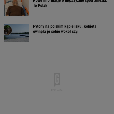
Pytamy o 15 osób, których wstyd nie znać.
Wiesz, z czego słyną?
Czerwone oświetlenie pojawia się na ulicach.
To nie jest przypadek
MOTO NEWS
To Morawiecki robił na uroczystości
Nawrockiego. Jest nagranie. "Skandal"
Trudno uwierzyć w to, co zrobił Hurkacz w
Montrealu. Miał już piłki meczowe
TENIS
Wachowicz wraz z Kurzopkami