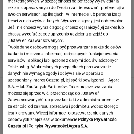
marketingowych, w szczególności na potrzeby wyświetlania
reklam dopasowanych do Twoich zainteresowań i preferencji w
swoich serwisach, aplikacjach i w Internecie lub personalizacji
Wachowicz wraz z Kurzopkami
treści w nich wyświetlanych. Wyrażenie zgody jest dobrowolne.
pożegnała się z "halo tu polsat". Mówi o
Jeśli nie chcesz wyrazić zgody, chcesz ograniczyć jej zakres lub
zaskoczeniu
chcesz wycofać zgodę uprzednio udzieloną przejdź do
MARCIN WOLNIAK
„Ustawień Zaawansowanych”.
Twoje dane osobowe mogą być przetwarzane także do celów
badania i mierzenia informacji dotyczących funkcjonowania
Nowe informacje o mężczyźnie spod Śnieżki.
To Polak
serwisów i aplikacji lub łączone z danymi dot. świadczonych
Tobie usług. W określonych przypadkach przetwarzanie
danych nie wymaga zgody i odbywa się w oparciu o
uzasadniony interes Gazeta.pl, jej spółki powiązanej – Agora
Quiz tylko dla orłów? 90% z was nie zgarnie
S.A. – lub Zaufanych Partnerów. Takiemu przetwarzaniu
maksa w Szybkiej Piątce
możesz się sprzeciwić, przechodząc do „Ustawień
Zaawansowanych” lub przez kontakt z administratorem – w
zależności od zakresu sprzeciwu i podmiotu, wobec którego
jest kierowany. Więcej informacji o przetwarzaniu danych
Jeden wakacyjny nawyk może mieć
osobowych znajdziesz w dokumencie
Polityka Prywatności
nieprzyjemne konsekwencje. Też tak robisz?
Gazeta.pl
i
Polityka Prywatności Agora S.A.
MATERIAŁ PROMOCYJNY