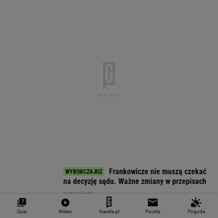
EUR
USD
CHF
GBP
WIG
4,2983
3,7187
4,6027
5,0166
151 782,92
-0,09%
-0,41%
0,15%
-0,13%
-0,24%
SPRAWDŹ NOTOWANIA
Notowania dostarcza VIA24ONLINE
MOTORYZACJA
Quiz
Wideo
Gazeta.pl
Poczta
Pogoda