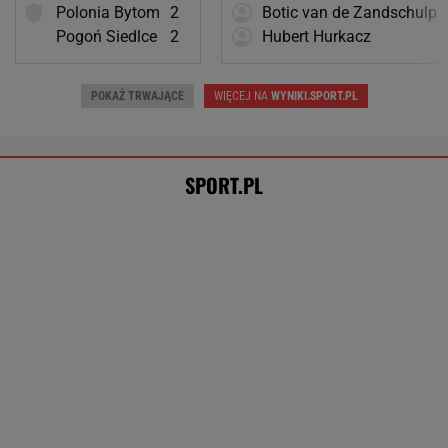
Trudno uwierzyć w to, co zrobił Hurkacz w
Montrealu. Miał już piłki meczowe
TENIS
Pilne wieści z Toronto! Znamy godzinę meczu
Iga Świątek - Marta Kostiuk
TENIS
Tysiące osób zrobi to we wrześniu. Powód
może cię zaskoczyć
MATERIAŁ PROMOCYJNY,
18+