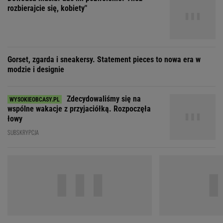
Zdecydowaliśmy się na
wspólne wakacje z przyjaciółką. Rozpoczęła
łowy
SUBSKRYPCJA
"Nigdy na sto procent nie dowiem się,
"Moja ma
dlaczego Zosia zachorowała"
mieć 3 dzieci, bo st
ZOBACZ WSZYSTKIE
Wybierz miasto
PEŁNA POGODA