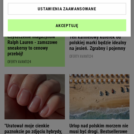
USTAWIENIA ZAAWANSOWANE
AKCEPTUJĘ
Czyszczenie magazynów
Ten karmelowy kuferek od
Ralph Lauren - zamszowe
polskiej marki będzie idealny
sneakersy to cenowy
na jesień. Zgrabny i pojemny
przebój!
OFERTY AVANTI24
OFERTY AVANTI24
"Uratował moje cienkie
Urlop nad polskim morzem nie
paznokcie po zdjęciu hybrydy,
musi być drogi. Bestsellerowe