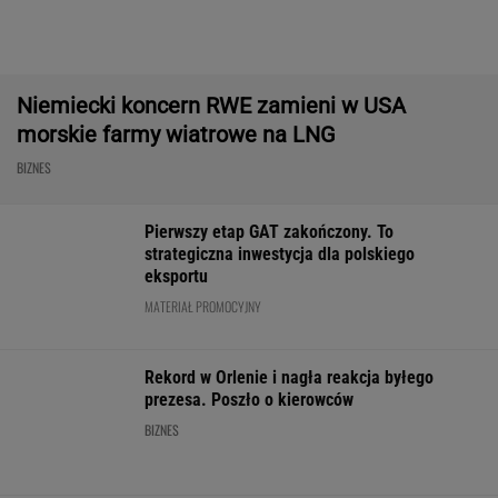
ZUS dopłaca Ukraińcom do emerytur.
Konfederacja grzmi, ale zapomina o ważnej
rzeczy
Import saudyjskiej
Nowe eLicytacje
Rynek pracy: S
ropy do USA spadł do
ruszyły pełną parą.
bezrobocia w gó
zera. Sprytni
Dużo samochodów w
Gdzie najtrudnie
Amerykanie mają
dobrej cenie
etat?
nowe źródło
WALUTY I GIEŁDA