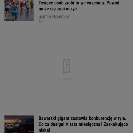
BOKS
Tak Donald Tusk zareagował na wygraną
Niewiadomej-Phinney
KOLARSTWO
Nowa Toyota bZ4X jest dostępna w specjalnej
cenie. Pobierz cennik i sprawdź korzyść!
MATERIAŁ PROMOCYJNY
Rosja wraca, ale do Polski nie
przyleci. Polscy siatkarze reagują. "Nie
rozumiem"
SUBSKRYPCJA