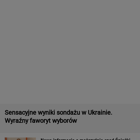
To Polak
Pytony na polskim kąpielisku. Kobieta
owinęła je sobie wokół szyi