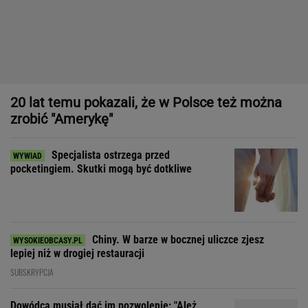
Specjalista ostrzega przed
pocketingiem. Skutki mogą być dotkliwe
Chiny. W barze w bocznej uliczce zjesz
lepiej niż w drogiej restauracji
SUBSKRYPCJA
Dowódca musiał dać im pozwolenie: "Ależ
rozbierajcie się, kobiety"
Gorset, zgarda i sneakersy. Statement pieces to nowa era w
modzie i designie