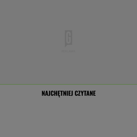
NAJCHĘTNIEJ CZYTANE
Sensacyjne wyniki sondażu w Ukrainie.
Wyraźny faworyt wyborów
Nowe informacje o mężczyźnie spod Śnieżki.