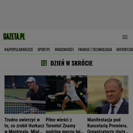
NAJPOPULARNIEJSZE
SPORT.PL
WIADOMOŚCI
FINANSE I TECHNOLOGIA
MOTORYZA
DZIEŃ W SKRÓCIE
Trudno uwierzyć w
Pilne wieści z
Manifestacja pod
to, co zrobił Hurkacz
Toronto! Znamy
Kancelarią Premiera.
w Montrealu. Miał
godzinę meczu Igi
Organizatorzy złożyli