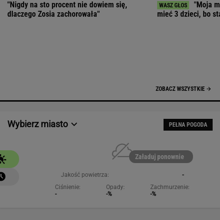
Załaduj ponownie
Jakość powietrza:
-
Ciśnienie:
Opady:
Zachmurzenie:
-
-%
-%