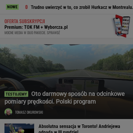
Trudno uwierzyć w to, co zrobił Hurkacz w Montrealu. Miał już pił
NOWE
OFERTA SUBSKRYPCJI
Premium: TOK FM + Wyborcza.pl
MOCNE MEDIA W DUO PAKIECIE. SPRAWDŹ
Oto darmowy sposób na odcinkowe
pomiary prędkości. Polski program
TOMASZ OKUROWSKI
Absolutna sensacja w Toronto! Andriejewa
odpada w III rundzie!