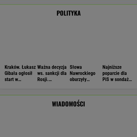
mają siedem postulatów
Nie będzie nowej umowy TVP z Kościołem.
Obowiązuje ta podpisana przez Kurskiego
MARCIN KOZŁOWSKI
Wyniki Lotto 07.08.2026 - EkstraPensja,
EkstraPremia, EuroJackpot, Kaskada,
MiniLotto, MultiMulti