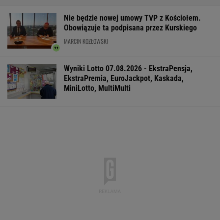
Tysiące osób zrobi to we wrześniu. Powód
może cię zaskoczyć
MATERIAŁ PROMOCYJNY,
18+
Gruźlica w
Raport wywiadu USA.
DOGE miał przy
warszawskim
"WSJ": Putin może
USA miliardowe
przedszkolu. 24 dzieci
zaatakować NATO
oszczędności. 
na liście sanepidu
nawet tej jesieni
poszło nie tak?
WSPÓŁPRACA PŁATNA Z WYBORCZA.PL