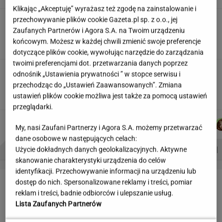
Klikając „Akceptuję” wyrażasz też zgodę na zainstalowanie i
przechowywanie plików cookie Gazeta.pl sp. z o.o., jej
Partnerka Litewki po jego
śmierci: Niektórzy zlecieli się jak sępy
Zaufanych Partnerów i Agora S.A. na Twoim urządzeniu
końcowym. Możesz w każdej chwili zmienić swoje preferencje
SUBSKRYPCJA
dotyczące plików cookie, wywołując narzędzie do zarządzania
twoimi preferencjami dot. przetwarzania danych poprzez
20 lat temu pokazali, że w Polsce też można
odnośnik „Ustawienia prywatności ” w stopce serwisu i
zrobić "Amerykę"
przechodząc do „Ustawień Zaawansowanych”. Zmiana
MARTA KORYCKA
ustawień plików cookie możliwa jest także za pomocą ustawień
przeglądarki.
DANIEL
JAKUB
MARCIN
JOANNA
Autorzy:
MAIKOWSKI
BALCERSKI
KOZŁOWSKI
CHOJNACKA
My, nasi Zaufani Partnerzy i Agora S.A. możemy przetwarzać
dane osobowe w następujących celach:
PROBLEMY POLSKICH SIATKARZY
ZNAK Z '30'
WISŁAWA SZYMBORSKA
Użycie dokładnych danych geolokalizacyjnych. Aktywne
skanowanie charakterystyki urządzenia do celów
identyfikacji. Przechowywanie informacji na urządzeniu lub
LETNIE OKAZJE
dostęp do nich. Spersonalizowane reklamy i treści, pomiar
reklam i treści, badnie odbiorców i ulepszanie usług.
Lista Zaufanych Partnerów