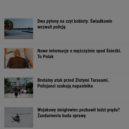
ZROZUM, POZNAJ, ODKRYWAJ
SEKCJA Z SUBSKRYPCJĄ
Zachwyciła w "Odysei" Nolana, ale od roku nie
dostała żadnej roli
Najwięcej o Polakach mówią nekrologi
Marcin Matczak: Spójrzcie, co Mentzen mówi
o rosyjskim pocisku. Fałszu niby w tym nie
ma, więc w czym problem?
Polacy zaczęli mówić językiem "1670".
Fenomen, którego nikt nie planował