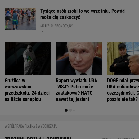
FINANSE I TECHNOLOGIA
Niemiecki koncern RWE zamieni w USA
morskie farmy wiatrowe na LNG
BIZNES