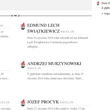
Piotr 
Z głębo
+ więc
EDMUND LECH
AW
ŚWIĄTKIEWICZ
 25
WROCŁAW
ndzela...
Dnia 24 stycznia 2010 roku odszedł od nas Edmund
Lech Świątkiewicz Ceremonia pogrzebowa
odbędzie...
ANDRZEJ MURZYNOWSKI
WROCŁAW
 26
Z głębokim smutkiem zawiadamiamy, że dnia 25
 nasz...
stycznia 2010 roku zmarł nasz ukochany Tatuś,...
JÓZEF PROCYK
OCŁAW
WROCŁAW
 stycznia
Dnia 25 stycznia 2010 roku zmarł w wieku 72 lat