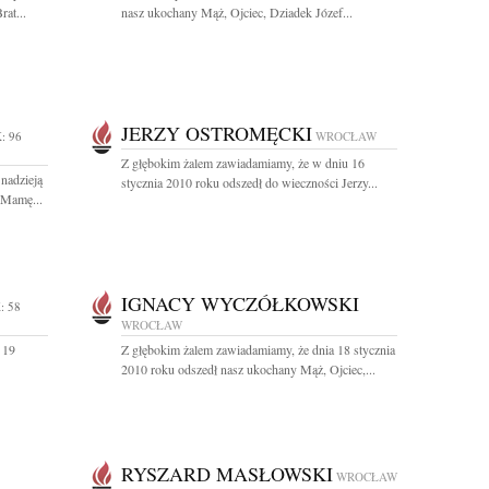
at...
nasz ukochany Mąż, Ojciec, Dziadek Józef...
JERZY OSTROMĘCKI
: 96
WROCŁAW
Z głębokim żalem zawiadamiamy, że w dniu 16
 nadzieją
stycznia 2010 roku odszedł do wieczności Jerzy...
 Mamę...
IGNACY WYCZÓŁKOWSKI
: 58
WROCŁAW
 19
Z głębokim żalem zawiadamiamy, że dnia 18 stycznia
2010 roku odszedł nasz ukochany Mąż, Ojciec,...
RYSZARD MASŁOWSKI
WROCŁAW