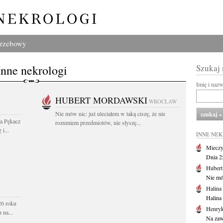
grzebowy
Inne nekrologi
Szukaj
Imię i naz
HUBERT MORDAWSKI
WROCŁAW
Nie mów nic: już uleciałem w taką ciszę, że nie
wa Pękacz
rozumiem przedmiotów, nie słyszę...
i...
INNE NE
Mieczy
Dnia 2
Huber
Nie mów
Halina
Halina
26 roku
Henryk
 na...
Na zaw