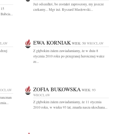
Już odszedłeś, bo zostałeś zaproszony, my jeszcze
 15
czekamy... Mgr inż. Ryszard Masłowski...
Babcia...
EWA KORNIAK
CŁAW
WIEK: 50
WROCŁAW
drzej
Z głębokim żalem zawiadamiamy, że w dniu 8
stycznia 2010 roku po przegranej heroicznej walce
ze...
ZOFIA BUKOWSKA
OCŁAW
WIEK: 93
WROCŁAW
Francman
Z głębokim żalem zawiadamiamy, że 11 stycznia
nia...
2010 roku, w wieku 93 lat, zmarła nasza ukochana...