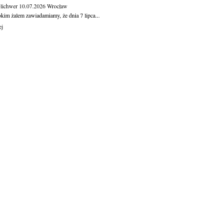
Olichwer
10.07.2026
Wrocław
kim żalem zawiadamiamy, że dnia 7 lipca...
ej