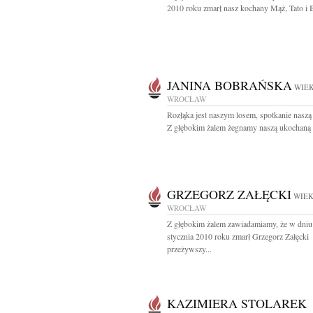
2010 roku zmarł nasz kochany Mąż, Tato i Br
JANINA BOBRAŃSKA
WIEK
WROCŁAW
Rozłąka jest naszym losem, spotkanie naszą
Z głębokim żalem żegnamy naszą ukochaną
GRZEGORZ ZAŁĘCKI
WIEK
WROCŁAW
Z głębokim żalem zawiadamiamy, że w dniu
stycznia 2010 roku zmarł Grzegorz Załęcki
przeżywszy...
KAZIMIERA STOLAREK