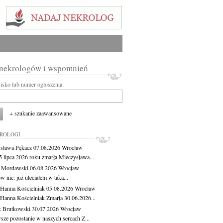
 nekrologów i wspomnień
wisko lub numer ogłoszenia:
+ szukanie zaawansowane
KROLOGI
sława Pękacz
07.08.2026
Wrocław
5 lipca 2026 roku zmarła Mieczysława...
t Mordawski
06.08.2026
Wrocław
 nic: już uleciałem w taką...
 Hanna Kościelniak
05.08.2026
Wrocław
 Hanna Kościelniak Zmarła 30.06.2026...
 Brutkowski
30.07.2026
Wrocław
sze pozostanie w naszych sercach Z...