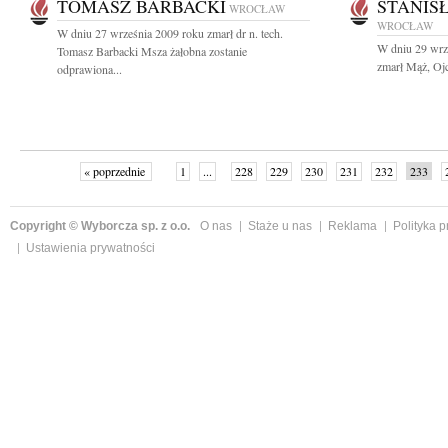
TOMASZ BARBACKI
STANIS
WROCŁAW
WROCŁAW
W dniu 27 września 2009 roku zmarł dr n. tech.
W dniu 29 wrze
Tomasz Barbacki Msza żałobna zostanie
zmarł Mąż, Ojc
odprawiona...
« poprzednie
1
...
228
229
230
231
232
233
Copyright © Wyborcza sp. z o.o.
O nas
Staże u nas
Reklama
Polityka 
Ustawienia prywatności