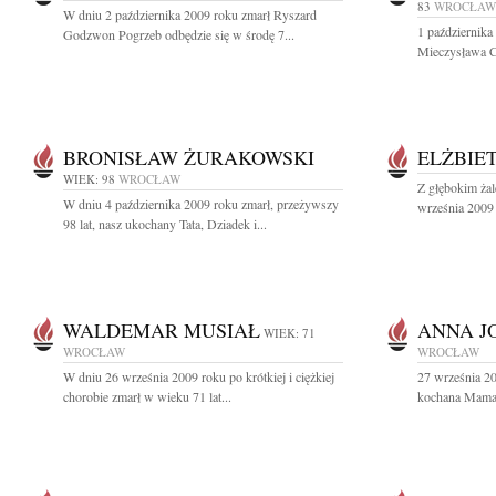
83
WROCŁAW
W dniu 2 października 2009 roku zmarł Ryszard
1 października
Godzwon Pogrzeb odbędzie się w środę 7...
Mieczysława Ci
BRONISŁAW ŻURAKOWSKI
ELŻBIE
WIEK: 98
WROCŁAW
Z głębokim ża
W dniu 4 października 2009 roku zmarł, przeżywszy
września 2009 
98 lat, nasz ukochany Tata, Dziadek i...
WALDEMAR MUSIAŁ
ANNA J
WIEK: 71
WROCŁAW
WROCŁAW
W dniu 26 września 2009 roku po krótkiej i ciężkiej
27 września 20
chorobie zmarł w wieku 71 lat...
kochana Mama i