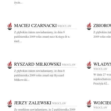
życia...
MACIEJ CZARNACKI
ZBIOR
WROCŁAW
Z głębokim żalem zawiadamiamy, że dnia 9
Z głębokim żal
października 2009 roku zmarł nasz Kolega dr n.
2009 roku odes
med....
RYSZARD MIŁKOWSKI
WŁADY
WROCŁAW
WROCŁAW
Z głębokim żalem zawiadamiamy, że dnia 8
W dniu 27 wrz
października 2009 roku zmarł mjr Ryszard
najukochańsz
Miłkowski...
Przeżyła 82...
JERZY ZALEWSKI
WOJCIE
WROCŁAW
WROCŁAW
Ze smutkiem zawiadamiamy, że 2 października 2009