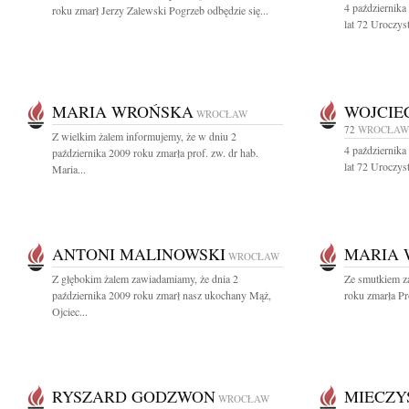
4 października
roku zmarł Jerzy Zalewski Pogrzeb odbędzie się...
lat 72 Uroczys
MARIA WROŃSKA
WOJCIE
WROCŁAW
72
WROCŁAW
Z wielkim żalem informujemy, że w dniu 2
4 października
października 2009 roku zmarła prof. zw. dr hab.
lat 72 Uroczys
Maria...
ANTONI MALINOWSKI
MARIA
WROCŁAW
Z głębokim żalem zawiadamiamy, że dnia 2
Ze smutkiem z
października 2009 roku zmarł nasz ukochany Mąż,
roku zmarła Pr
Ojciec...
RYSZARD GODZWON
MIECZY
WROCŁAW