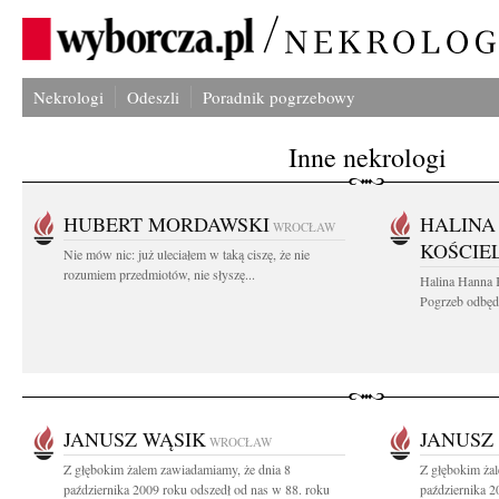
Nekrologi
Odeszli
Poradnik pogrzebowy
Inne nekrologi
HUBERT MORDAWSKI
HALINA
WROCŁAW
KOŚCIE
Nie mów nic: już uleciałem w taką ciszę, że nie
rozumiem przedmiotów, nie słyszę...
Halina Hanna 
Pogrzeb odbędz
JANUSZ WĄSIK
JANUSZ
WROCŁAW
Z głębokim żalem zawiadamiamy, że dnia 8
Z głębokim ża
października 2009 roku odszedł od nas w 88. roku
października 2