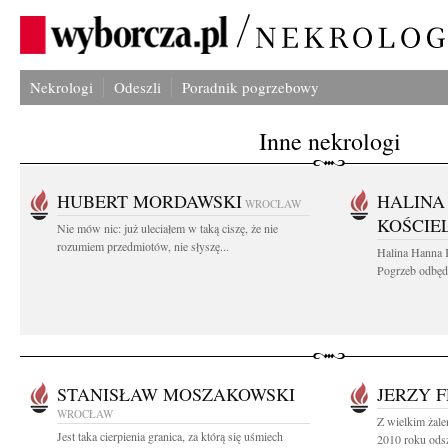
Nekrologi
Odeszli
Poradnik pogrzebowy
Inne nekrologi
HUBERT MORDAWSKI
HALINA
WROCŁAW
KOŚCIE
Nie mów nic: już uleciałem w taką ciszę, że nie
rozumiem przedmiotów, nie słyszę...
Halina Hanna 
Pogrzeb odbędz
STANISŁAW MOSZAKOWSKI
JERZY 
WROCŁAW
Z wielkim żal
Jest taka cierpienia granica, za którą się uśmiech
2010 roku odsz