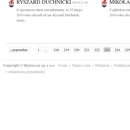
RYSZARD DUCHNICKI
MIKOŁAJ
WROCŁAW
Z ogromnym żalem zawiadamiamy, że 25 lutego
Z głębokim żal
2010 roku odszedł od nas Ryszard Duchnicki
2010 roku odsz
znany...
« poprzednie
1
...
218
219
220
221
222
223
224
225
następne »
Copyright © Wyborcza sp. z o.o.
O nas
Staże u nas
Reklama
Polityka 
Ustawienia prywatności