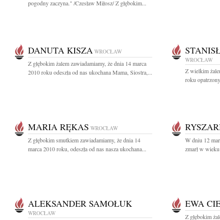
pogodny zaczyna." /Czesław Miłosz/ Z głębokim...
DANUTA KISZA
STANIS
WROCŁAW
WROCŁAW
Z głębokim żalem zawiadamiamy, że dnia 14 marca
Z wielkim żal
2010 roku odeszła od nas ukochana Mama, Siostra,...
roku opatrzony
MARIA RĘKAS
RYSZAR
WROCŁAW
Z głębokim smutkiem zawiadamiamy, że dnia 14
W dniu 12 marc
marca 2010 roku, odeszła od nas nasza ukochana...
zmarł w wieku 7
ALEKSANDER SAMOŁUK
EWA CI
WROCŁAW
Z głębokim ża