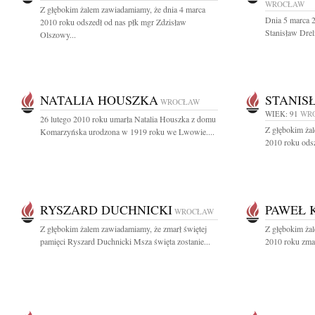
WROCŁAW
Z głębokim żalem zawiadamiamy, że dnia 4 marca
Dnia 5 marca 2
2010 roku odszedł od nas płk mgr Zdzisław
Stanisław Drel
Olszowy...
NATALIA HOUSZKA
STANIS
WROCŁAW
WIEK: 91
WR
26 lutego 2010 roku umarła Natalia Houszka z domu
Z głębokim ża
Komarzyńska urodzona w 1919 roku we Lwowie....
2010 roku odsz
RYSZARD DUCHNICKI
PAWEŁ 
WROCŁAW
Z głębokim żalem zawiadamiamy, że zmarł świętej
Z głębokim ża
pamięci Ryszard Duchnicki Msza święta zostanie...
2010 roku zmar