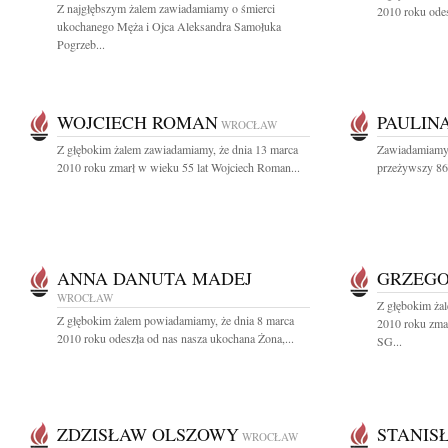
Z najgłębszym żalem zawiadamiamy o śmierci
2010 roku odes
ukochanego Męża i Ojca Aleksandra Samołuka
Pogrzeb...
WOJCIECH ROMAN
PAULIN
WROCŁAW
Z głębokim żalem zawiadamiamy, że dnia 13 marca
Zawiadamiamy,
2010 roku zmarł w wieku 55 lat Wojciech Roman...
przeżywszy 86 
ANNA DANUTA MADEJ
GRZEGO
WROCŁAW
Z głębokim ża
Z głębokim żalem powiadamiamy, że dnia 8 marca
2010 roku zmar
2010 roku odeszła od nas nasza ukochana Żona,...
SG...
ZDZISŁAW OLSZOWY
STANIS
WROCŁAW