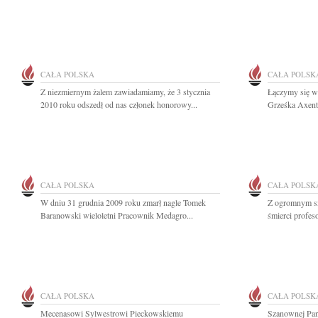
CAŁA POLSKA
CAŁA POLSK
Z niezmiernym żalem zawiadamiamy, że 3 stycznia
Łączymy się w 
2010 roku odszedł od nas członek honorowy...
Grześka Axento
CAŁA POLSKA
CAŁA POLSK
W dniu 31 grudnia 2009 roku zmarł nagle Tomek
Z ogromnym s
Baranowski wieloletni Pracownik Medagro...
śmierci profes
CAŁA POLSKA
CAŁA POLSK
Mecenasowi Sylwestrowi Pieckowskiemu
Szanownej Pan