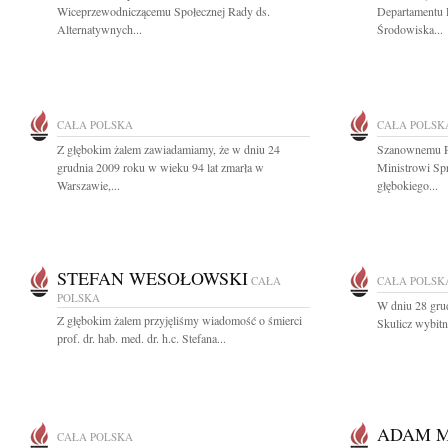
Wiceprzewodniczącemu Społecznej Rady ds.
Departamentu 
Alternatywnych...
Środowiska...
CAŁA POLSKA
CAŁA POLSK
Z głębokim żalem zawiadamiamy, że w dniu 24
Szanownemu P
grudnia 2009 roku w wieku 94 lat zmarła w
Ministrowi Sp
Warszawie,...
głębokiego...
STEFAN WESOŁOWSKI
CAŁA
CAŁA POLSK
POLSKA
W dniu 28 grud
Z głębokim żalem przyjęliśmy wiadomość o śmierci
Skulicz wybitny
prof. dr. hab. med. dr. h.c. Stefana...
ADAM 
CAŁA POLSKA