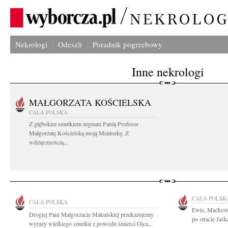
Nekrologi
Odeszli
Poradnik pogrzebowy
Inne nekrologi
MAŁGORZATA KOŚCIELSKA
CAŁA POLSKA
Z głębokim smutkiem żegnam Panią Profesor
Małgorzatę Kościelską moją Mentorkę. Z
wdzięcznością...
CAŁA POLSK
CAŁA POLSKA
Ewie, Maćkowi
Drogiej Pani Małgorzacie Makulskiej przekazujemy
po stracie Jaś
wyrazy wielkiego smutku z powodu śmierci Ojca...