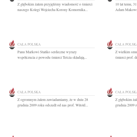
Z głębokim żalem przyjęliśmy wiadomość o śmierci
10 lat temu, 31
naszego Kolegi Wojciecha Korony Komornika...
Adam Makowski
CAŁA POLSKA
CAŁA POLSK
Panu Markowi Stańko serdeczne wyrazy
Z wielkim smu
współczucia z powodu śmierci Teścia składają...
śmierci prof. dr
CAŁA POLSKA
CAŁA POLSK
Z ogromnym żalem zawiadamiamy, że w dniu 28
Z głębokim ża
grudnia 2009 roku odszedł od nas prof. Witold...
grudnia 2009 r