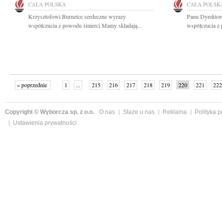
CAŁA POLSKA
CAŁA POLSK
Krzysztofowi Burnetce serdeczne wyrazy
Panu Dyrektor
współczucia z powodu śmierci Mamy składają...
współczucia z
« poprzednie
1
...
215
216
217
218
219
220
221
222
następne »
Copyright © Wyborcza sp. z o.o.
O nas
Staże u nas
Reklama
Polityka 
Ustawienia prywatności