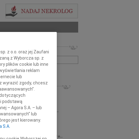
 nekrologów i wspomnień
. z o.o. oraz jej Zaufani
zwisko lub numer ogłoszenia:
ązaną z Wyborcza sp. z
ry plików cookie lub inne
wyświetlania reklam
+ szukanie zaawansowane
ernecie lub
sz wyrazić zgody, chcesz
KROLOGI
 Zaawansowanych”.
 Rytel
31.07.2026
cała Polska
 dotyczących
bokim żalem w sercu żegnamy naszą...
li podstawą
sław Gomułka
27.07.2026
cała Polska
nej – Agora S.A. – lub
bokim żalem przyjęliśmy wiadomość o...
aawansowanych” lub
Pilecki
17.07.2026
cała Polska
rego jest kierowany.
d Podkarpackiego Stowarzyszenia...
a S.A.
ław Gajda
12.06.2026
cała Polska
lkim smutkiem przyjęliśmy wiadomość o...
ypu cookie Wyborczej sp.