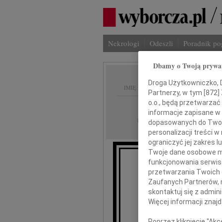
Nekrologi
Odeszli
Poradnik p
Dbamy o Twoją prywa
Droga Użytkowniczko, Dr
IMIĘ I NAZWISKO:
Partnerzy, w tym [
872
]
o.o., będą przetwarzać 
cała Polska
REGION:
informacje zapisane w
05.01.2010
DATA EMISJI:
dopasowanych do Twoich
personalizacji treści 
ograniczyć jej zakres
Twoje dane osobowe mo
funkcjonowania serwisó
przetwarzania Twoich da
Zaufanych Partnerów, 
skontaktuj się z admin
Wie
Więcej informacji znaj
Poprzez kliknięcie "Ak