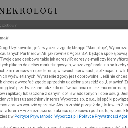
ogrzebowy
tność
Szukaj
ogi Użytkowniku, jeśli wyrazisz zgodę klikając "Akceptuję", Wyborcza sp
Imię i na
 Zaufanych Partnerów IAB, jak również Agora S.A. będąca spółką powi
Twoje dane osobowe takie jak adresy IP, adresy e-mail czy identyfikato
 tych plikach do celów marketingowych, w szczególności na potrzeby 
 zainteresowań i preferencji w swoich serwisach, aplikacjach i w Int
w nich wyświetlanych. Wyrażenie zgody jest dobrowolne. Jeśli nie chce
INNE NE
 lub chcesz wycofać zgodę uprzednio udzieloną przejdź do „Ustawień
Marta
gą być przetwarzane także do celów badania i mierzenia informacji
Z głę
w i aplikacji lub łączone z danymi dot. świadczonych Tobie usług. Jeś
Szanownemu Panu
Stani
nych jest uzasadniony interes Wyborcza sp. z o.o., jej spółki powiąza
Z głę
masz prawo wyrazić sprzeciw. Aby to zrobić przejdź do „Ustawień Z
prof. dr. hab. n. med.
Adam 
istratorem – w zależności od zakresu sprzeciwu i podmiotu, wobec któ
sławowi Glińskiemu
Zarzą
dziesz w
Polityce Prywatności Wyborcza.pl
i
Polityce Prywatności Agor
Zdzis
Z wie
ceptuję" wyrażasz zgodę na zainstalowanie i przechowywanie plików t