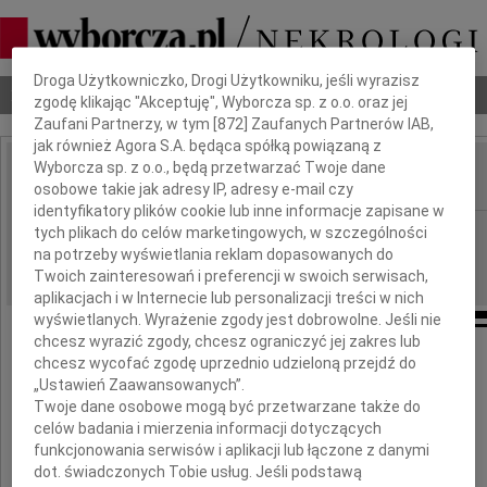
Dbamy o Twoją prywatność
Droga Użytkowniczko, Drogi Użytkowniku, jeśli wyrazisz
Nekrologi
Odeszli
Poradnik pogrzebowy
zgodę klikając "Akceptuję", Wyborcza sp. z o.o. oraz jej
Zaufani Partnerzy, w tym [
872
] Zaufanych Partnerów IAB,
jak również Agora S.A. będąca spółką powiązaną z
Wyborcza sp. z o.o., będą przetwarzać Twoje dane
osobowe takie jak adresy IP, adresy e-mail czy
IMIĘ I NAZWISKO:
identyfikatory plików cookie lub inne informacje zapisane w
cała Polska
tych plikach do celów marketingowych, w szczególności
REGION:
na potrzeby wyświetlania reklam dopasowanych do
05.01.2010
DATA EMISJI:
Twoich zainteresowań i preferencji w swoich serwisach,
aplikacjach i w Internecie lub personalizacji treści w nich
wyświetlanych. Wyrażenie zgody jest dobrowolne. Jeśli nie
chcesz wyrazić zgody, chcesz ograniczyć jej zakres lub
chcesz wycofać zgodę uprzednio udzieloną przejdź do
Naszej Szefowej
„Ustawień Zaawansowanych”.
Małgorzacie Makulskiej
Twoje dane osobowe mogą być przetwarzane także do
celów badania i mierzenia informacji dotyczących
i Jej Rodzinie
funkcjonowania serwisów i aplikacji lub łączone z danymi
dot. świadczonych Tobie usług. Jeśli podstawą
wyrazy współczucia z powodu śmierci