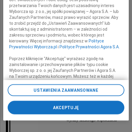
przetwarzania Twoich danych jest uzasadniony interes
Wyborcza sp. z o.o., jej spółki powiązanej – Agora S.A. – lub
Zaufanych Partnerów, masz prawo wyrazić sprzeciw. Aby
to zrobić przejdź do „Ustawień Zaawansowanych” lub
Janusza Atlasa
skontaktuj się z administratorem – w zależności od
zakresu sprzeciwu i podmiotu, wobec którego jest
kierowany. Więcej informacji znajdziesz w
Polityce
Prywatności Wyborcza.pl
i
Polityce Prywatności Agora S.A.
dziennikarza
Poprzez kliknięcie "Akceptuję" wyrażasz zgodę na
zainstalowanie i przechowywanie plików typu cookie
Wyborczej sp. z o. o. jej Zaufanych Partnerów i Agora S.A.
Rodzinie, Bliskim
na Twoim urządzeniu końcowym. Możesz też w każdej
chwili zmienić swoje preferencje dot. plików cookie,
ponownie wywołując narzędzie do zarządzania Twoimi
USTAWIENIA ZAAWANSOWANE
i wszystkim życzliwym Jego pamięci
preferencjami dot. przetwarzania danych poprzez
odnośnik „Ustawienia prywatności” w stopce serwisu i
przechodząc do sekcji „Ustawienia zaawansowane”.
AKCEPTUJĘ
Zmiana ustawień plików cookie możliwa jest także za
składam
pomocą ustawień przeglądarki.
wyrazy szczerego współczucia
My, nasi Zaufani Partnerzy i Agora S.A. możemy