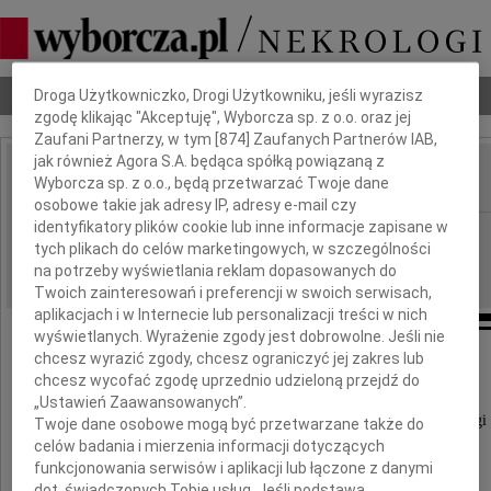
Dbamy o Twoją prywatność
Nekrologi
Odeszli
Poradnik pogrzebowy
Droga Użytkowniczko, Drogi Użytkowniku, jeśli wyrazisz
zgodę klikając "Akceptuję", Wyborcza sp. z o.o. oraz jej
Zaufani Partnerzy, w tym [
874
] Zaufanych Partnerów IAB,
jak również Agora S.A. będąca spółką powiązaną z
Wyborcza sp. z o.o., będą przetwarzać Twoje dane
IMIĘ I NAZWISKO:
osobowe takie jak adresy IP, adresy e-mail czy
identyfikatory plików cookie lub inne informacje zapisane w
cała Polska
REGION:
tych plikach do celów marketingowych, w szczególności
05.01.2010
DATA EMISJI:
na potrzeby wyświetlania reklam dopasowanych do
Twoich zainteresowań i preferencji w swoich serwisach,
aplikacjach i w Internecie lub personalizacji treści w nich
wyświetlanych. Wyrażenie zgody jest dobrowolne. Jeśli nie
chcesz wyrazić zgody, chcesz ograniczyć jej zakres lub
chcesz wycofać zgodę uprzednio udzieloną przejdź do
Z głębokim żalem i smutkiem
„Ustawień Zaawansowanych”.
przyjąłem wiadomość o śmierci mojego Kolegi
Twoje dane osobowe mogą być przetwarzane także do
celów badania i mierzenia informacji dotyczących
funkcjonowania serwisów i aplikacji lub łączone z danymi
dot. świadczonych Tobie usług. Jeśli podstawą