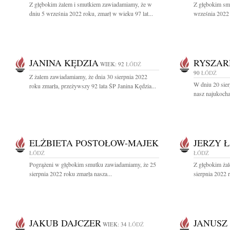
Z głębokim żalem i smutkiem zawiadamiamy, że w
Z głębokim sm
dniu 5 września 2022 roku, zmarł w wieku 97 lat...
września 2022 
JANINA KĘDZIA
RYSZAR
WIEK: 92
ŁÓDŹ
90
ŁÓDŹ
Z żalem zawiadamiamy, że dnia 30 sierpnia 2022
W dniu 20 sier
roku zmarła, przeżywszy 92 lata ŚP Janina Kędzia...
nasz najukocha
ELŻBIETA POSTOŁOW-MAJEK
JERZY 
ŁÓDŹ
ŁÓDŹ
Pogrążeni w głębokim smutku zawiadamiamy, że 25
Z głębokim ża
sierpnia 2022 roku zmarła nasza...
sierpnia 2022 
JAKUB DAJCZER
JANUSZ
WIEK: 34
ŁÓDŹ