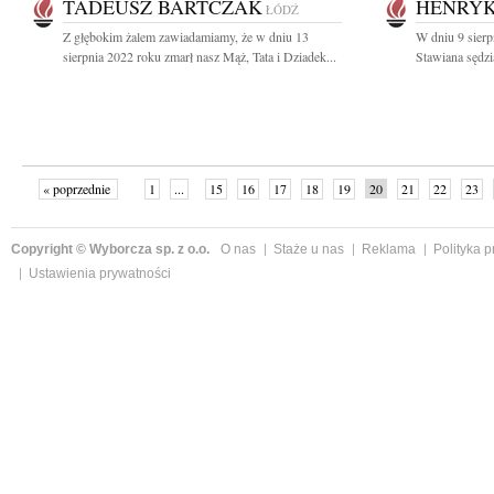
TADEUSZ BARTCZAK
HENRYK
ŁÓDŹ
Z głębokim żalem zawiadamiamy, że w dniu 13
W dniu 9 sierp
sierpnia 2022 roku zmarł nasz Mąż, Tata i Dziadek...
Stawiana sędz
« poprzednie
1
...
15
16
17
18
19
20
21
22
23
»
Copyright © Wyborcza sp. z o.o.
O nas
Staże u nas
Reklama
Polityka 
Ustawienia prywatności