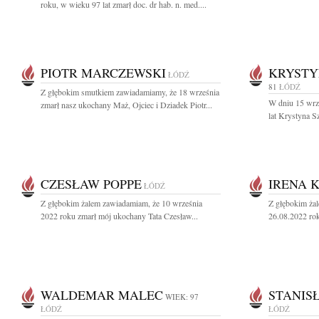
roku, w wieku 97 lat zmarł doc. dr hab. n. med....
PIOTR MARCZEWSKI
KRYST
ŁÓDŹ
81
ŁÓDŹ
Z głębokim smutkiem zawiadamiamy, że 18 września
W dniu 15 wrz
zmarł nasz ukochany Maż, Ojciec i Dziadek Piotr...
lat Krystyna 
CZESŁAW POPPE
IRENA 
ŁÓDŹ
Z głębokim żalem zawiadamiam, że 10 września
Z głębokim ża
2022 roku zmarł mój ukochany Tata Czesław...
26.08.2022 rok
WALDEMAR MALEC
STANIS
WIEK: 97
ŁÓDŹ
ŁÓDŹ