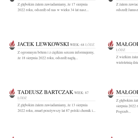
Z głębokim żalem zawiadamiamy, że 17 sierpnia
Z żalem zawiad
2022 roku, odszedł od nas w wieku 34 lat nasz...
odszedł Janusz
JACEK LEWKOWSKI
MAŁGO
WIEK: 68
ŁÓDŹ
ŁÓDŹ
Z ogromnym bólem i z ciężkim sercem informujemy,
Z wielkim żal
że 18 sierpnia 2022 roku, odszedł nagłą...
wieloletnią dz
TADEUSZ BARTCZAK
MAŁGO
WIEK: 87
ŁÓDŹ
Z głębokim ża
Z głębokim żalem zawiadamiamy, że 13 sierpnia
sierpnia 2022 
2022 roku, zmarł przeżywszy lat 87 polski chemik i...
Pogrzeb...