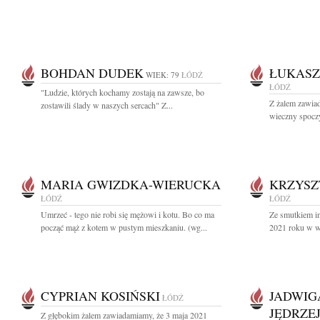
BOHDAN DUDEK
ŁUKASZ
WIEK: 79
ŁÓDŹ
ŁÓDŹ
"Ludzie, których kochamy zostają na zawsze, bo
Z żalem zawiad
zostawili ślady w naszych sercach" Z...
wieczny spoczy
MARIA GWIZDKA-WIERUCKA
KRZYSZ
ŁÓDŹ
ŁÓDŹ
Umrzeć - tego nie robi się mężowi i kotu. Bo co ma
Ze smutkiem i
począć mąż z kotem w pustym mieszkaniu. (wg...
2021 roku w wi
CYPRIAN KOSIŃSKI
JADWIG
ŁÓDŹ
JĘDRZE
Z głębokim żalem zawiadamiamy, że 3 maja 2021