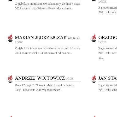
ŁÓDŹ
Z głębokim smutkiem zawiadamiamy, że dnia 7 maja
Z głębokim ża
2021 roku zmarła Wioletta Borowska z domu...
2021 roku odesz
MARIAN JĘDRZEJCZAK
GRZEGO
WIEK: 74
ŁÓDŹ
ŁÓDŹ
Z głębokim żalem zawiadamiamy, że w dniu 16 maja
Z głębokim ża
2021 roku w wieku 74 lat odszedł od nas na...
2021 roku ods
lat...
ANDRZEJ WÓJTOWICZ
JAN ST
ŁÓDŹ
Dnia 12 maja 2021 roku odszedł najukochańszy
Z głębokim ża
Tatuś, Dziadziuś Andrzej Wójtowicz...
2021 roku zmar