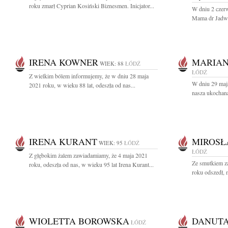
roku zmarł Cyprian Kosiński Biznesmen. Inicjator...
W dniu 2 czer
Mama dr Jadwi
IRENA KOWNER
MARIAN
WIEK: 88
ŁÓDŹ
ŁÓDŹ
Z wielkim bólem informujemy, że w dniu 28 maja
W dniu 29 maja
2021 roku, w wieku 88 lat, odeszła od nas...
nasza ukochana
IRENA KURANT
MIROSŁ
WIEK: 95
ŁÓDŹ
ŁÓDŹ
Z głębokim żalem zawiadamiamy, że 4 maja 2021
Ze smutkiem z
roku, odeszła od nas, w wieku 95 lat Irena Kurant...
roku odszedł, m
WIOLETTA BOROWSKA
DANUTA
ŁÓDŹ