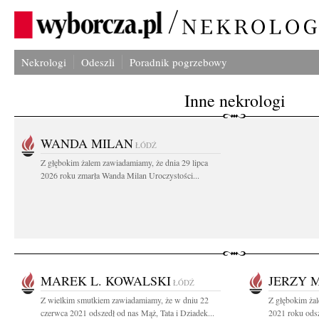
Nekrologi
Odeszli
Poradnik pogrzebowy
Inne nekrologi
WANDA MILAN
ŁÓDŹ
Z głębokim żalem zawiadamiamy, że dnia 29 lipca
2026 roku zmarła Wanda Milan Uroczystości...
MAREK L. KOWALSKI
JERZY 
ŁÓDŹ
Z wielkim smutkiem zawiadamiamy, że w dniu 22
Z głębokim ża
czerwca 2021 odszedł od nas Mąż, Tata i Dziadek...
2021 roku odsz