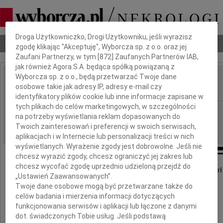
Dbamy o Twoją prywatność
Droga Użytkowniczko, Drogi Użytkowniku, jeśli wyrazisz
Nekrologi
Odeszli
Poradnik pogrzebowy
zgodę klikając "Akceptuję", Wyborcza sp. z o.o. oraz jej
Zaufani Partnerzy, w tym [
872
] Zaufanych Partnerów IAB,
jak również Agora S.A. będąca spółką powiązaną z
Wyborcza sp. z o.o., będą przetwarzać Twoje dane
Romuald Zawalski
osobowe takie jak adresy IP, adresy e-mail czy
IMIĘ I NAZWISKO:
identyfikatory plików cookie lub inne informacje zapisane w
tych plikach do celów marketingowych, w szczególności
Łódź
REGION:
na potrzeby wyświetlania reklam dopasowanych do
14.11.2022
DATA EMISJI:
Twoich zainteresowań i preferencji w swoich serwisach,
aplikacjach i w Internecie lub personalizacji treści w nich
wyświetlanych. Wyrażenie zgody jest dobrowolne. Jeśli nie
chcesz wyrazić zgody, chcesz ograniczyć jej zakres lub
chcesz wycofać zgodę uprzednio udzieloną przejdź do
8 listopada 2022 roku, przeżywszy lat 91, zmarł
„Ustawień Zaawansowanych”.
Twoje dane osobowe mogą być przetwarzane także do
celów badania i mierzenia informacji dotyczących
funkcjonowania serwisów i aplikacji lub łączone z danymi
dot. świadczonych Tobie usług. Jeśli podstawą