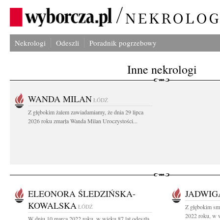
Nekrologi
Odeszli
Poradnik pogrzebowy
Inne nekrologi
WANDA MILAN
ŁÓDŹ
Z głębokim żalem zawiadamiamy, że dnia 29 lipca
2026 roku zmarła Wanda Milan Uroczystości...
ELEONORA ŚLEDZIŃSKA-
JADWIG
KOWALSKA
ŁÓDŹ
Z głębokim sm
2022 roku, w w
W dniu 10 marca 2022 roku, w wieku 87 lat odeszła