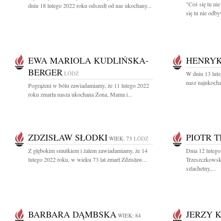
"Coś się tu ni
dniu 18 lutego 2022 roku odszedł od nas ukochany...
się tu nie odby
EWA MARIOLA KUDLIŃSKA-
HENRYK
BERGER
ŁÓDŹ
W dniu 13 lute
nasz najukocha
Pogrążeni w bólu zawiadamiamy, że 11 lutego 2022
roku zmarła nasza ukochana Żona, Mama i...
ZDZISŁAW SŁODKI
PIOTR 
WIEK: 73
ŁÓDŹ
Z głębokim smutkiem i żalem zawiadamiamy, że 14
Dnia 12 lutego
lutego 2022 roku, w wieku 73 lat zmarł Zdzisław...
Trzeszczkowsk
szlachetny,...
BARBARA DĄMBSKA
JERZY K
WIEK: 84