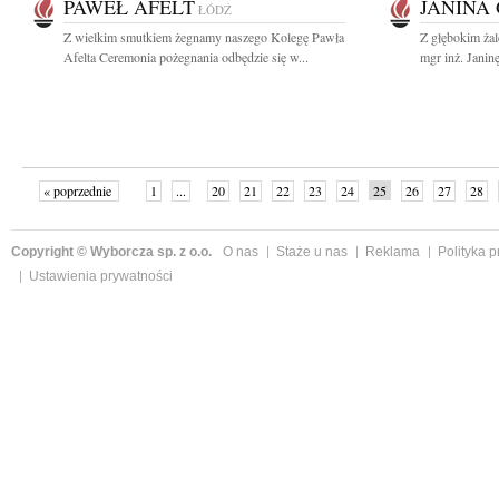
PAWEŁ AFELT
JANINA
ŁÓDŹ
Z wielkim smutkiem żegnamy naszego Kolegę Pawła
Z głębokim ża
Afelta Ceremonia pożegnania odbędzie się w...
mgr inż. Janin
« poprzednie
1
...
20
21
22
23
24
25
26
27
28
»
Copyright © Wyborcza sp. z o.o.
O nas
Staże u nas
Reklama
Polityka 
Ustawienia prywatności