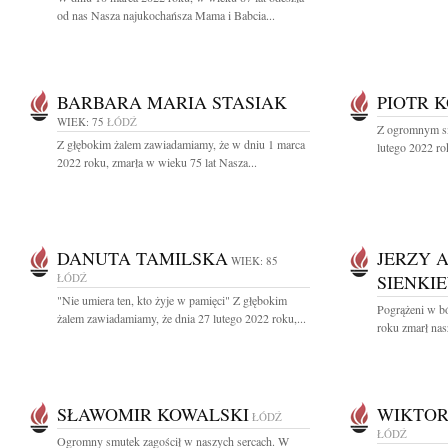
od nas Nasza najukochańsza Mama i Babcia...
BARBARA MARIA STASIAK
PIOTR 
WIEK: 75
ŁÓDŹ
Z ogromnym sm
Z głębokim żalem zawiadamiamy, że w dniu 1 marca
lutego 2022 ro
2022 roku, zmarła w wieku 75 lat Nasza...
DANUTA TAMILSKA
JERZY 
WIEK: 85
ŁÓDŹ
SIENKI
"Nie umiera ten, kto żyje w pamięci" Z głębokim
Pogrążeni w bó
żalem zawiadamiamy, że dnia 27 lutego 2022 roku,...
roku zmarł nas
SŁAWOMIR KOWALSKI
WIKTOR
ŁÓDŹ
ŁÓDŹ
Ogromny smutek zagościł w naszych sercach. W