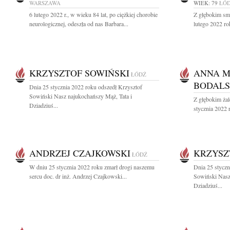
WARSZAWA
WIEK: 79
ŁÓ
6 lutego 2022 r., w wieku 84 lat, po ciężkiej chorobie
Z głębokim sm
neurologicznej, odeszła od nas Barbara...
lutego 2022 ro
KRZYSZTOF SOWIŃSKI
ANNA M
ŁÓDŹ
BODAL
Dnia 25 stycznia 2022 roku odszedł Krzysztof
Sowiński Nasz najukochańszy Mąż, Tata i
Z głębokim ża
Dziadziuś...
stycznia 2022 
ANDRZEJ CZAJKOWSKI
KRZYSZ
ŁÓDŹ
W dniu 25 stycznia 2022 roku zmarł drogi naszemu
Dnia 25 styczn
sercu doc. dr inż. Andrzej Czajkowski...
Sowiński Nasz
Dziadziuś...