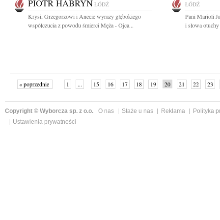
PIOTR HABRYN
ŁÓDŹ
ŁÓDŹ
Krysi, Grzegorzowi i Anecie wyrazy głębokiego
Pani Marioli J
współczucia z powodu śmierci Męża - Ojca...
i słowa otuch
« poprzednie
1
...
15
16
17
18
19
20
21
22
23
»
Copyright © Wyborcza sp. z o.o.
O nas
Staże u nas
Reklama
Polityka 
Ustawienia prywatności