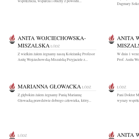
współczucia, wsparcia i otuchy z powodu...
Dagmary Sokoł
ANITA WOJCIECHOWSKA-
ANITA 
MISZALSKA
MISZAL
ŁÓDŹ
Z wielkim żalem żegnamy naszą Koleżankę Profesor
W dniu 1 wrześ
Anitę Wojciechowską-Miszalską Przyjaciele z...
Prof. Anita Wo
MARIANNA GŁOWACKA
ŁÓDŹ
ŁÓDŹ
Z głębokim żalem żegnamy Panią Mariannę
Pani Doktor Ma
Głowacką prawdziwie dobrego człowieka, który...
wyrazy współcz
ANITA 
ŁÓDŹ