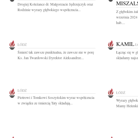
MISZAL
Drogiej Koleżance dr. Małgorzacie Jędrzejczyk oraz
Rodzinie wyrazy głębokiego współczucia...
Z głębokim ża
września 2024 
hab....
KAMIL
ŁÓDŹ
Ł
Śmierć tak zawsze punktualna, że zawsze nie w porę
Łącząc się w g
Ks. Jan Twardowski Dyrektor Aleksandrze...
składamy najsz
ŁÓDŹ
ŁÓDŹ
Piotrowi i Tomkowi Soszyńskim wyraz współczucia
Wyrazy głębok
w związku ze śmiercią Taty składają...
Mamy Helenki 