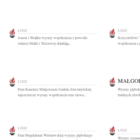
ŁÓDŹ
ŁÓDŹ
Joasiu i Wojtku wyrazy współczucia z powodu
Krzysztofowi 
śmierci Matki i Teściowej składają...
współczucia z 
MAŁGOR
ŁÓDŹ
Pani Kanclerz Małgorzacie Gadule-Zawratyńskiej
Wyrazy głębok
najszczersze wyrazy współczucia oraz słowa...
trudnych chwi
ŁÓDŹ
ŁÓDŹ
Pani Magdalenie Wiśniewskiej wyrazy głębokiego
Wyrazy szczere