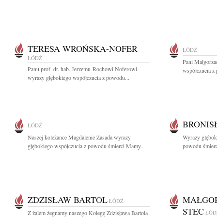
TERESA WROŃSKA-NOFER
ŁÓDŹ
ŁÓDŹ
Pani Małgorzac
Panu prof. dr. hab. Jerzemu-Rochowi Noferowi
współczucia z
wyrazy głębokiego współczucia z powodu...
BRONIS
ŁÓDŹ
Naszej koleżance Magdalenie Zasada wyrazy
Wyrazy głęboki
głębokiego współczucia z powodu śmierci Mamy...
powodu śmierc
ZDZISŁAW BARTOL
MAŁGOR
ŁÓDŹ
STEC
Z żalem żegnamy naszego Kolegę Zdzisława Bartola
ŁÓD