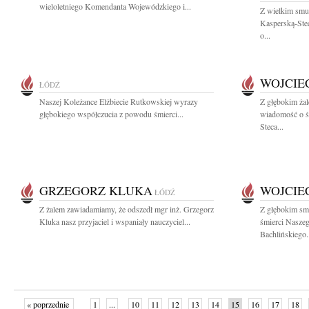
wieloletniego Komendanta Wojewódzkiego i...
Z wielkim smu
Kasperską-Stec
o...
WOJCIE
ŁÓDŹ
Naszej Koleżance Elżbiecie Rutkowskiej wyrazy
Z głębokim żal
głębokiego współczucia z powodu śmierci...
wiadomość o śm
Steca...
GRZEGORZ KLUKA
WOJCIE
ŁÓDŹ
Z żalem zawiadamiamy, że odszedł mgr inż. Grzegorz
Z głębokim sm
Kluka nasz przyjaciel i wspaniały nauczyciel...
śmierci Naszeg
Bachlińskiego.
« poprzednie
1
...
10
11
12
13
14
15
16
17
18