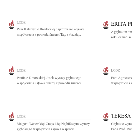
ŁÓDŹ
ERITA F
Pani Katarzynie Brodeckiej najszczersze wyrazy
Z głębokim sm
współczucia z powodu śmierci Taty składają...
roku dr hab. n.
ŁÓDŹ
ŁÓDŹ
Paulinie Dmowskiej-Jasek wyrazy głębokiego
Pani Agnieszc
współczucia i słowa otuchy z powodu śmierci...
współczucia i 
TERESA
ŁÓDŹ
Małgosi Wenerskiej-Craps i Jej Najbliższym wyrazy
Głębokie wyraz
głębokiego współczucia i słowa wsparcia...
Pana Prof. Ro