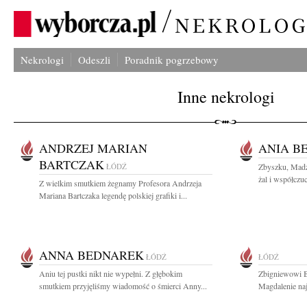
Nekrologi
Odeszli
Poradnik pogrzebowy
Inne nekrologi
ANDRZEJ MARIAN
ANIA B
BARTCZAK
ŁÓDŹ
Zbyszku, Madz
żal i współczuc
Z wielkim smutkiem żegnamy Profesora Andrzeja
Mariana Bartczaka legendę polskiej grafiki i...
ANNA BEDNAREK
ŁÓDŹ
ŁÓDŹ
Aniu tej pustki nikt nie wypełni. Z głębokim
Zbigniewowi B
smutkiem przyjęliśmy wiadomość o śmierci Anny...
Magdalenie naj