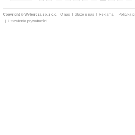
»
Copyright © Wyborcza sp. z o.o.
O nas
Staże u nas
Reklama
Polityka 
Ustawienia prywatności