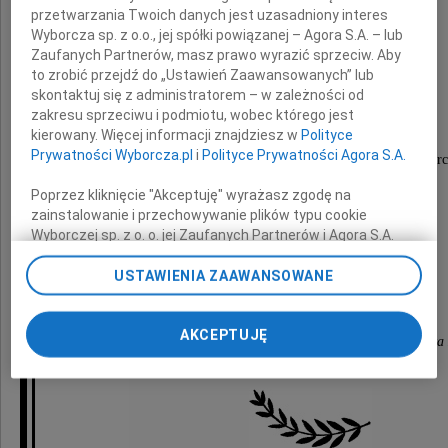
przetwarzania Twoich danych jest uzasadniony interes
Wyborcza sp. z o.o., jej spółki powiązanej – Agora S.A. – lub
i Jego Najbliższym
Zaufanych Partnerów, masz prawo wyrazić sprzeciw. Aby
to zrobić przejdź do „Ustawień Zaawansowanych” lub
skontaktuj się z administratorem – w zależności od
zakresu sprzeciwu i podmiotu, wobec którego jest
składamy
kierowany. Więcej informacji znajdziesz w
Polityce
Prywatności Wyborcza.pl
i
Polityce Prywatności Agora S.A.
wyrazy głębokiego współczucia z powodu śmierc
Poprzez kliknięcie "Akceptuję" wyrażasz zgodę na
zainstalowanie i przechowywanie plików typu cookie
Mamy
Wyborczej sp. z o. o. jej Zaufanych Partnerów i Agora S.A.
na Twoim urządzeniu końcowym. Możesz też w każdej
chwili zmienić swoje preferencje dot. plików cookie,
USTAWIENIA ZAAWANSOWANE
ponownie wywołując narzędzie do zarządzania Twoimi
Zarząd i Członkowie
preferencjami dot. przetwarzania danych poprzez
AKCEPTUJĘ
odnośnik „Ustawienia prywatności” w stopce serwisu i
Zrzeszenia Szpitali Powiatowych i Miejskich Województwa
przechodząc do sekcji „Ustawienia zaawansowane”.
Zmiana ustawień plików cookie możliwa jest także za
pomocą ustawień przeglądarki.
My, nasi Zaufani Partnerzy i Agora S.A. możemy