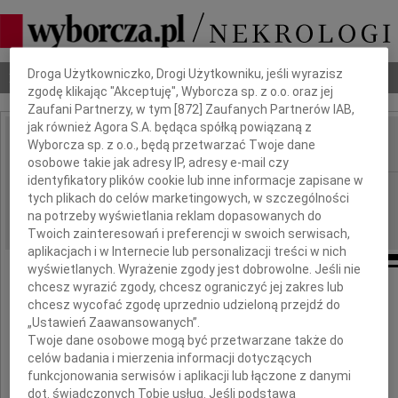
Dbamy o Twoją prywatność
Droga Użytkowniczko, Drogi Użytkowniku, jeśli wyrazisz
Nekrologi
Odeszli
Poradnik pogrzebowy
zgodę klikając "Akceptuję", Wyborcza sp. z o.o. oraz jej
Zaufani Partnerzy, w tym [
872
] Zaufanych Partnerów IAB,
jak również Agora S.A. będąca spółką powiązaną z
Wyborcza sp. z o.o., będą przetwarzać Twoje dane
IMIĘ I NAZWISKO:
osobowe takie jak adresy IP, adresy e-mail czy
identyfikatory plików cookie lub inne informacje zapisane w
Łódź
REGION:
tych plikach do celów marketingowych, w szczególności
06.11.2024
DATA EMISJI:
na potrzeby wyświetlania reklam dopasowanych do
Twoich zainteresowań i preferencji w swoich serwisach,
aplikacjach i w Internecie lub personalizacji treści w nich
wyświetlanych. Wyrażenie zgody jest dobrowolne. Jeśli nie
chcesz wyrazić zgody, chcesz ograniczyć jej zakres lub
Naszemu Drogiemu Koledze
chcesz wycofać zgodę uprzednio udzieloną przejdź do
„Ustawień Zaawansowanych”.
i Członkowi Zarządu Zrzeszenia
Twoje dane osobowe mogą być przetwarzane także do
celów badania i mierzenia informacji dotyczących
funkcjonowania serwisów i aplikacji lub łączone z danymi
Pawłowi Paczkowskiemu
dot. świadczonych Tobie usług. Jeśli podstawą