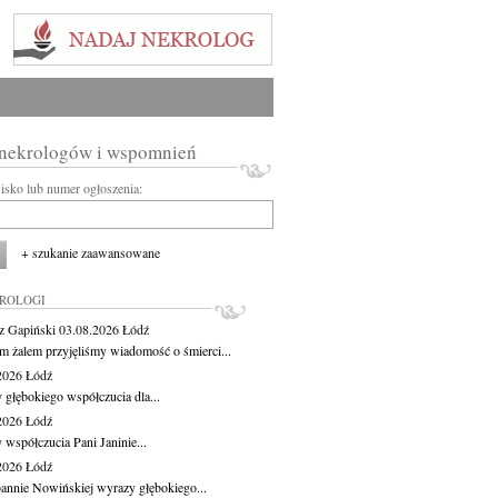
 nekrologów i wspomnień
wisko lub numer ogłoszenia:
+ szukanie zaawansowane
KROLOGI
z Gapiński
03.08.2026
Łódź
m żalem przyjęliśmy wiadomość o śmierci...
.2026
Łódź
 głębokiego współczucia dla...
.2026
Łódź
 współczucia Pani Janinie...
.2026
Łódź
oannie Nowińskiej wyrazy głębokiego...