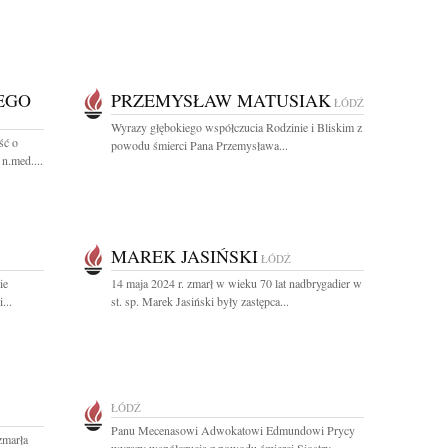
EGO
PRZEMYSŁAW MATUSIAK
ŁÓDŹ
Wyrazy głębokiego współczucia Rodzinie i Bliskim z
ść o
powodu śmierci Pana Przemysława...
n.med....
MAREK JASIŃSKI
ŁÓDŹ
ie
14 maja 2024 r. zmarł w wieku 70 lat nadbrygadier w
...
st. sp. Marek Jasiński były zastępca...
ŁÓDŹ
Panu Mecenasowi Adwokatowi Edmundowi Prycy
zmarła