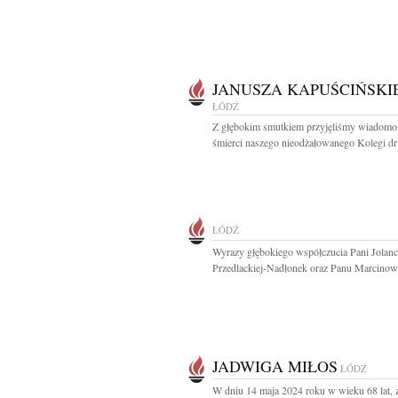
JANUSZA KAPUŚCIŃSKI
ŁÓDŹ
Z głębokim smutkiem przyjęliśmy wiadomo
śmierci naszego nieodżałowanego Kolegi dr 
ŁÓDŹ
Wyrazy głębokiego współczucia Pani Jolanc
Przedlackiej-Nadłonek oraz Panu Marcinowi
JADWIGA MIŁOS
ŁÓDŹ
W dniu 14 maja 2024 roku w wieku 68 lat, 