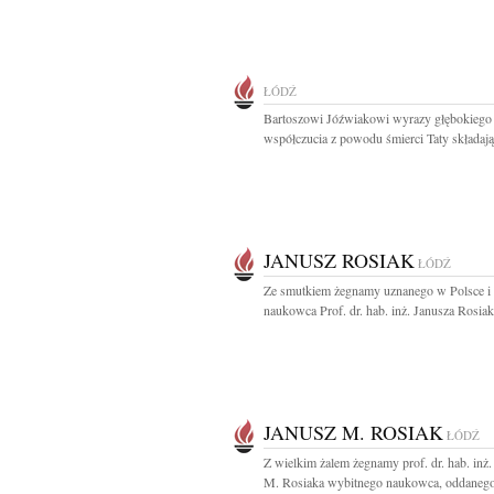
ŁÓDŹ
Bartoszowi Jóźwiakowi wyrazy głębokiego
współczucia z powodu śmierci Taty składają.
JANUSZ ROSIAK
ŁÓDŹ
Ze smutkiem żegnamy uznanego w Polsce i 
naukowca Prof. dr. hab. inż. Janusza Rosiaka
JANUSZ M. ROSIAK
ŁÓDŹ
Z wielkim żalem żegnamy prof. dr. hab. inż.
M. Rosiaka wybitnego naukowca, oddanego