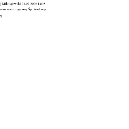
j Mikołajewski
23.07.2026
Łódź
okim żalem żegnamy Śp. Andrzeja...
ej