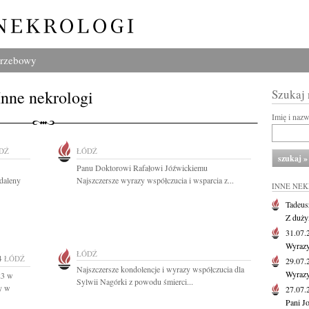
grzebowy
Inne nekrologi
Szukaj
Imię i naz
DŹ
ŁÓDŹ
Panu Doktorowi Rafałowi Jóźwickiemu
daleny
Najszczersze wyrazy współczucia i wsparcia z...
INNE NE
Tadeus
Z duży
31.07
Wyrazy
ŁÓDŹ
4
ŁÓDŹ
29.07
Najszczersze kondolencje i wyrazy współczucia dla
Wyrazy
23 w
Sylwii Nagórki z powodu śmierci...
y w
27.07
Pani J