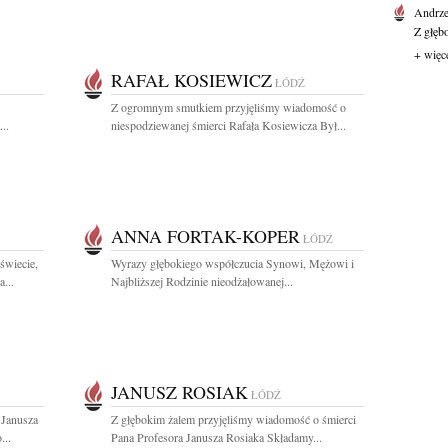
Andrze
Z głęb
+ więc
RAFAŁ KOSIEWICZ
ŁÓDŹ
Z ogromnym smutkiem przyjęliśmy wiadomość o
..
niespodziewanej śmierci Rafała Kosiewicza Był...
ANNA FORTAK-KOPER
ŁÓDŹ
świecie,
Wyrazy głębokiego współczucia Synowi, Mężowi i
...
Najbliższej Rodzinie nieodżałowanej...
JANUSZ ROSIAK
ŁÓDŹ
 Janusza
Z głębokim żalem przyjęliśmy wiadomość o śmierci
...
Pana Profesora Janusza Rosiaka Składamy...