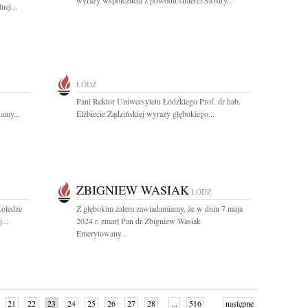
wyrazy współczucia z powodu śmierci Siostry...
nej...
ŁÓDŹ
Pani Rektor Uniwersytetu Łódzkiego Prof. dr hab.
amy...
Elżbiecie Żądzińskiej wyrazy głębokiego...
ZBIGNIEW WASIAK
ŁÓDŹ
oledze
Z głębokim żalem zawiadamiamy, że w dniu 7 maja
...
2024 r. zmarł Pan dr Zbigniew Wasiak
Emerytowany...
21
22
23
24
25
26
27
28
...
516
następne