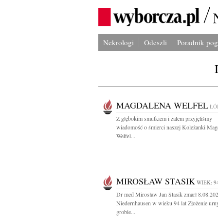
Nekrologi
Odeszli
Poradnik po
MAGDALENA WELFEL
ŁÓ
Z głębokim smutkiem i żalem przyjęliśmy
wiadomość o śmierci naszej Koleżanki Mag
Welfel...
MIROSŁAW STASIK
WIEK: 9
Dr med Mirosław Jan Stasik zmarł 8.08.20
Niedernhausen w wieku 94 lat Złożenie urn
grobie...