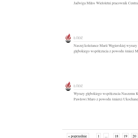
Jadwiga Miłos Wieloletni pracownik Central
ŁÓDŹ
Naszej koleżance Marii Węgierskiej wyrazy
głębokiego współczucia z powodu śmieci M
ŁÓDŹ
Wyrazy głębokiego współczucia Naszemu K
Pawłowi Maro z powodu śmierci Ukochanej
« poprzednie
1
...
18
19
20