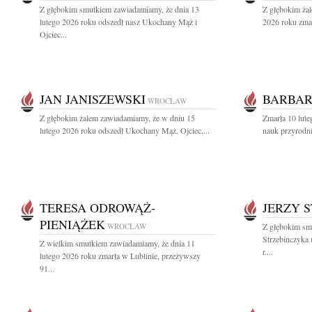
Z głębokim smutkiem zawiadamiamy, że dnia 13
Z głębokim żal
lutego 2026 roku odszedł nasz Ukochany Mąż i
2026 roku zmar
Ojciec...
JAN JANISZEWSKI
BARBAR
WROCŁAW
Z głębokim żalem zawiadamiamy, że w dniu 15
Zmarła 10 lute
lutego 2026 roku odszedł Ukochany Mąż, Ojciec,...
nauk przyrodni
TERESA ODROWĄŻ-
JERZY 
PIENIĄŻEK
WROCŁAW
Z głębokim sm
Strzebinczyka 
Z wielkim smutkiem zawiadamiamy, że dnia 11
r....
lutego 2026 roku zmarła w Lublinie, przeżywszy
91...