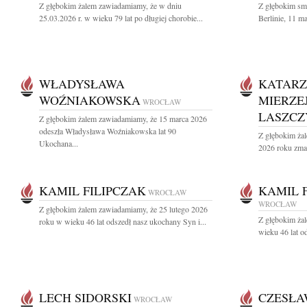
Z głębokim żalem zawiadamiamy, że w dniu
Z głębokim sm
25.03.2026 r. w wieku 79 lat po długiej chorobie...
Berlinie, 11 ma
WŁADYSŁAWA
KATAR
WOŹNIAKOWSKA
MIERZE
WROCŁAW
LASZCZ
Z głębokim żalem zawiadamiamy, że 15 marca 2026
odeszła Władysława Woźniakowska lat 90
Z głębokim ża
Ukochana...
2026 roku zmar
KAMIL FILIPCZAK
KAMIL 
WROCŁAW
WROCŁAW
Z głębokim żalem zawiadamiamy, że 25 lutego 2026
Z głębokim ża
roku w wieku 46 lat odszedł nasz ukochany Syn i...
wieku 46 lat o
LECH SIDORSKI
CZESŁA
WROCŁAW