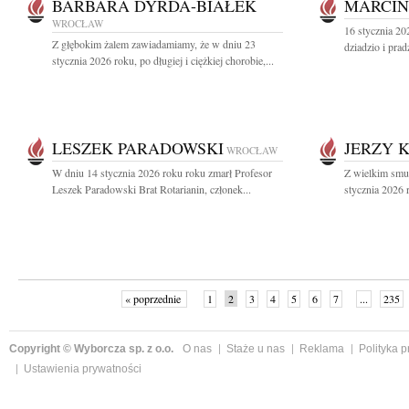
BARBARA DYRDA-BIAŁEK
MARCIN
WROCŁAW
16 stycznia 20
Z głębokim żalem zawiadamiamy, że w dniu 23
dziadzio i pra
stycznia 2026 roku, po długiej i ciężkiej chorobie,...
LESZEK PARADOWSKI
JERZY 
WROCŁAW
W dniu 14 stycznia 2026 roku roku zmarł Profesor
Z wielkim smu
Leszek Paradowski Brat Rotarianin, członek...
stycznia 2026 r
« poprzednie
1
2
3
4
5
6
7
...
235
Copyright © Wyborcza sp. z o.o.
O nas
Staże u nas
Reklama
Polityka 
Ustawienia prywatności