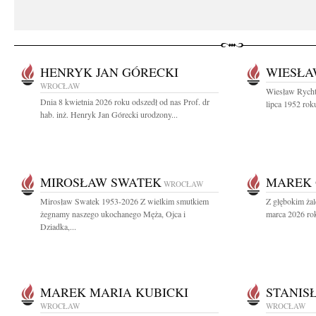
HENRYK JAN GÓRECKI
WIESŁA
WROCŁAW
Wiesław Rycht
Dnia 8 kwietnia 2026 roku odszedł od nas Prof. dr
lipca 1952 rok
hab. inż. Henryk Jan Górecki urodzony...
MIROSŁAW SWATEK
MAREK 
WROCŁAW
Mirosław Swatek 1953-2026 Z wielkim smutkiem
Z głębokim ża
żegnamy naszego ukochanego Męża, Ojca i
marca 2026 rok
Dziadka,...
MAREK MARIA KUBICKI
STANIS
WROCŁAW
WROCŁAW