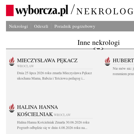
Nekrologi
Odeszli
Poradnik pogrzebowy
Inne nekrologi
MIECZYSŁAWA PĘKACZ
HUBERT
WROCŁAW
Nie mów nic: ju
Dnia 25 lipca 2026 roku zmarła Mieczysława Pękacz
rozumiem przed
ukochana Mama, Babcia i Teściowa pedagog i...
HALINA HANNA
KOŚCIELNIAK
WROCŁAW
Halina Hanna Kościelniak Zmarła 30.06.2026 roku
Pogrzeb odbędzie się w dniu 4.08.2026 roku na...