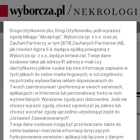
Dbamy o Twoją prywatność
Nekrologi
Odeszli
Poradnik pogrzebowy
Droga Użytkowniczko, Drogi Użytkowniku, jeśli wyrazisz
zgodę klikając "Akceptuję", Wyborcza sp. z o.o. oraz jej
Zaufani Partnerzy, w tym [
874
] Zaufanych Partnerów IAB,
jak również Agora S.A. będąca spółką powiązaną z
Jacek Cwynar
IMIĘ I NAZWISKO:
Wyborcza sp. z o.o., będą przetwarzać Twoje dane
osobowe takie jak adresy IP, adresy e-mail czy
identyfikatory plików cookie lub inne informacje zapisane w
Wrocław
REGION:
tych plikach do celów marketingowych, w szczególności
22.05.2026
DATA EMISJI:
na potrzeby wyświetlania reklam dopasowanych do
Twoich zainteresowań i preferencji w swoich serwisach,
aplikacjach i w Internecie lub personalizacji treści w nich
wyświetlanych. Wyrażenie zgody jest dobrowolne. Jeśli nie
chcesz wyrazić zgody, chcesz ograniczyć jej zakres lub
chcesz wycofać zgodę uprzednio udzieloną przejdź do
Z głębokim żalem i smutkiem przyjęliśmy wiadom
„Ustawień Zaawansowanych”.
o śmierci naszego Przyjaciela
Twoje dane osobowe mogą być przetwarzane także do
celów badania i mierzenia informacji dotyczących
funkcjonowania serwisów i aplikacji lub łączone z danymi