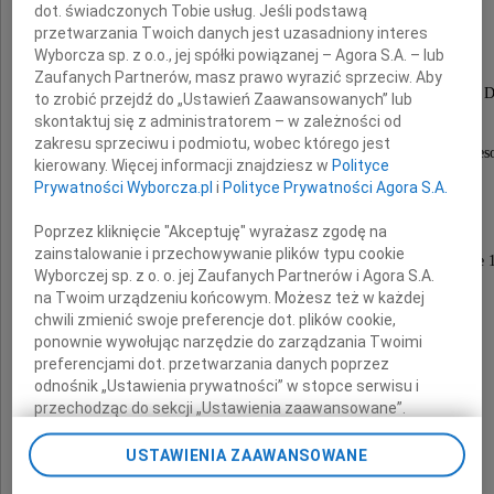
dot. świadczonych Tobie usług. Jeśli podstawą
Dr Jacka Cwynara
przetwarzania Twoich danych jest uzasadniony interes
Wyborcza sp. z o.o., jej spółki powiązanej – Agora S.A. – lub
Zaufanych Partnerów, masz prawo wyrazić sprzeciw. Aby
Wieloletniego ordynatora Oddziału Radioterapii Ginekologiczne
to zrobić przejdź do „Ustawień Zaawansowanych” lub
skontaktuj się z administratorem – w zależności od
zakresu sprzeciwu i podmiotu, wobec którego jest
Był wspaniałym, życzliwym człowiekiem, zawsze gotowym bezintere
kierowany. Więcej informacji znajdziesz w
Polityce
Pogodny, uśmiechnięty, dowcipny.
Prywatności Wyborcza.pl
i
Polityce Prywatności Agora S.A.
Taki pozostanie w naszej pamięci.
Poprzez kliknięcie "Akceptuję" wyrażasz zgodę na
zainstalowanie i przechowywanie plików typu cookie
Pogrzeb odbędzie się 22 maja 2026 roku o godzinie 
Wyborczej sp. z o. o. jej Zaufanych Partnerów i Agora S.A.
na Cmentarzu Osobowickim
na Twoim urządzeniu końcowym. Możesz też w każdej
chwili zmienić swoje preferencje dot. plików cookie,
ponownie wywołując narzędzie do zarządzania Twoimi
preferencjami dot. przetwarzania danych poprzez
odnośnik „Ustawienia prywatności” w stopce serwisu i
przechodząc do sekcji „Ustawienia zaawansowane”.
Zmiana ustawień plików cookie możliwa jest także za
pomocą ustawień przeglądarki.
USTAWIENIA ZAAWANSOWANE