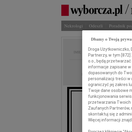
Nekrologi
Odeszli
Poradnik p
Dbamy o Twoją prywa
Grażyn
Droga Użytkowniczko, Dr
IMIĘ I NAZWISKO:
Partnerzy, w tym [
872
]
o.o., będą przetwarzać 
Wrocław
REGION:
informacje zapisane w
dopasowanych do Twoich
15.05.2026
DATA EMISJI:
personalizacji treści 
ograniczyć jej zakres
Twoje dane osobowe mo
funkcjonowania serwisó
przetwarzania Twoich da
Zaufanych Partnerów, 
skontaktuj się z admin
Więcej informacji znaj
Poprzez kliknięcie "Ak