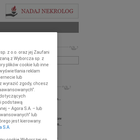
 nekrologów i wspomnień
. z o.o. oraz jej Zaufani
zwisko lub numer ogłoszenia:
ązaną z Wyborcza sp. z
ry plików cookie lub inne
+ szukanie zaawansowane
wyświetlania reklam
ernecie lub
sz wyrazić zgody, chcesz
KROLOGI
 Zaawansowanych”.
ysława Pękacz
07.08.2026
Wrocław
 dotyczących
25 lipca 2026 roku zmarła Mieczysława...
li podstawą
rt Mordawski
06.08.2026
Wrocław
nej – Agora S.A. – lub
ów nic: już uleciałem w taką...
aawansowanych” lub
a Hanna Kościelniak
05.08.2026
Wrocław
rego jest kierowany.
a Hanna Kościelniak Zmarła 30.06.2026...
a S.A.
k Brutkowski
30.07.2026
Wrocław
wsze pozostanie w naszych sercach Z...
ypu cookie Wyborczej sp.