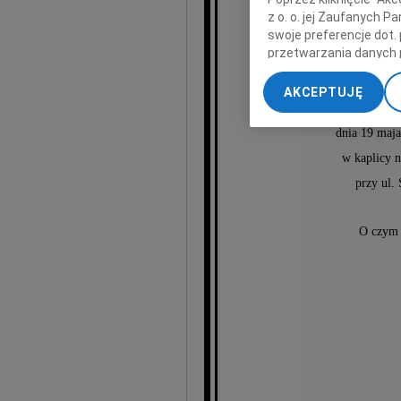
z o. o. jej Zaufanych 
G
swoje preferencje dot.
przetwarzania danych 
„Ustawienia zaawansow
Odeszła w wiek
AKCEPTUJĘ
My, nasi Zaufani Part
Pogrzeb
dokładnych danych geol
dnia 19 maja
Przechowywanie informa
w kaplicy n
treści, badnie odbiorcó
przy ul.
O czym 