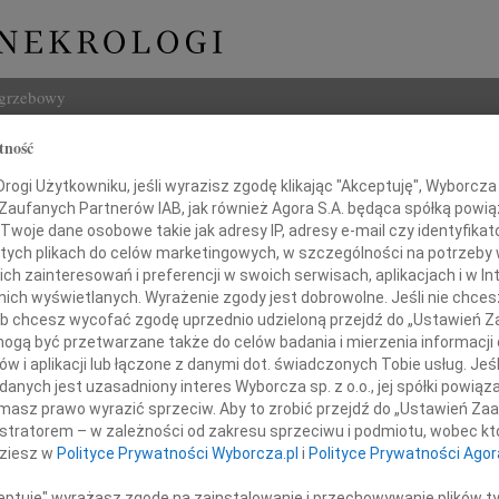
ogrzebowy
tność
Szukaj
a Mazur
ogi Użytkowniku, jeśli wyrazisz zgodę klikając "Akceptuję", Wyborcza sp
Imię i na
 Zaufanych Partnerów IAB, jak również Agora S.A. będąca spółką powi
Twoje dane osobowe takie jak adresy IP, adresy e-mail czy identyfikato
 tych plikach do celów marketingowych, w szczególności na potrzeby 
 zainteresowań i preferencji w swoich serwisach, aplikacjach i w Int
w nich wyświetlanych. Wyrażenie zgody jest dobrowolne. Jeśli nie chce
INNE NE
 lub chcesz wycofać zgodę uprzednio udzieloną przejdź do „Ustawień
Miecz
gą być przetwarzane także do celów badania i mierzenia informacji
Dnia 
w i aplikacji lub łączone z danymi dot. świadczonych Tobie usług. Jeś
Hube
nych jest uzasadniony interes Wyborcza sp. z o.o., jej spółki powiąza
Nie m
masz prawo wyrazić sprzeciw. Aby to zrobić przejdź do „Ustawień Z
Halin
istratorem – w zależności od zakresu sprzeciwu i podmiotu, wobec któ
Halin
dziesz w
Polityce Prywatności Wyborcza.pl
i
Polityce Prywatności Agor
Henry
Na za
ceptuję" wyrażasz zgodę na zainstalowanie i przechowywanie plików t