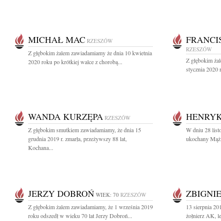
MICHAŁ MAC
FRANCI
RZESZÓW
RZESZÓW
Z głębokim żalem zawiadamiamy że dnia 10 kwietnia
Z głębokim ża
2020 roku po krótkiej walce z chorobą...
stycznia 2020 r
WANDA KURZĘPA
HENRY
RZESZÓW
Z głębokim smutkiem zawiadamiamy, że dnia 15
W dniu 28 list
grudnia 2019 r. zmarła, przeżywszy 88 lat,
ukochany Mąż, 
Kochana...
JERZY DOBROŃ
ZBIGNI
WIEK: 70
RZESZÓW
Z głębokim żalem zawiadamiamy, że 1 września 2019
13 sierpnia 20
roku odszedł w wieku 70 lat Jerzy Dobroń...
żołnierz AK, l