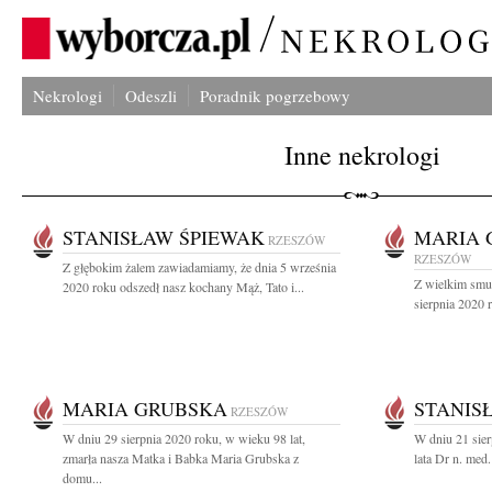
Nekrologi
Odeszli
Poradnik pogrzebowy
Inne nekrologi
STANISŁAW ŚPIEWAK
MARIA 
RZESZÓW
RZESZÓW
Z głębokim żalem zawiadamiamy, że dnia 5 września
Z wielkim smu
2020 roku odszedł nasz kochany Mąż, Tato i...
sierpnia 2020 
MARIA GRUBSKA
STANIS
RZESZÓW
W dniu 29 sierpnia 2020 roku, w wieku 98 lat,
W dniu 21 sier
zmarła nasza Matka i Babka Maria Grubska z
lata Dr n. med
domu...