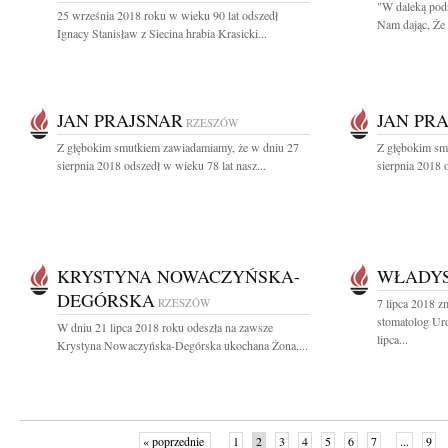
"W daleką podr
25 września 2018 roku w wieku 90 lat odszedł
Nam dając, Że 
Ignacy Stanisław z Siecina hrabia Krasicki...
JAN PRAJSNAR
JAN PR
RZESZÓW
Z głębokim smutkiem zawiadamiamy, że w dniu 27
Z głębokim sm
sierpnia 2018 odszedł w wieku 78 lat nasz...
sierpnia 2018 o
KRYSTYNA NOWACZYŃSKA-
WŁADY
DEGÓRSKA
RZESZÓW
7 lipca 2018 z
stomatolog Uro
W dniu 21 lipca 2018 roku odeszła na zawsze
lipca...
Krystyna Nowaczyńska-Degórska ukochana Żona,...
« poprzednie
1
2
3
4
5
6
7
...
9