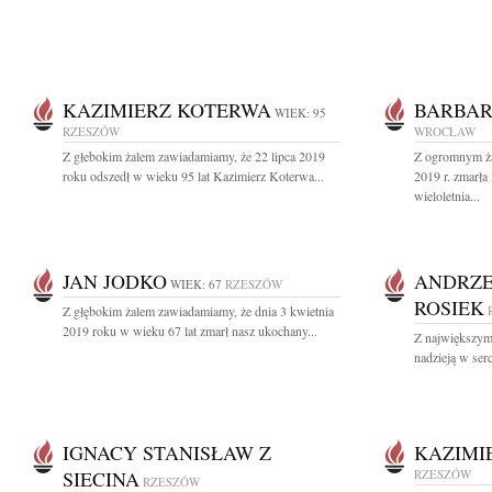
KAZIMIERZ KOTERWA
BARBAR
WIEK: 95
RZESZÓW
WROCŁAW
Z głebokim żalem zawiadamiamy, że 22 lipca 2019
Z ogromnym ża
roku odszedł w wieku 95 lat Kazimierz Koterwa...
2019 r. zmarła
wieloletnia...
JAN JODKO
ANDRZE
WIEK: 67
RZESZÓW
ROSIEK
Z głębokim żalem zawiadamiamy, że dnia 3 kwietnia
2019 roku w wieku 67 lat zmarł nasz ukochany...
Z największym 
nadzieją w ser
IGNACY STANISŁAW Z
KAZIMI
SIECINA
RZESZÓW
RZESZÓW