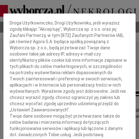
Dbamy o Twoją prywatność
Droga Użytkowniczko, Drogi Użytkowniku, jeśli wyrazisz
Nekrologi
Odeszli
Poradnik pogrzebowy
zgodę klikając "Akceptuję", Wyborcza sp. z o.o. oraz jej
Zaufani Partnerzy, w tym [
872
] Zaufanych Partnerów IAB,
jak również Agora S.A. będąca spółką powiązaną z
Wyborcza sp. z o.o., będą przetwarzać Twoje dane
Henryk Myłek
osobowe takie jak adresy IP, adresy e-mail czy
IMIĘ I NAZWISKO:
identyfikatory plików cookie lub inne informacje zapisane w
tych plikach do celów marketingowych, w szczególności
Rzeszów
REGION:
na potrzeby wyświetlania reklam dopasowanych do
02.12.2019
DATA EMISJI:
Twoich zainteresowań i preferencji w swoich serwisach,
aplikacjach i w Internecie lub personalizacji treści w nich
wyświetlanych. Wyrażenie zgody jest dobrowolne. Jeśli nie
chcesz wyrazić zgody, chcesz ograniczyć jej zakres lub
chcesz wycofać zgodę uprzednio udzieloną przejdź do
„Ustawień Zaawansowanych”.
W dniu 28 listopada 2019 w wieku 74 lat odszed
Twoje dane osobowe mogą być przetwarzane także do
ukochany Mąż, Ojciec, Brat, Teść, Dziadek, Przyjac
celów badania i mierzenia informacji dotyczących
funkcjonowania serwisów i aplikacji lub łączone z danymi
dot. świadczonych Tobie usług. Jeśli podstawą