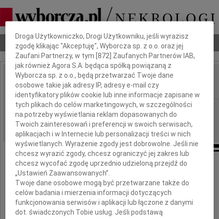
Dbamy o Twoją prywatność
Droga Użytkowniczko, Drogi Użytkowniku, jeśli wyrazisz
Nekrologi
Odeszli
Poradnik pogrzebowy
zgodę klikając "Akceptuję", Wyborcza sp. z o.o. oraz jej
Zaufani Partnerzy, w tym [
872
] Zaufanych Partnerów IAB,
jak również Agora S.A. będąca spółką powiązaną z
Wyborcza sp. z o.o., będą przetwarzać Twoje dane
Krystyna Jasińska
osobowe takie jak adresy IP, adresy e-mail czy
IMIĘ I NAZWISKO:
identyfikatory plików cookie lub inne informacje zapisane w
tych plikach do celów marketingowych, w szczególności
Rzeszów
REGION:
na potrzeby wyświetlania reklam dopasowanych do
28.12.2023
DATA EMISJI:
Twoich zainteresowań i preferencji w swoich serwisach,
aplikacjach i w Internecie lub personalizacji treści w nich
wyświetlanych. Wyrażenie zgody jest dobrowolne. Jeśli nie
chcesz wyrazić zgody, chcesz ograniczyć jej zakres lub
chcesz wycofać zgodę uprzednio udzieloną przejdź do
26 lipca 2023 roku zmarła
„Ustawień Zaawansowanych”.
Twoje dane osobowe mogą być przetwarzane także do
Kochana Żona, Mama, Babcia, Teściowa
celów badania i mierzenia informacji dotyczących
funkcjonowania serwisów i aplikacji lub łączone z danymi
Krystyna Jasińska
dot. świadczonych Tobie usług. Jeśli podstawą