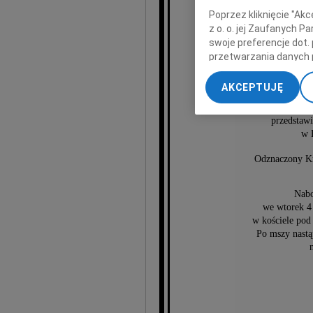
Poprzez kliknięcie "Ak
z o. o. jej Zaufanych 
swoje preferencje dot.
przetwarzania danych 
„Ustawienia zaawansow
AKCEPTUJĘ
Absolwent SGPiS, 
My, nasi Zaufani Part
wieloletn
dokładnych danych geol
przedstawi
Przechowywanie informa
w 
treści, badnie odbiorcó
Odznaczony K
Nabo
we wtorek 4
w kościele pod
Po mszy nastą