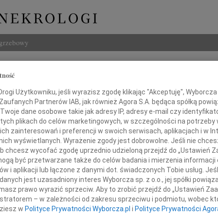
ogrzebowy
Szukaj
tność
jsnar
Imię i na
ogi Użytkowniku, jeśli wyrazisz zgodę klikając "Akceptuję", Wyborcza sp
 Zaufanych Partnerów IAB, jak również Agora S.A. będąca spółką powi
Twoje dane osobowe takie jak adresy IP, adresy e-mail czy identyfikato
 tych plikach do celów marketingowych, w szczególności na potrzeby 
 zainteresowań i preferencji w swoich serwisach, aplikacjach i w Int
INNE NE
w nich wyświetlanych. Wyrażenie zgody jest dobrowolne. Jeśli nie chce
Jan S
 lub chcesz wycofać zgodę uprzednio udzieloną przejdź do „Ustawień
Bez C
gą być przetwarzane także do celów badania i mierzenia informacji
Graży
w i aplikacji lub łączone z danymi dot. świadczonych Tobie usług. Jeś
bokim smutkiem zawiadamiamy,
W dni
nych jest uzasadniony interes Wyborcza sp. z o.o., jej spółki powiąza
u 27 sierpnia 2018 odszedł od nas
Jerzy
masz prawo wyrazić sprzeciw. Aby to zrobić przejdź do „Ustawień Z
Z żal
istratorem – w zależności od zakresu sprzeciwu i podmiotu, wobec któ
Kryst
dziesz w
Polityce Prywatności Wyborcza.pl
i
Polityce Prywatności Agor
26 li