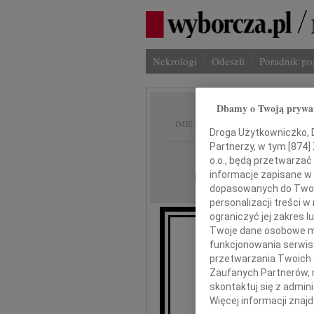
Nekrologi
Odeszli
Poradnik p
Dbamy o Twoją prywa
Jan Pra
IMIĘ I NAZWISKO:
Droga Użytkowniczko, Dr
Partnerzy, w tym [
874
]
Rzeszów
REGION:
o.o., będą przetwarzać 
30.08.2018
informacje zapisane w
DATA EMISJI:
dopasowanych do Twoich
personalizacji treści 
ograniczyć jej zakres
Twoje dane osobowe mo
funkcjonowania serwisó
Z głę
przetwarzania Twoich da
że w dni
Zaufanych Partnerów, 
skontaktuj się z admin
Więcej informacji znaj