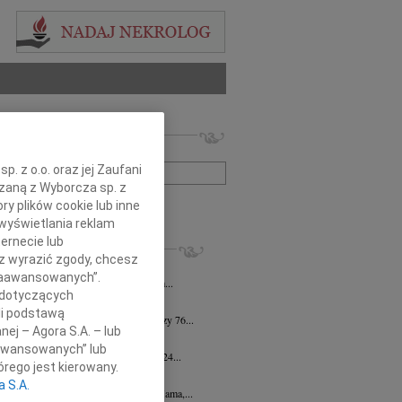
 nekrologów i wspomnień
zwisko lub numer ogłoszenia:
. z o.o. oraz jej Zaufani
ązaną z Wyborcza sp. z
+ szukanie zaawansowane
ry plików cookie lub inne
wyświetlania reklam
ernecie lub
KROLOGI
sz wyrazić zgody, chcesz
taszewski
26.06.2026
Rzeszów
 Zaawansowanych”.
iebie nie byłoby Mnie, taką jaką jestem...
 dotyczących
na Bartczak
13.03.2026
Rzeszów
li podstawą
u 5 marca 2026 roku zmarła przeżywszy 76...
nej – Agora S.A. – lub
 Wojtowicz
14.03.2024
Rzeszów
aawansowanych” lub
em zawiadamiamy, że dnia 13 marca 2024...
rego jest kierowany.
yna Jasińska
28.12.2023
Rzeszów
a S.A.
pca 2023 roku zmarła Kochana Żona, Mama,...