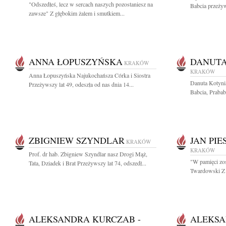
"Odszedłeś, lecz w sercach naszych pozostaniesz na
Babcia przeżyw
zawsze" Z głębokim żalem i smutkiem...
ANNA ŁOPUSZYŃSKA
DANUTA
KRAKÓW
KRAKÓW
Anna Łopuszyńska Najukochańsza Córka i Siostra
Danuta Kotyn
Przeżywszy lat 49, odeszła od nas dnia 14...
Babcia, Prababc
ZBIGNIEW SZYNDLAR
JAN PI
KRAKÓW
KRAKÓW
Prof. dr hab. Zbigniew Szyndlar nasz Drogi Mąż,
"W pamięci zost
Tata, Dziadek i Brat Przeżywszy lat 74, odszedł...
Twardowski Z 
ALEKSANDRA KURCZAB -
ALEKSA