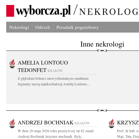
Nekrologi
Odeszli
Poradnik pogrzebowy
Inne nekrologi
AMELIA LONTOUO
TEDONFET
KRAKÓW
Z głębokim bólem i niewyobrażalnym smutkiem
żegnamy naszą najukochańszą Amelię Lontouo...
ANDRZEJ BOCHNIAK
KRZYSZ
KRAKÓW
W dniu 20 maja 2026 roku przeżywszy lat 82 zmarł
Prof. dr hab. 
Andrzej Bochniak Inżynier mechanik. Były...
Mąż, Tata, Dzia