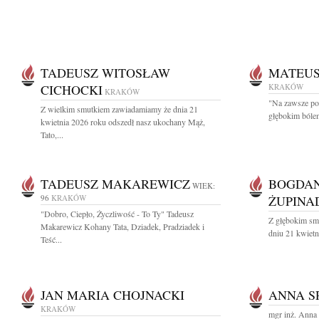
TADEUSZ WITOSŁAW
MATEUS
CICHOCKI
KRAKÓW
KRAKÓW
"Na zawsze po
Z wielkim smutkiem zawiadamiamy że dnia 21
głębokim bóle
kwietnia 2026 roku odszedł nasz ukochany Mąż,
Tato,...
TADEUSZ MAKAREWICZ
BOGDAN
WIEK:
96
KRAKÓW
ŻUPINA
"Dobro, Ciepło, Życzliwość - To Ty" Tadeusz
Z głębokim sm
Makarewicz Kohany Tata, Dziadek, Pradziadek i
dniu 21 kwietn
Teść...
JAN MARIA CHOJNACKI
ANNA S
KRAKÓW
mgr inż. Anna