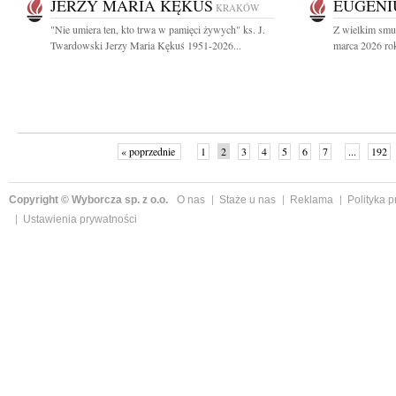
JERZY MARIA KĘKUŚ
EUGENI
KRAKÓW
"Nie umiera ten, kto trwa w pamięci żywych" ks. J.
Z wielkim smu
Twardowski Jerzy Maria Kękuś 1951-2026...
marca 2026 ro
« poprzednie
1
2
3
4
5
6
7
...
192
Copyright © Wyborcza sp. z o.o.
O nas
Staże u nas
Reklama
Polityka 
Ustawienia prywatności