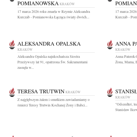
POMIANOWSKA
POMIA
KRAKÓW
17 marca 2026 roku zmarła w Rzymie Aleksandra
17 marca 2026
Kurczab - Pomianowska Łącząca światy dwóch...
Kurczab - Pom
ALEKSANDRA OPALSKA
ANNA P
KRAKÓW
KRAKÓW
Aleksandra Opalska najukochańsza Siostra
Anna Paterek-
Przeżywszy lat 91, opatrzona Św. Sakramentami
Żona, Mama, Bab
zasnęła w...
TERESA TRUTWIN
STANIS
KRAKÓW
KRAKÓW
Z najgłębszym żalem i smutkiem zawiadamiamy o
"Odszedłeś, le
śmierci Teresy Trutwin Kochanej Żony i Babci...
Stanisław Ilce