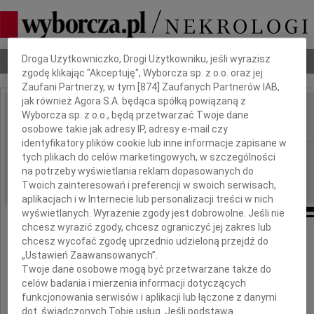
Dbamy o Twoją prywatność
Droga Użytkowniczko, Drogi Użytkowniku, jeśli wyrazisz
Nekrologi
Odeszli
Poradnik pogrzebowy
zgodę klikając "Akceptuję", Wyborcza sp. z o.o. oraz jej
Zaufani Partnerzy, w tym [
874
] Zaufanych Partnerów IAB,
jak również Agora S.A. będąca spółką powiązaną z
Anna Skoczylas
Wyborcza sp. z o.o., będą przetwarzać Twoje dane
IMIĘ I NAZWISKO:
osobowe takie jak adresy IP, adresy e-mail czy
identyfikatory plików cookie lub inne informacje zapisane w
Kraków
tych plikach do celów marketingowych, w szczególności
REGION:
na potrzeby wyświetlania reklam dopasowanych do
17.06.2026
DATA EMISJI:
Twoich zainteresowań i preferencji w swoich serwisach,
aplikacjach i w Internecie lub personalizacji treści w nich
wyświetlanych. Wyrażenie zgody jest dobrowolne. Jeśli nie
chcesz wyrazić zgody, chcesz ograniczyć jej zakres lub
chcesz wycofać zgodę uprzednio udzieloną przejdź do
„Ustawień Zaawansowanych”.
Anna Skoczylas
Twoje dane osobowe mogą być przetwarzane także do
celów badania i mierzenia informacji dotyczących
funkcjonowania serwisów i aplikacji lub łączone z danymi
z domu Klemensiewicz
dot. świadczonych Tobie usług. Jeśli podstawą