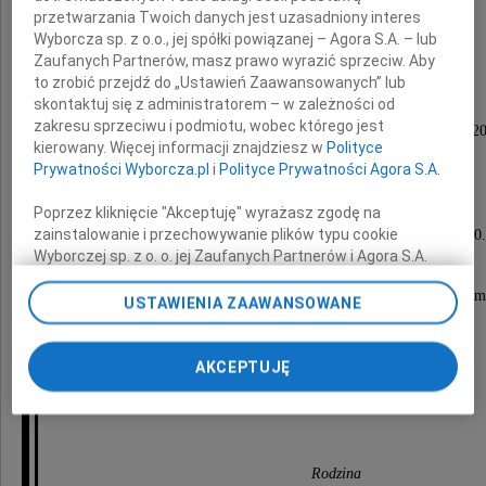
przetwarzania Twoich danych jest uzasadniony interes
Wyborcza sp. z o.o., jej spółki powiązanej – Agora S.A. – lub
taterniczka i poetka
Zaufanych Partnerów, masz prawo wyrazić sprzeciw. Aby
to zrobić przejdź do „Ustawień Zaawansowanych” lub
skontaktuj się z administratorem – w zależności od
zakresu sprzeciwu i podmiotu, wobec którego jest
Przeżywszy lat 97, odeszła od nas dnia 14 czerwca 20
kierowany. Więcej informacji znajdziesz w
Polityce
Prywatności Wyborcza.pl
i
Polityce Prywatności Agora S.A.
Ceremonia pożegnalna odbędzie się
Poprzez kliknięcie "Akceptuję" wyrażasz zgodę na
zainstalowanie i przechowywanie plików typu cookie
w piątek dnia 19 czerwca 2026 roku o godzinie 10
Wyborczej sp. z o. o. jej Zaufanych Partnerów i Agora S.A.
od bramy Cmentarza Rakowickiego,
na Twoim urządzeniu końcowym. Możesz też w każdej
po czym nastąpi odprowadzenie urny z prochami Zm
chwili zmienić swoje preferencje dot. plików cookie,
USTAWIENIA ZAAWANSOWANE
ponownie wywołując narzędzie do zarządzania Twoimi
na miejsce wiecznego spoczynku,
preferencjami dot. przetwarzania danych poprzez
odnośnik „Ustawienia prywatności” w stopce serwisu i
AKCEPTUJĘ
przechodząc do sekcji „Ustawienia zaawansowane”.
o czym zawiadamia
Zmiana ustawień plików cookie możliwa jest także za
pomocą ustawień przeglądarki.
My, nasi Zaufani Partnerzy i Agora S.A. możemy
Rodzina