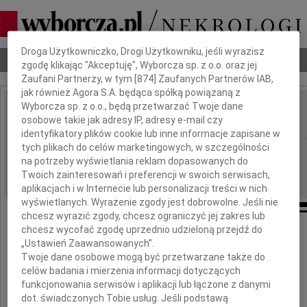
Dbamy o Twoją prywatność
Droga Użytkowniczko, Drogi Użytkowniku, jeśli wyrazisz
Nekrologi
Odeszli
Poradnik pogrzebowy
zgodę klikając "Akceptuję", Wyborcza sp. z o.o. oraz jej
Zaufani Partnerzy, w tym [
874
] Zaufanych Partnerów IAB,
jak również Agora S.A. będąca spółką powiązaną z
Wyborcza sp. z o.o., będą przetwarzać Twoje dane
Hubert Ropel
osobowe takie jak adresy IP, adresy e-mail czy
IMIĘ I NAZWISKO:
identyfikatory plików cookie lub inne informacje zapisane w
tych plikach do celów marketingowych, w szczególności
Kraków
REGION:
na potrzeby wyświetlania reklam dopasowanych do
07.07.2026
DATA EMISJI:
Twoich zainteresowań i preferencji w swoich serwisach,
aplikacjach i w Internecie lub personalizacji treści w nich
wyświetlanych. Wyrażenie zgody jest dobrowolne. Jeśli nie
chcesz wyrazić zgody, chcesz ograniczyć jej zakres lub
chcesz wycofać zgodę uprzednio udzieloną przejdź do
„Ustawień Zaawansowanych”.
Twoje dane osobowe mogą być przetwarzane także do
celów badania i mierzenia informacji dotyczących
funkcjonowania serwisów i aplikacji lub łączone z danymi
dot. świadczonych Tobie usług. Jeśli podstawą