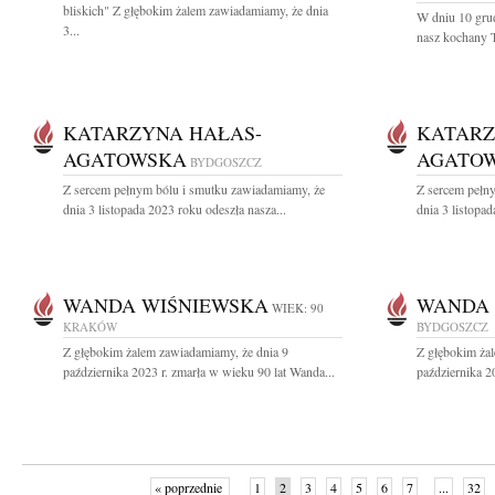
bliskich" Z głębokim żalem zawiadamiamy, że dnia
W dniu 10 grud
3...
nasz kochany T
KATARZYNA HAŁAS-
KATARZ
AGATOWSKA
AGATO
BYDGOSZCZ
Z sercem pełnym bólu i smutku zawiadamiamy, że
Z sercem pełn
dnia 3 listopada 2023 roku odeszła nasza...
dnia 3 listopad
WANDA WIŚNIEWSKA
WANDA 
WIEK: 90
KRAKÓW
BYDGOSZCZ
Z głębokim żalem zawiadamiamy, że dnia 9
Z głębokim ża
października 2023 r. zmarła w wieku 90 lat Wanda...
października 2
« poprzednie
1
2
3
4
5
6
7
...
32