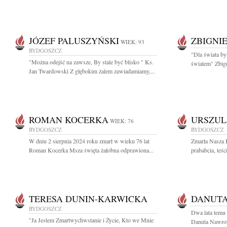
JÓZEF PALUSZYŃSKI
ZBIGNI
WIEK: 93
BYDGOSZCZ
"Dla świata by
"Można odejść na zawsze, By stale być blisko " Ks.
światem" Zbign
Jan Twardowski Z głębokim żalem zawiadamiamy,...
ROMAN KOCERKA
URSZUL
WIEK: 76
BYDGOSZCZ
BYDGOSZCZ
W dniu 2 sierpnia 2024 roku zmarł w wieku 76 lat
Zmarła Nasza 
Roman Kocerka Msza święta żałobna odprawiona...
prababcia, teśc
TERESA DUNIN-KARWICKA
DANUT
BYDGOSZCZ
Dwa lata temu
"Ja Jestem Zmartwychwstanie i Życie, Kto we Mnie
Danuta Nawrot 