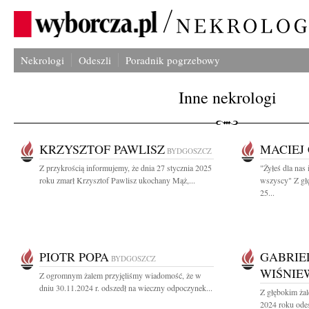
Nekrologi
Odeszli
Poradnik pogrzebowy
Inne nekrologi
KRZYSZTOF PAWLISZ
MACIEJ
BYDGOSZCZ
Z przykrością informujemy, że dnia 27 stycznia 2025
"Żyłeś dla nas
roku zmarł Krzysztof Pawlisz ukochany Mąż,...
wszyscy" Z gł
25...
PIOTR POPA
GABRIE
BYDGOSZCZ
WIŚNIE
Z ogromnym żalem przyjęliśmy wiadomość, że w
dniu 30.11.2024 r. odszedł na wieczny odpoczynek...
Z głębokim żal
2024 roku odes