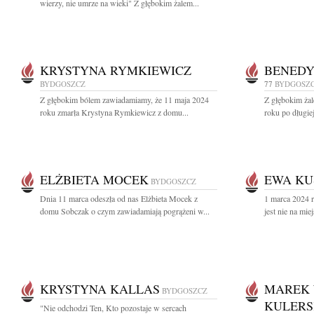
wierzy, nie umrze na wieki" Z głębokim żalem...
KRYSTYNA RYMKIEWICZ
BENEDY
BYDGOSZCZ
77
BYDGOSZ
Z głębokim bólem zawiadamiamy, że 11 maja 2024
Z głębokim ża
roku zmarła Krystyna Rymkiewicz z domu...
roku po długiej
ELŻBIETA MOCEK
EWA KU
BYDGOSZCZ
Dnia 11 marca odeszła od nas Elżbieta Mocek z
1 marca 2024 
domu Sobczak o czym zawiadamiają pogrążeni w...
jest nie na mie
KRYSTYNA KALLAS
MAREK 
BYDGOSZCZ
KULERS
"Nie odchodzi Ten, Kto pozostaje w sercach