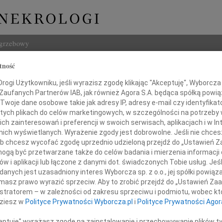
ogrzebowy
tność
Szukaj
ław Bogdan Sztyber
ogi Użytkowniku, jeśli wyrazisz zgodę klikając "Akceptuję", Wyborcza sp
Imię i na
 Zaufanych Partnerów IAB, jak również Agora S.A. będąca spółką powi
Twoje dane osobowe takie jak adresy IP, adresy e-mail czy identyfikato
 tych plikach do celów marketingowych, w szczególności na potrzeby 
 zainteresowań i preferencji w swoich serwisach, aplikacjach i w Int
w nich wyświetlanych. Wyrażenie zgody jest dobrowolne. Jeśli nie chce
INNE NE
 lub chcesz wycofać zgodę uprzednio udzieloną przejdź do „Ustawień
Jerzy
gą być przetwarzane także do celów badania i mierzenia informacji
Z głę
w i aplikacji lub łączone z danymi dot. świadczonych Tobie usług. Jeś
Maria
ębokim żalem zawiadamiamy,
nych jest uzasadniony interes Wyborcza sp. z o.o., jej spółki powiąza
Dnia 
lutego 2025 roku zmarł w wieku 96 lat
masz prawo wyrazić sprzeciw. Aby to zrobić przejdź do „Ustawień Z
Konra
istratorem – w zależności od zakresu sprzeciwu i podmiotu, wobec któ
Bydg
prof. dr hab.
dziesz w
Polityce Prywatności Wyborcza.pl
i
Polityce Prywatności Agor
Trzeb
Roma
ceptuję" wyrażasz zgodę na zainstalowanie i przechowywanie plików t