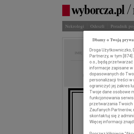
Nekrologi
Odeszli
Poradnik p
Dbamy o Twoją prywa
Władys
Droga Użytkowniczko, Dr
IMIĘ I NAZWISKO:
Partnerzy, w tym [
874
]
o.o., będą przetwarzać 
Bydgoszcz
REGION:
informacje zapisane w
dopasowanych do Twoich
27.02.2025
DATA EMISJI:
personalizacji treści 
ograniczyć jej zakres
Twoje dane osobowe mo
funkcjonowania serwisó
Z gł
przetwarzania Twoich da
że w dniu 18 
Zaufanych Partnerów, 
skontaktuj się z admin
Więcej informacji znaj
Poprzez kliknięcie "Ak