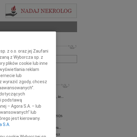
 nekrologów i wspomnień
. z o.o. oraz jej Zaufani
zwisko lub numer ogłoszenia:
ązaną z Wyborcza sp. z
ry plików cookie lub inne
wyświetlania reklam
+ szukanie zaawansowane
ernecie lub
sz wyrazić zgody, chcesz
KROLOGI
 Zaawansowanych”.
 Marcisz
02.07.2026
Bydgoszcz
 dotyczących
bokim żalem i smutkiem zawiadamiamy, że...
li podstawą
 Kisiel
20.05.2026
Bydgoszcz
nej – Agora S.A. – lub
13 maja 2026 zmarła Maria Kisiel...
aawansowanych” lub
d Antoni Minkiewicz
wiek: 78
18.05.2026
rego jest kierowany.
oszcz
a S.A.
a pamiętać o nieustannej wdzięczności za...
n Dolata
wiek: 79
13.05.2026
Bydgoszcz
ypu cookie Wyborczej sp.