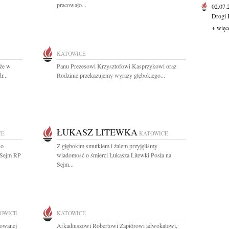
pracowało...
02.07
Drogi 
+ więc
KATOWICE
 że w
Panu Prezesowi Krzysztofowi Kasprzykowi oraz
r...
Rodzinie przekazujemy wyrazy głębokiego...
ŁUKASZ LITEWKA
CE
KATOWICE
 o
Z głębokim smutkiem i żalem przyjęliśmy
a Sejm RP
wiadomość o śmierci Łukasza Litewki Posła na
Sejm...
OWICE
KATOWICE
towanej
Arkadiuszowi Robertowi Zapiórowi adwokatowi,