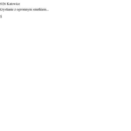
.2026
Katowice
Krystianie z ogromnym smutkiem...
ej