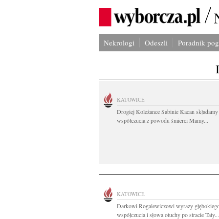
Nekrologi
Odeszli
Poradnik po
KATOWICE
Drogiej Koleżance Sabinie Kacan składamy
współczucia z powodu śmierci Mamy...
KATOWICE
Darkowi Rogalewiczowi wyrazy głębokieg
współczucia i słowa otuchy po stracie Taty...