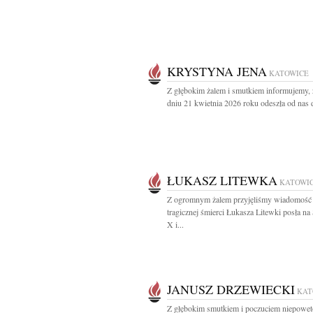
KRYSTYNA JENA
KATOWICE
Z głębokim żalem i smutkiem informujemy,
dniu 21 kwietnia 2026 roku odeszła od nas d
ŁUKASZ LITEWKA
KATOWI
Z ogromnym żalem przyjęliśmy wiadomość
tragicznej śmierci Łukasza Litewki posła n
X i...
JANUSZ DRZEWIECKI
KAT
Z głębokim smutkiem i poczuciem niepowe