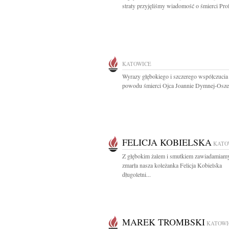
straty przyjęliśmy wiadomość o śmierci Prof.
KATOWICE
Wyrazy głębokiego i szczerego współczucia
powodu śmierci Ojca Joannie Dymnej-Oszek
FELICJA KOBIELSKA
KATO
Z głębokim żalem i smutkiem zawiadamiamy
zmarła nasza koleżanka Felicja Kobielska
długoletni...
MAREK TROMBSKI
KATOWI