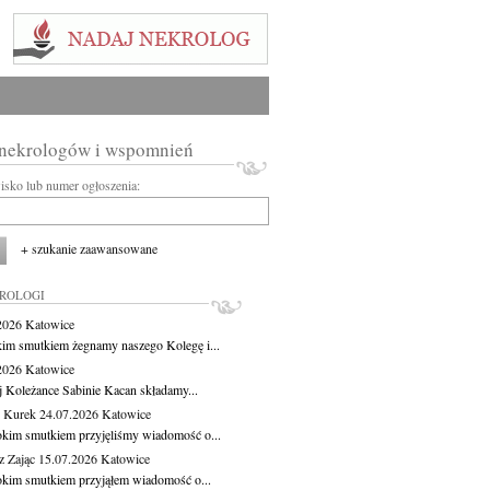
 nekrologów i wspomnień
wisko lub numer ogłoszenia:
+ szukanie zaawansowane
KROLOGI
.2026
Katowice
kim smutkiem żegnamy naszego Kolegę i...
.2026
Katowice
j Koleżance Sabinie Kacan składamy...
 Kurek
24.07.2026
Katowice
okim smutkiem przyjęliśmy wiadomość o...
z Zając
15.07.2026
Katowice
okim smutkiem przyjąłem wiadomość o...