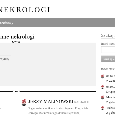
grzebowy
Inne nekrologi
Szukaj
Imię i naz
 wyrazy
INNE NE
07.08
Z wiel
06.08
Drogie
Marcin
JERZY MALINOWSKI
KATOWICE
Z głęb
Tadeus
o
Z głębokim smutkiem i żalem żegnam Przyjaciela
Z głęb
Jerzego Malinowskiego dobrze się z Tobą