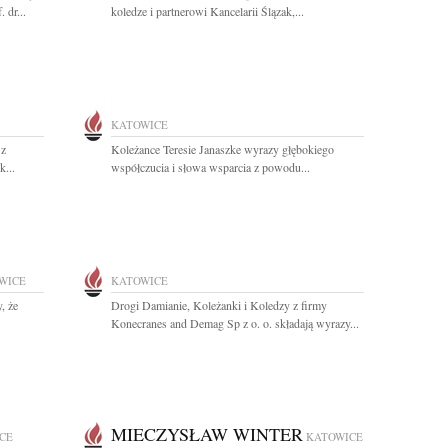
 dr...
koledze i partnerowi Kancelarii Ślązak,...
KATOWICE
 z
Koleżance Teresie Janaszke wyrazy głębokiego
...
współczucia i słowa wsparcia z powodu...
WICE
KATOWICE
, że
Drogi Damianie, Koleżanki i Koledzy z firmy
Konecranes and Demag Sp z o. o. składają wyrazy...
MIECZYSŁAW WINTER
CE
KATOWICE