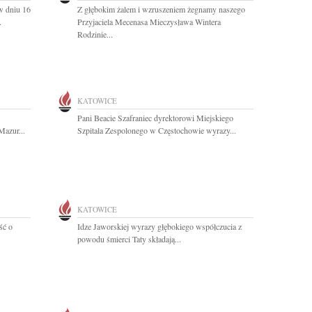
 dniu 16
Z głębokim żalem i wzruszeniem żegnamy naszego
.
Przyjaciela Mecenasa Mieczysława Wintera
Rodzinie...
KATOWICE
Pani Beacie Szafraniec dyrektorowi Miejskiego
Mazur...
Szpitala Zespolonego w Częstochowie wyrazy...
KATOWICE
ść o
Idze Jaworskiej wyrazy głębokiego współczucia z
powodu śmierci Taty składają...