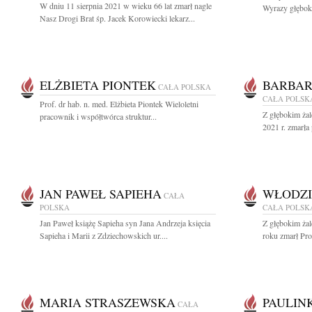
W dniu 11 sierpnia 2021 w wieku 66 lat zmarł nagle
Wyrazy głęboki
Nasz Drogi Brat śp. Jacek Korowiecki lekarz...
ELŻBIETA PIONTEK
BARBAR
CAŁA POLSKA
CAŁA POLSK
Prof. dr hab. n. med. Elżbieta Piontek Wieloletni
Z głębokim żal
pracownik i współtwórca struktur...
2021 r. zmarła 
JAN PAWEŁ SAPIEHA
WŁODZI
CAŁA
POLSKA
CAŁA POLSK
Jan Paweł książę Sapieha syn Jana Andrzeja księcia
Z głębokim żal
Sapieha i Marii z Zdziechowskich ur....
roku zmarł Pro
MARIA STRASZEWSKA
PAULIN
CAŁA