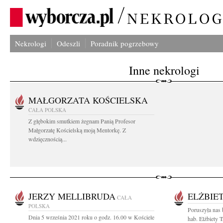
Nekrologi
Odeszli
Poradnik pogrzebowy
Inne nekrologi
MAŁGORZATA KOŚCIELSKA
CAŁA POLSKA
Z głębokim smutkiem żegnam Panią Profesor
Małgorzatę Kościelską moją Mentorkę. Z
wdzięcznością...
JERZY MELLIBRUDA
ELŻBIE
CAŁA
POLSKA
Poruszyła nas 
Dnia 5 września 2021 roku o godz. 16.00 w Kościele
hab. Elżbiety T