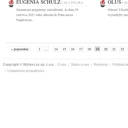
EUGENIA SCHULZ
OLUŚ
CAŁA POLSKA
CAŁ
Zasmuceni pragniemy zawiadomić, że dnia 29
Olusiu! Ukocha
czerwca 2021 roku odeszła do Pana nasza
wyraziłyby moj
Najdroższa...
« poprzednie
1
...
14
15
16
17
18
19
20
21
22
»
Copyright © Wyborcza sp. z o.o.
O nas
Staże u nas
Reklama
Polityka 
Ustawienia prywatności