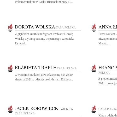
Pokamedulskim w Lasku Bielańskim przy ul....
DOROTA WOLSKA
ANNA Ł
CAŁA POLSKA
Z głębokim smutkiem żegnam Profesor Dorotę
Przed rokiem -
Wolską wybitną uczoną, wspaniałego człowieka
niezapomniana
Ryszard...
Mama,...
ELŻBIETA TRAPLE
FRANCI
CAŁA POLSKA
POLSKA
Z wielkim smutkiem dowiedzieliśmy się, że 20
Z głębokim żal
sierpnia 2021 r. odeszła prof. dr hab. Elżbieta...
2021 r. zmarł p
JACEK KOROWIECKI
WIEK: 66
CAŁA POLSK
CAŁA POLSKA
Kiedy odchodzi