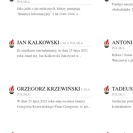
POLSKA
Pamięci naszej
Jako jedni z już nielicznych, którzy pamiętają
obchodziłaby 2
"Biuletyn Informacyjny" z lat 1940-1944, z...
JAN KALKOWSKI
ANTONI
CAŁA POLSKA
POLSKA
Ze smutkiem zawiadamiamy, że dnia 25 lipca 2021
Rektor i Sena
roku zmarł inż. Jan Kalkowski Założyciel w...
Warszawie z gł
GRZEGORZ KRZEWIŃSKI
TADEUS
CAŁA
POLSKA
POLSKA
W dniu 23 lipca 2021 roku mija rocznica śmierci
Serdeczne podz
Grzegorza Krzewińskiego Panie Grzegorzu- to już...
kontrahentów,