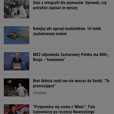
Sandały Keen to synonim wakacyjnego
komfortu - teraz tańsze o niemal 100 zł
OFERTY AVANTI24
Włóż liść laurowy do
13 pytań o kultowe
Dlaczego warto
lodówki na godzinę.
polskie seriale. Znasz
spryskać klucze
Efekt może cię
je na tyle, by zdobyć
octem? Sztuczk
zaskoczyć
13/13?
której mało kto