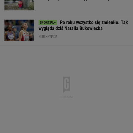
potrafisz zapisać te wyrazy
Kolejny akt agresji nastolatków. 16-latek
zaatakowany nożem
MSZ odpowiada Zacharowej: Polska ma 800+,
Rosja - "trumienne"
Brat Grbicia radzi mu nie wracać do Serbii. "To
przerażające"
SIATKÓWKA
"Przypomina się scena z 'Misia'". Fala
komentarzy po rocznicy Nawrockiego