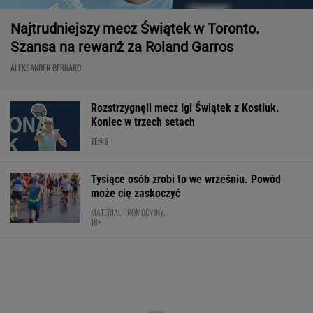
Nowy rozdział japońskiej precyzji. Lexus RZ
wraca w odświeżonej odsłonie i robi szał!
Majstersztyk
MATERIAŁ PROMOCYJNY
Po roku wszystko się zmieniło. Tak
wygląda dziś Natalia Bukowiecka
SUBSKRYPCJA
Anastazja Kuś mistrzynią świata! Historyczny
występ, brawo!
LEKKOATLETYKA