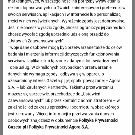
marketingowych, w szczególności na potrzeby wyświetlania
reklam dopasowanych do Twoich zainteresowań i preferencji w
swoich serwisach, aplikacjach i w Internecie lub personalizacji
treści w nich wyświetlanych. Wyrażenie zgody jest dobrowolne.
Jeśli nie chcesz wyrazić zgody, chcesz ograniczyć jej zakres lub
chcesz wycofać zgodę uprzednio udzieloną przejdź do
„Ustawień Zaawansowanych”.
Twoje dane osobowe mogą być przetwarzane także do celów
badania i mierzenia informacji dotyczących funkcjonowania
serwisów i aplikacji lub łączone z danymi dot. świadczonych
Tobie usług. W określonych przypadkach przetwarzanie
danych nie wymaga zgody i odbywa się w oparciu o
uzasadniony interes Gazeta.pl, jej spółki powiązanej – Agora
S.A. – lub Zaufanych Partnerów. Takiemu przetwarzaniu
możesz się sprzeciwić, przechodząc do „Ustawień
Zaawansowanych” lub przez kontakt z administratorem – w
zależności od zakresu sprzeciwu i podmiotu, wobec którego
jest kierowany. Więcej informacji o przetwarzaniu danych
Englert zakłada, że nie wygra w "TzG". "Myślę,
osobowych znajdziesz w dokumencie
Polityka Prywatności
że ludzie mnie nie lubią"
Gazeta.pl
i
Polityka Prywatności Agora S.A.