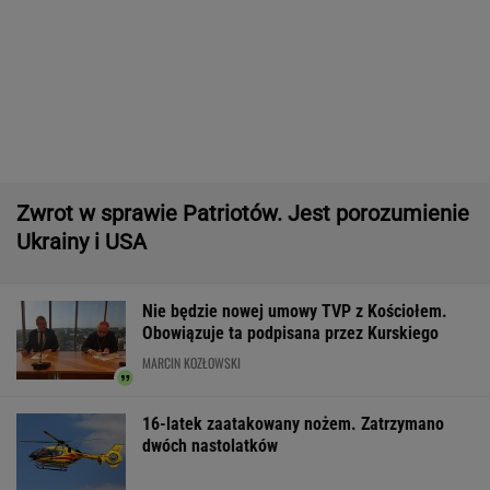
IMGW pokazał nową prognozę. Upały wracają
do Polski
Manifestacja w Warszawie. Organizatorzy
mają siedem postulatów
Gruźlica w warszawskim przedszkolu. 24
dzieci na liście sanepidu
Większość Polaków nie chce płacić tego
podatku. "To sygnał alarmowy"