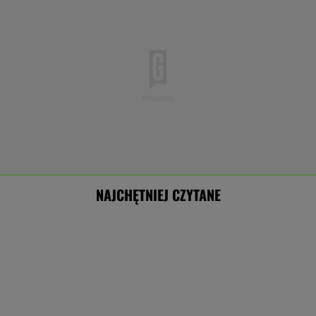
NAJCHĘTNIEJ CZYTANE
Brutalny atak przed Złotymi Tarasami.
Policjanci szukają napastnika
Pijana kierująca zabiła 66-latkę.
Ubezpieczyciel chciał wypłacić mniej