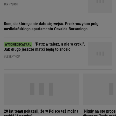
Jak długo jeszcze matki będą to znosić
SUBSKRYPCJA
20 lat temu pokazali, że w Polsce też można
"Nigdy na sto proce
zrobić "Amerykę"
dlaczego Zosia zac
ZOBACZ WSZYSTKIE
Wybierz miasto
PEŁNA POGODA