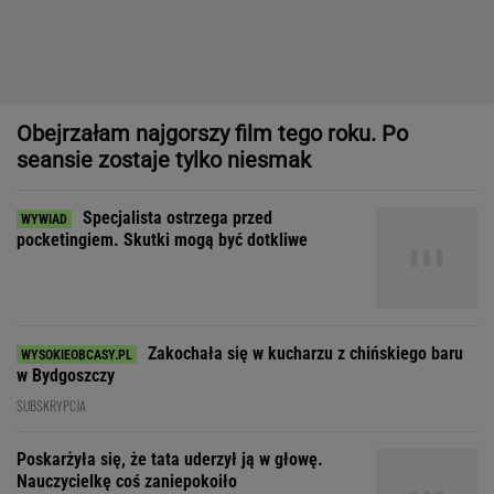
Specjalista ostrzega przed
pocketingiem. Skutki mogą być dotkliwe
Zakochała się w kucharzu z chińskiego baru
w Bydgoszczy
SUBSKRYPCJA
Poskarżyła się, że tata uderzył ją w głowę.
Nauczycielkę coś zaniepokoiło
JAN RYBICKI
Dom, do którego nie dało się wejść. Przekroczyłam próg
mediolańskiego apartamentu Osvalda Borsaniego
"Patrz w talerz, a nie w cycki".