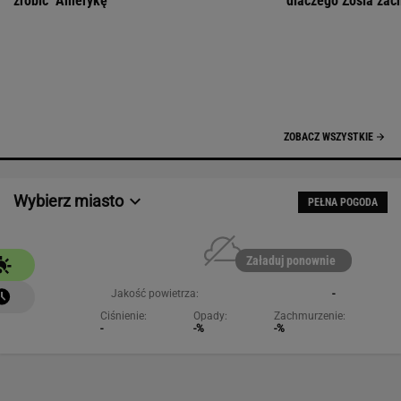
Załaduj ponownie
Jakość powietrza:
-
Ciśnienie:
Opady:
Zachmurzenie:
-
-%
-%