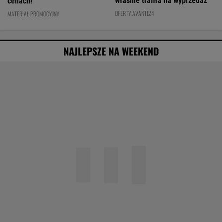
właśnie trafiła na wyprzedaż
cenach!
OFERTY AVANTI24
MATERIAŁ PROMOCYJNY
NAJLEPSZE NA WEEKEND
Obejrzałam najgorszy film tego roku. Po
seansie zostaje tylko niesmak