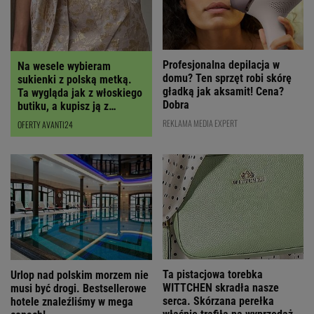
Profesjonalna depilacja w
Na wesele wybieram
domu? Ten sprzęt robi skórę
sukienki z polską metką.
gładką jak aksamit! Cena?
Ta wygląda jak z włoskiego
Dobra
butiku, a kupisz ją z
RABATEM
REKLAMA MEDIA EXPERT
OFERTY AVANTI24
Ta pistacjowa torebka
Urlop nad polskim morzem nie
WITTCHEN skradła nasze
musi być drogi. Bestsellerowe
serca. Skórzana perełka
hotele znaleźliśmy w mega