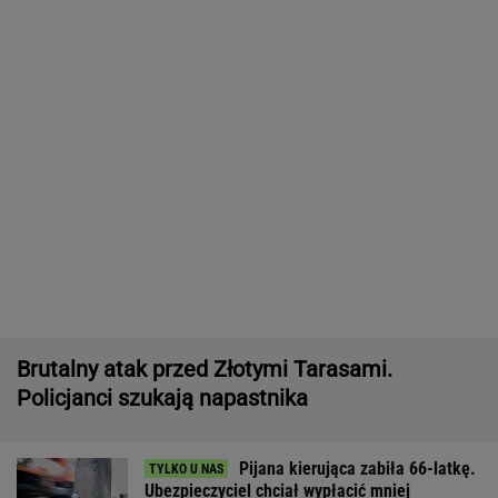
Po roku wszystko się zmieniło. Tak
wygląda dziś Natalia Bukowiecka
SUBSKRYPCJA
Quiz z ortografii dla prymusów. Sprawdź, czy