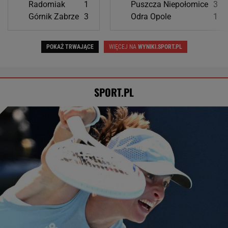
Najtrudniejszy mecz Świątek w Toronto.
Szansa na rewanż za Roland Garros
ALEKSANDER BERNARD
Rozstrzygnęli mecz Igi Świątek z Kostiuk.
Koniec w trzech setach
TENIS
Tysiące osób zrobi to we wrześniu. Powód
może cię zaskoczyć
MATERIAŁ PROMOCYJNY,
18+