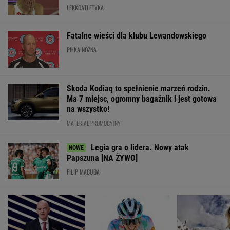
Wrze wokół Infantino.
Jak nauka
Mistrzyni olimp
Tyle zapłaciła UEFA za
o odżywianiu wyniosła
kończy karierę.
jego romans
Katarzynę Niewiadomą
żona znanego p
na szczyt Mont
Ventoux
SUBSKRYPCJA
WIĘCEJ NIŻ WYNIK. SUBSKRYBUJ
POLITYKA