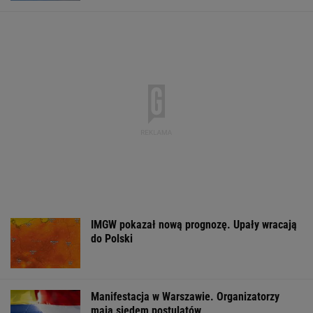
Tysiące osób zrobi to we wrześniu. Powód
może cię zaskoczyć
MATERIAŁ PROMOCYJNY,
18+
Wyniki Lotto
Zerwana linia
Dwa pytony na s
07.08.2026 -
energetyczna na
kobiety. Świad
EkstraPensja,
Podlasiu. Żandarmeria
wezwali policję
EkstraPremia,
sprawdza śmigłowiec
EuroJackpot, Kaskada,
MiniLotto, MultiMulti
WSPÓŁPRACA PŁATNA Z WYBORCZA.PL