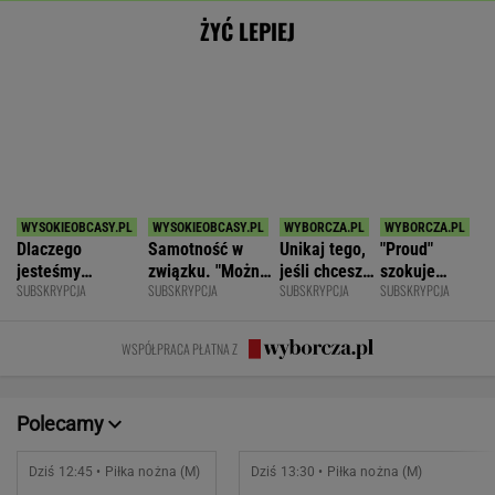
Górnik Zabrze
3
Odra Opole
1
POKAŻ TRWAJĄCE
WIĘCEJ NA
WYNIKI.SPORT.PL
SPORT.PL