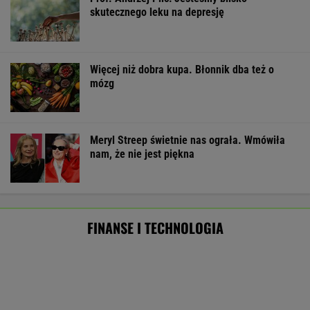
Pierwszy etap GAT zakończony. To
strategiczna inwestycja dla polskiego
eksportu
MATERIAŁ PROMOCYJNY
Starzejąca się Polska uwalnia tysiące lokali.
Co czeka rynek?