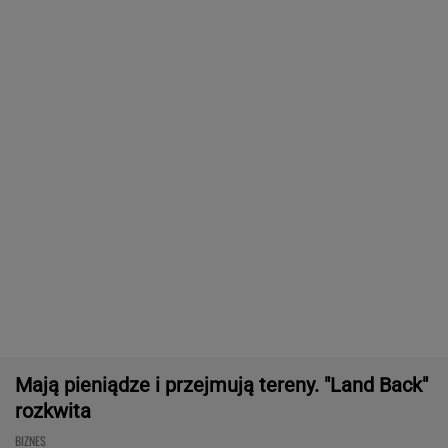
Były szef PIP szuka pracy. Prosi
o radę. "Jakiej domagać się pensji?".
Podpowiadamy
SUBSKRYPCJA
Chcesz skutecznie umyć elewację domu,
taras, grilla? Te myjki ciśnieniowe są świetne!
REKLAMA CENEO
Nie tylko zaćmienie Słońca. Sierpień zamieni
niebo w scenę niezwykłych widowisk
BIZNES