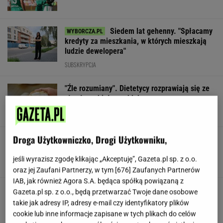
Siedem lat gehenny. "Spłacamy
kredyty za mieszkania, w których mieszkają
ludzie dewelopera"
SUBSKRYPCJA
"Źle rozumiany". Dietetycy rozprawiają się ze
złą sławą białego chleba
Droga Użytkowniczko, Drogi Użytkowniku,
Nowy ruch w USA. Land Back szybko zyskuje
popularność
jeśli wyrazisz zgodę klikając „Akceptuję”, Gazeta.pl sp. z o.o.
TOMASZ KILIAN
oraz jej Zaufani Partnerzy, w tym [
676
] Zaufanych Partnerów
IAB, jak również Agora S.A. będąca spółką powiązaną z
Polskie korzenie i hollywoodzki dorobek. Mało
Gazeta.pl sp. z o.o., będą przetwarzać Twoje dane osobowe
kto zna jej historię
takie jak adresy IP, adresy e-mail czy identyfikatory plików
cookie lub inne informacje zapisane w tych plikach do celów