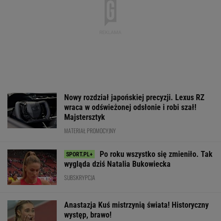
Fatalne wieści dla klubu Lewandowskiego
PIŁKA NOŻNA
Skoda Kodiaq to spełnienie marzeń rodzin.
Ma 7 miejsc, ogromny bagażnik i jest gotowa
na wszystko!
MATERIAŁ PROMOCYJNY
Legia gra o lidera. Nowy atak
Papszuna [NA ŻYWO]
FILIP MACUDA