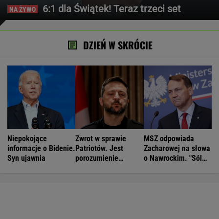
6:1 dla Świątek! Teraz trzeci set
DZIEŃ W SKRÓCIE
Niepokojące
Zwrot w sprawie
MSZ odpowiada
informacje o Bidenie.
Patriotów. Jest
Zacharowej na słowa
Syn ujawnia
porozumienie
o Nawrockim. "Sól
Ukrainy i USA
demokracji"