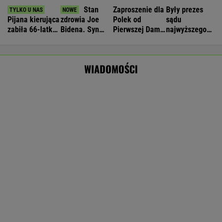
Ukrainy i USA
Nie będzie nowej umowy TVP z Kościołem.
Obowiązuje ta podpisana przez Kurskiego
MARCIN KOZŁOWSKI
16-latek zaatakowany nożem. Zatrzymano
dwóch nastolatków