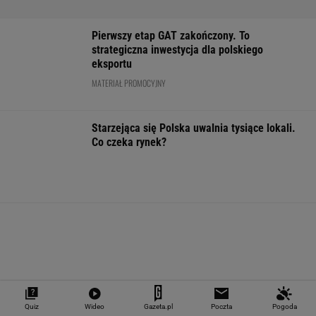
ZUS dopłaca Ukraińcom do emerytur.
Konfederacja grzmi, ale zapomina o ważnej
rzeczy
"Teraz wiemy".
1,5 tys. zł za adopcję
Zaćmienie Słoń
Naukowcy odkryli
psa. Nie trzeba nawet
będzie spektak
nowe zagrożenie
mieszkać w tej gminie
Tak zrobisz naj
związane z
zdjęcia
mikroplastikiem
WALUTY I GIEŁDA
Quiz
Wideo
Gazeta.pl
Poczta
Pogoda
EUR
USD
CHF
GBP
WIG