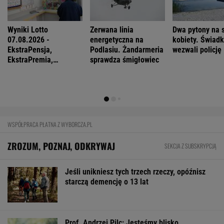
FINANSE I TECHNOLOGIA
Mają pieniądze i przejmują tereny. "Land Back"
rozkwita
BIZNES