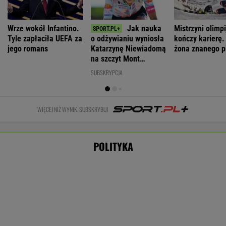
Stan
Zaproszenie dla
Były prezes
Pijana kierująca
zdrowia Joe
Polek od
sądu
zabiła 66-latkę.
Bidena. Syn
Pierwszej Damy.
najwyższego
Ubezpieczyciel
ujawnia: Rak się
"Poznajmy się"
kandydatem
chciał wypłacić
rozprzestrzenił
Magyara na
mniej
prezydenta
WIADOMOŚCI
Zwrot w sprawie Patriotów. Jest porozumienie