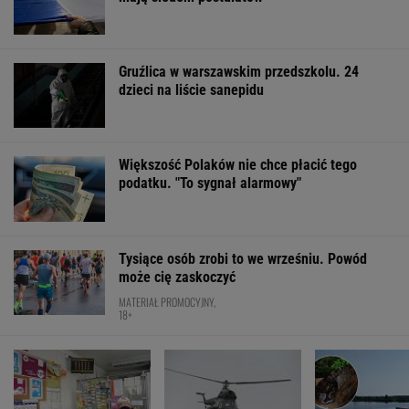
ZROZUM, POZNAJ, ODKRYWAJ
SEKCJA Z SUBSKRYPCJĄ
Jeśli unikniesz tych trzech rzeczy, opóźnisz
starczą demencję o 13 lat
Prof. Andrzej Pilc: Jesteśmy blisko
skutecznego leku na depresję
Więcej niż dobra kupa. Błonnik dba też o
mózg
Meryl Streep świetnie nas ograła. Wmówiła
nam, że nie jest piękna