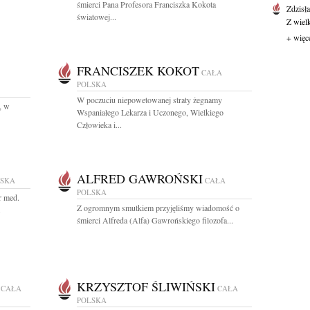
śmierci Pana Profesora Franciszka Kokota
Zdzisł
światowej...
Z wiel
+ więc
FRANCISZEK KOKOT
CAŁA
POLSKA
W poczuciu niepowetowanej straty żegnamy
, w
Wspaniałego Lekarza i Uczonego, Wielkiego
Człowieka i...
ALFRED GAWROŃSKI
LSKA
CAŁA
POLSKA
r med.
Z ogromnym smutkiem przyjęliśmy wiadomość o
.
śmierci Alfreda (Alfa) Gawrońskiego filozofa...
KRZYSZTOF ŚLIWIŃSKI
CAŁA
CAŁA
POLSKA