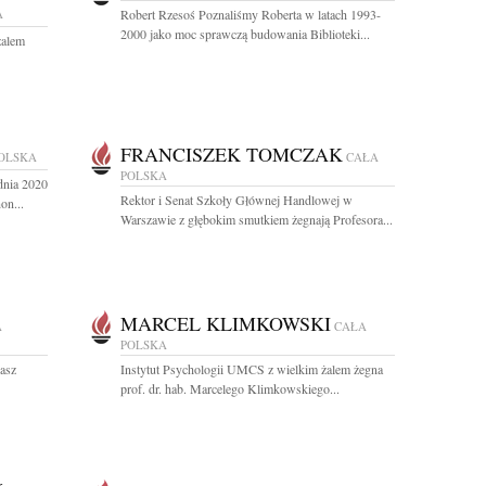
A
Robert Rzesoś Poznaliśmy Roberta w latach 1993-
2000 jako moc sprawczą budowania Biblioteki...
żalem
FRANCISZEK TOMCZAK
OLSKA
CAŁA
POLSKA
dnia 2020
Rektor i Senat Szkoły Głównej Handlowej w
on...
Warszawie z głębokim smutkiem żegnają Profesora...
MARCEL KLIMKOWSKI
A
CAŁA
POLSKA
asz
Instytut Psychologii UMCS z wielkim żalem żegna
prof. dr. hab. Marcelego Klimkowskiego...