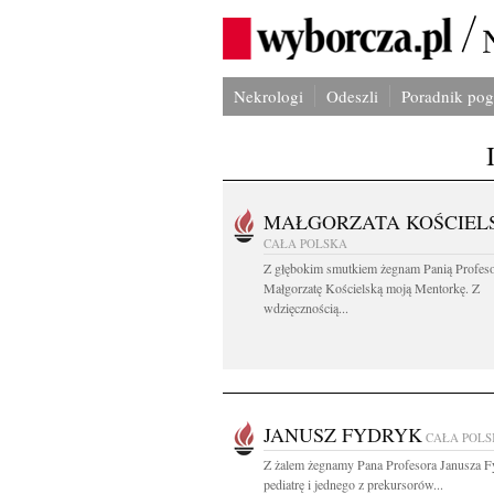
Nekrologi
Odeszli
Poradnik po
MAŁGORZATA KOŚCIEL
CAŁA POLSKA
Z głębokim smutkiem żegnam Panią Profes
Małgorzatę Kościelską moją Mentorkę. Z
wdzięcznością...
JANUSZ FYDRYK
CAŁA POL
Z żalem żegnamy Pana Profesora Janusza F
pediatrę i jednego z prekursorów...