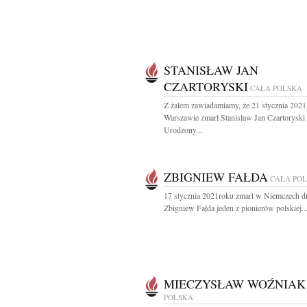
STANISŁAW JAN
CZARTORYSKI
CAŁA POLSKA
Z żalem zawiadamiamy, że 21 stycznia 2021
Warszawie zmarł Stanisław Jan Czartoryski
Urodzony...
ZBIGNIEW FAŁDA
CAŁA PO
17 stycznia 2021roku zmarł w Niemczech d
Zbigniew Fałda jeden z pionierów polskiej..
MIECZYSŁAW WOŹNIAK
POLSKA