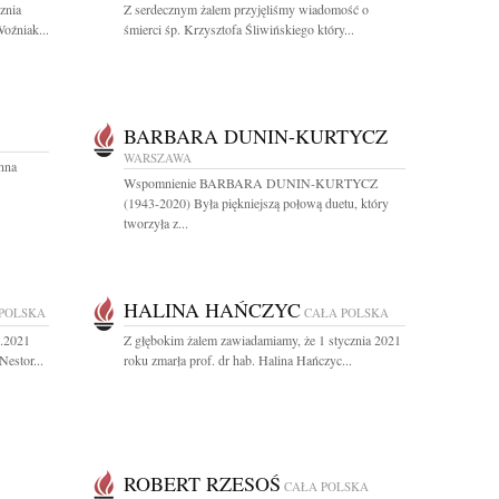
znia
Z serdecznym żalem przyjęliśmy wiadomość o
oźniak...
śmierci śp. Krzysztofa Śliwińskiego który...
BARBARA DUNIN-KURTYCZ
WARSZAWA
nna
Wspomnienie BARBARA DUNIN-KURTYCZ
(1943-2020) Była piękniejszą połową duetu, który
tworzyła z...
HALINA HAŃCZYC
POLSKA
CAŁA POLSKA
1.2021
Z głębokim żalem zawiadamiamy, że 1 stycznia 2021
estor...
roku zmarła prof. dr hab. Halina Hańczyc...
ROBERT RZESOŚ
CAŁA POLSKA