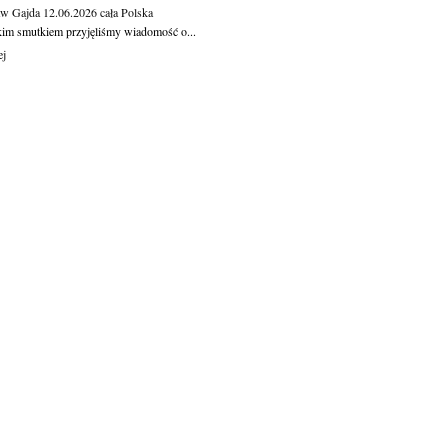
aw Gajda
12.06.2026
cała Polska
kim smutkiem przyjęliśmy wiadomość o...
ej