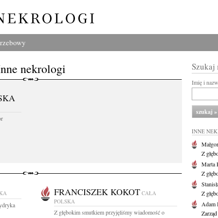
grzebowy
Inne nekrologi
Szukaj
Imię i naz
SKA
or
INNE NE
Małgor
Z głęb
Marta 
Z głęb
Stanis
FRANCISZEK KOKOT
SKA
CAŁA
Z głęb
POLSKA
Adam P
ydryka
Z głębokim smutkiem przyjęliśmy wiadomość o
Zarząd