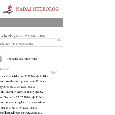
 nekrologów i wspomnień
wisko lub numer ogłoszenia:
+ szukanie zaawansowane
KROLOGI
zata Kościelska
06.08.2026
cała Polska
okim smutkiem żegnam Panią Profesor...
Rytel
31.07.2026
cała Polska
okim żalem w sercu żegnamy naszą...
ław Gomułka
27.07.2026
cała Polska
okim żalem przyjęliśmy wiadomość o...
ilecki
17.07.2026
cała Polska
 Podkarpackiego Stowarzyszenia...