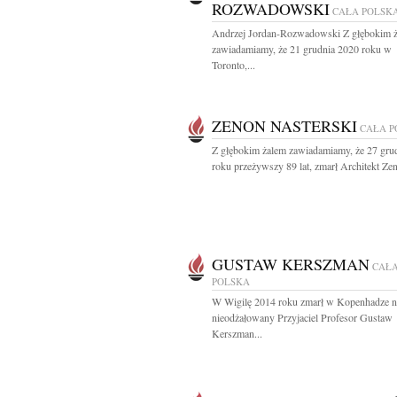
ROZWADOWSKI
CAŁA POLSK
Andrzej Jordan-Rozwadowski Z głębokim 
zawiadamiamy, że 21 grudnia 2020 roku w
Toronto,...
ZENON NASTERSKI
CAŁA P
Z głębokim żalem zawiadamiamy, że 27 gru
roku przeżywszy 89 lat, zmarł Architekt Zen
GUSTAW KERSZMAN
CAŁ
POLSKA
W Wigilę 2014 roku zmarł w Kopenhadze n
nieodżałowany Przyjaciel Profesor Gustaw
Kerszman...