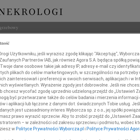
ogrzebowy
Szukaj
tność
d Dąbrowski
Imię i na
ogi Użytkowniku, jeśli wyrazisz zgodę klikając "Akceptuję", Wyborcza sp
 Zaufanych Partnerów IAB, jak również Agora S.A. będąca spółką powi
Twoje dane osobowe takie jak adresy IP, adresy e-mail czy identyfikato
 tych plikach do celów marketingowych, w szczególności na potrzeby 
 zainteresowań i preferencji w swoich serwisach, aplikacjach i w Int
INNE NE
w nich wyświetlanych. Wyrażenie zgody jest dobrowolne. Jeśli nie chce
 lub chcesz wycofać zgodę uprzednio udzieloną przejdź do „Ustawień
Małgo
gą być przetwarzane także do celów badania i mierzenia informacji
Z głę
w i aplikacji lub łączone z danymi dot. świadczonych Tobie usług. Jeś
Marta
bokim smutkiem zawiadamiamy,
nych jest uzasadniony interes Wyborcza sp. z o.o., jej spółki powiąza
Z głę
masz prawo wyrazić sprzeciw. Aby to zrobić przejdź do „Ustawień Z
Stani
żkiej chorobie 4 października 2020 roku zmarł
istratorem – w zależności od zakresu sprzeciwu i podmiotu, wobec któ
Z głę
dziesz w
Polityce Prywatności Wyborcza.pl
i
Polityce Prywatności Agor
Adam 
Zarzą