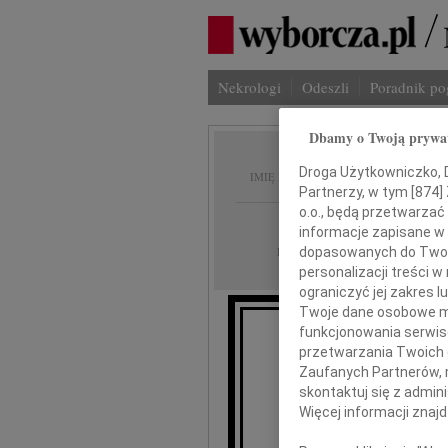
Nekrologi
Odeszli
Poradnik p
Dbamy o Twoją prywa
Olgier
Droga Użytkowniczko, Dr
IMIĘ I NAZWISKO:
Partnerzy, w tym [
874
]
o.o., będą przetwarzać 
cała Polska
REGION:
informacje zapisane w
09.10.2020
DATA EMISJI:
dopasowanych do Twoich
personalizacji treści 
ograniczyć jej zakres
Twoje dane osobowe mo
funkcjonowania serwisó
Z głę
przetwarzania Twoich da
Zaufanych Partnerów, 
że po długiej i cię
skontaktuj się z admin
Więcej informacji znaj