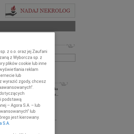
 nekrologów i wspomnień
zwisko lub numer ogłoszenia:
. z o.o. oraz jej Zaufani
ązaną z Wyborcza sp. z
ry plików cookie lub inne
+ szukanie zaawansowane
wyświetlania reklam
ernecie lub
KROLOGI
sz wyrazić zgody, chcesz
 Zaawansowanych”.
rzata Kościelska
06.08.2026
cała Polska
 dotyczących
bokim smutkiem żegnam Panią Profesor...
li podstawą
 Rytel
31.07.2026
cała Polska
nej – Agora S.A. – lub
bokim żalem w sercu żegnamy naszą...
aawansowanych” lub
sław Gomułka
27.07.2026
cała Polska
rego jest kierowany.
bokim żalem przyjęliśmy wiadomość o...
a S.A.
Pilecki
17.07.2026
cała Polska
d Podkarpackiego Stowarzyszenia...