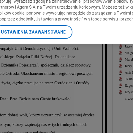
ceptuję" wyrażasz zgodę na zainstalowanie i przechowywanie plików t
Zdzis
Partnerów i Agora S.A. na Twoim urządzeniu końcowym. Możesz też w ka
Z wie
 plików cookie, ponownie wywołując narzędzie do zarządzania Twoimi 
+ wię
ierd Dąbrowski
poprzez odnośnik „Ustawienia prywatności” w stopce serwisu i przec
ane”. Zmiana ustawień plików cookie możliwa jest także za pomocą u
NAJNOWS
USTAWIENIA ZAAWANSOWANE
07.0
nerzy i Agora S.A. możemy przetwarzać dane osobowe w następującyc
07.0
mistrz i burmistrz Ostródy w latach 2002-2012.
okalizacyjnych. Aktywne skanowanie charakterystyki urządzenia do ce
Jacek
sympatyk Unii Demokratycznej i Unii Wolności.
cji na urządzeniu lub dostęp do nich. Spersonalizowane reklamy i tre
Małgo
w i ulepszanie usług.
Lista Zaufanych Partnerów
Polskiego Związku Piłki Nożnej. Dziennikarz
Marek
Dziennika Pojezierza", społecznik, działacz sportowy.
Jerzy
Asia
le Ostróda. Ukochanemu miastu i regionowi poświęcił
07.0
życia, ciężko pracując na rzecz Ostródzian i Ostródy.
Eugen
Kryst
+ wię
ata i Brat. Będzie nam Ciebie brakowało!
om dobrej woli, którzy uczestniczyli w ostatniej drodze
z tym, którzy wspierają nas w tych trudnych dniach
 serdeczne wyrazy wdzięczności.