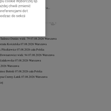
ypu cookie Wyborczej sp.
ław Gajda
12.06.2026
cała Polska
żdej chwili zmienić
lkim smutkiem przyjęliśmy wiadomość o...
preferencjami dot.
cej
hodząc do sekcji
stawień przeglądarki.
ZE NEKROLOGI, KONDOLENCJE
8.2026
Warszawa
h celach:
Użycie
8.2026
Warszawa
lów identyfikacji.
 Tadeusz Duniec
wiek: 79
07.08.2026
Warszawa
ści, pomiar reklam i
rzata Kościelska
07.08.2026
Warszawa
 Pliszkiewicz
07.08.2026
cała Polska
 Downarowicz
wiek: 94
07.08.2026
Warszawa
 Kułakowska
07.08.2026
Warszawa
8.2026
Warszawa
iusz Butruk
07.08.2026
cała Polska
yna Czerny-Latek
07.08.2026
Warszawa
cej