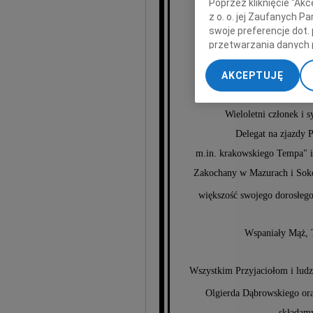
Poprzez kliknięcie "Ak
z o. o. jej Zaufanych 
swoje preferencje dot.
Olg
przetwarzania danych 
„Ustawienia zaawansow
AKCEPTUJĘ
My, nasi Zaufani Part
Samorządowiec. Wicebur
dokładnych danych geol
Wieloletni członek i 
Przechowywanie informa
treści, badnie odbiorcó
Delegat na zjazdy 
m.in. krakowskiego Tempa" i 
Zakochany w Mazurach i Soko
większość swojego dorosłego 
Wspaniały Mąż, T
Wszystkim Przyjaciołom i ludzi
Olgierda Dąbrowskiego ora
składamy